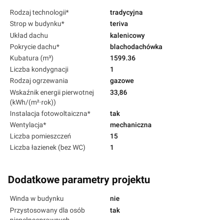
Rodzaj technologii*
tradycyjna
Strop w budynku*
teriva
Układ dachu
kalenicowy
Pokrycie dachu*
blachodachówka
Kubatura (m³)
1599.36
Liczba kondygnacji
1
Rodzaj ogrzewania
gazowe
Wskaźnik energii pierwotnej
33,86
(kWh/(m²·rok))
Instalacja fotowoltaiczna*
tak
Wentylacja*
mechaniczna
Liczba pomieszczeń
15
Liczba łazienek (bez WC)
1
Dodatkowe parametry projektu
Winda w budynku
nie
Przystosowany dla osób
tak
niepełnosprawnych