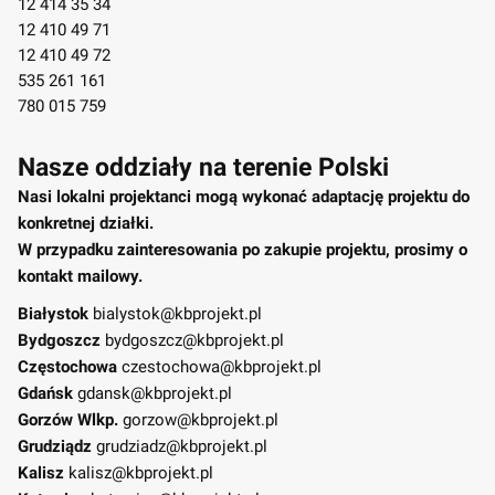
12 414 35 34
12 410 49 71
12 410 49 72
535 261 161
780 015 759
Nasze oddziały na terenie Polski
Nasi lokalni projektanci mogą wykonać adaptację projektu do
konkretnej działki.
W przypadku zainteresowania po zakupie projektu, prosimy o
kontakt mailowy.
Białystok
bialystok@kbprojekt.pl
Bydgoszcz
bydgoszcz@kbprojekt.pl
Częstochowa
czestochowa@kbprojekt.pl
Gdańsk
gdansk@kbprojekt.pl
Gorzów Wlkp.
gorzow@kbprojekt.pl
Grudziądz
grudziadz@kbprojekt.pl
Kalisz
kalisz@kbprojekt.pl