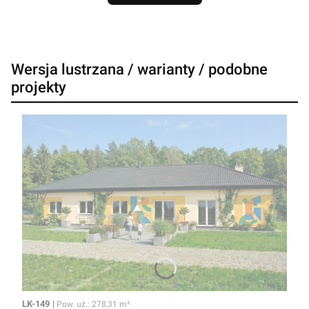
Wersja lustrzana / warianty / podobne
projekty
Kod
Powierzchnia użytkowa
LK-149
Pow. uż.: 278,31 m²