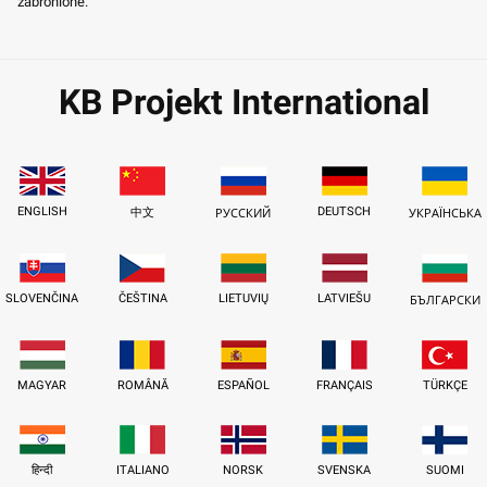
zabronione.
KB Projekt International
ENGLISH
DEUTSCH
中文
РУССКИЙ
УКРАЇНСЬКА
SLOVENČINA
ČEŠTINA
LIETUVIŲ
LATVIEŠU
БЪЛГАРСКИ
MAGYAR
ROMÂNĂ
ESPAÑOL
FRANÇAIS
TÜRKÇE
हिन्दी
ITALIANO
NORSK
SVENSKA
SUOMI