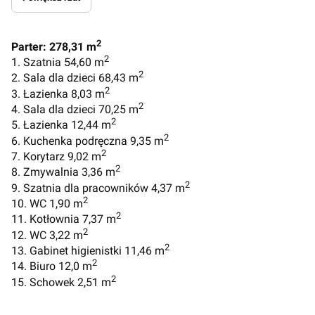
2
Parter: 278,31 m
2
1. Szatnia 54,60 m
2
2. Sala dla dzieci 68,43 m
2
3. Łazienka 8,03 m
2
4. Sala dla dzieci 70,25 m
2
5. Łazienka 12,44 m
2
6. Kuchenka podręczna 9,35 m
2
7. Korytarz 9,02 m
2
8. Zmywalnia 3,36 m
2
9. Szatnia dla pracowników 4,37 m
2
10. WC 1,90 m
2
11. Kotłownia 7,37 m
2
12. WC 3,22 m
2
13. Gabinet higienistki 11,46 m
2
14. Biuro 12,0 m
2
15. Schowek 2,51 m