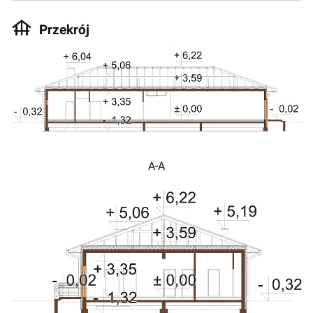
Przekrój
A-A