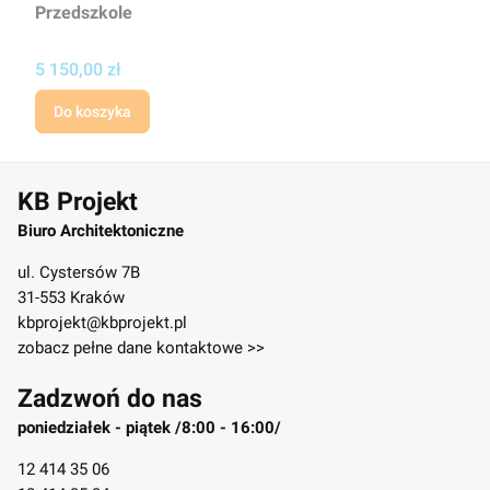
Przedszkole
Cena projektu
5 150,00 zł
Do koszyka
KB Projekt
Biuro Architektoniczne
ul. Cystersów 7B
31-553 Kraków
kbprojekt@kbprojekt.pl
zobacz pełne dane kontaktowe >>
Zadzwoń do nas
poniedziałek - piątek /8:00 - 16:00/
12 414 35 06