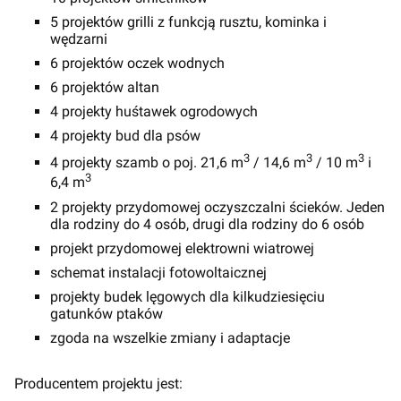
5 projektów grilli z funkcją rusztu, kominka i
wędzarni
6 projektów oczek wodnych
6 projektów altan
4 projekty huśtawek ogrodowych
4 projekty bud dla psów
3
3
3
4 projekty szamb o poj. 21,6 m
/ 14,6 m
/ 10 m
i
3
6,4 m
2 projekty przydomowej oczyszczalni ścieków. Jeden
dla rodziny do 4 osób, drugi dla rodziny do 6 osób
projekt przydomowej elektrowni wiatrowej
schemat instalacji fotowoltaicznej
projekty budek lęgowych dla kilkudziesięciu
gatunków ptaków
zgoda na wszelkie zmiany i adaptacje
Producentem projektu jest: