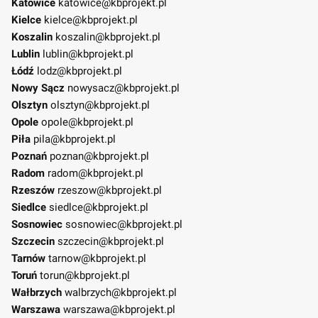
Katowice
katowice@kbprojekt.pl
Kielce
kielce@kbprojekt.pl
Koszalin
koszalin@kbprojekt.pl
Lublin
lublin@kbprojekt.pl
Łódź
lodz@kbprojekt.pl
Nowy Sącz
nowysacz@kbprojekt.pl
Olsztyn
olsztyn@kbprojekt.pl
Opole
opole@kbprojekt.pl
Piła
pila@kbprojekt.pl
Poznań
poznan@kbprojekt.pl
Radom
radom@kbprojekt.pl
Rzeszów
rzeszow@kbprojekt.pl
Siedlce
siedlce@kbprojekt.pl
Sosnowiec
sosnowiec@kbprojekt.pl
Szczecin
szczecin@kbprojekt.pl
Tarnów
tarnow@kbprojekt.pl
Toruń
torun@kbprojekt.pl
Wałbrzych
walbrzych@kbprojekt.pl
Warszawa
warszawa@kbprojekt.pl