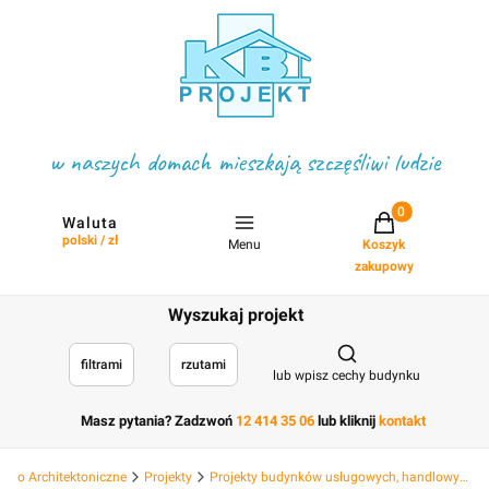
w naszych domach mieszkają szczęśliwi ludzie
Projekty w koszyku
Waluta
polski / zł
Menu
Koszyk
zakupowy
Wyszukaj projekt
Otwórz wyszukiwark
filtrami
rzutami
lub wpisz cechy budynku
Masz pytania? Zadzwoń
12 414 35 06
lub kliknij
kontakt
Biuro Architektoniczne
Projekty
Projekty budynków usługowych, handlowych hotelowych, deweloperskich i hal