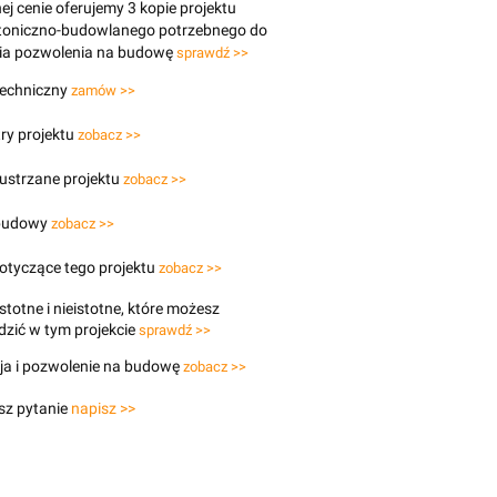
j cenie oferujemy 3 kopie projektu
ktoniczno-budowlanego potrzebnego do
ia pozwolenia na budowę
sprawdź >>
techniczny
zamów >>
ry projektu
zobacz >>
lustrzane projektu
zobacz >>
budowy
zobacz >>
otyczące tego projektu
zobacz >>
stotne i nieistotne, które możesz
zić w tym projekcie
sprawdź >>
ja i pozwolenie na budowę
zobacz >>
sz pytanie
napisz >>