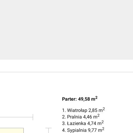
2
Parter: 49,58 m
2
1. Wiatrołap 2,85 m
2
2. Pralnia 4,46 m
2
3. Łazienka 4,74 m
2
4. Sypialnia 9,77 m