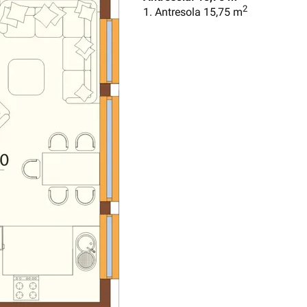
2
1. Antresola 15,75 m