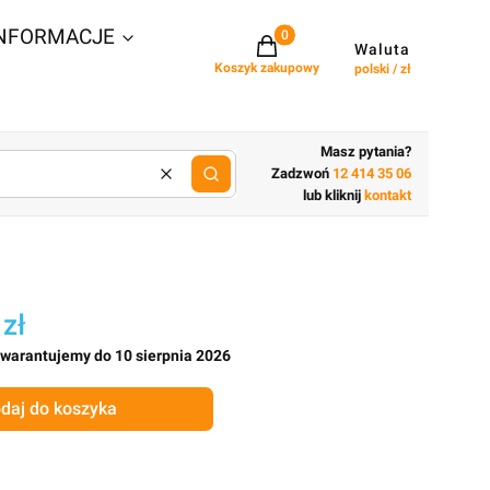
NFORMACJE
Projekty w koszyku: 0. Zobacz szcz
Waluta
Koszyk zakupowy
polski / zł
Masz pytania?
Zadzwoń
12 414 35 06
Wyczyść
lub wpisz cechy budynku
lub kliknij
kontakt
 zł
gwarantujemy do 10 sierpnia 2026
daj do koszyka