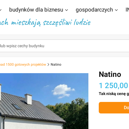
budynków dla biznesu
gospodarczych
I
h mieszkają szczęśliwi ludzie
nad 1500 gotowych projektów
Natino
Natino
1 250,00
Tak niską cenę 
Do