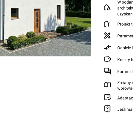
W podane
archite
uzyskan
Projekt 
Paramet
Odbicie 
Koszty 
Forum d
Zmiany i
wprowad
Adaptac
Jeśli ma