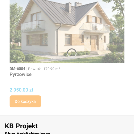
Kod
Powierzchnia użytkowa
DM-6004
Pow. uż.: 170,90 m²
Pyrzowice
Cena
2 950,00 zł
Do koszyka
KB Projekt
Biuro Architektoniczne