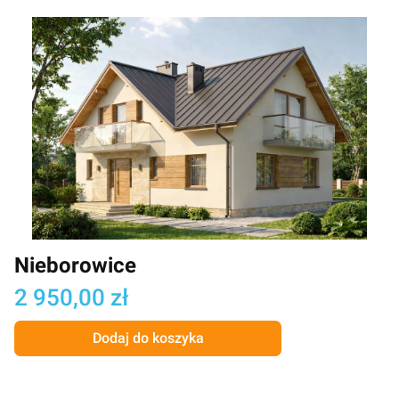
Nieborowice
Cena
2 950,00 zł
Dodaj do koszyka