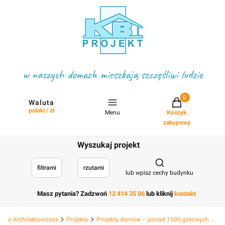
w naszych domach mieszkają szczęśliwi ludzie
Projekty w koszyku
Waluta
polski / zł
Menu
Koszyk
zakupowy
Wyszukaj projekt
Otwórz wyszukiwark
filtrami
rzutami
lub wpisz cechy budynku
Masz pytania? Zadzwoń
12 414 35 06
lub kliknij
kontakt
Biuro Architektoniczne
Projekty
Projekty domów – ponad 1500 gotowych projektów