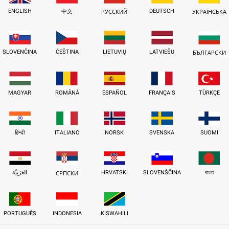
ENGLISH
DEUTSCH
中文
РУССКИЙ
УКРАЇНСЬКА
SLOVENČINA
ČEŠTINA
LIETUVIŲ
LATVIEŠU
БЪЛГАРСКИ
MAGYAR
ROMÂNĂ
ESPAÑOL
FRANÇAIS
TÜRKÇE
हिन्दी
ITALIANO
NORSK
SVENSKA
SUOMI
العَرَبِيَّة
HRVATSKI
SLOVENŠČINA
বাংলা
СРПСКИ
PORTUGUÊS
INDONESIA
KISWAHILI