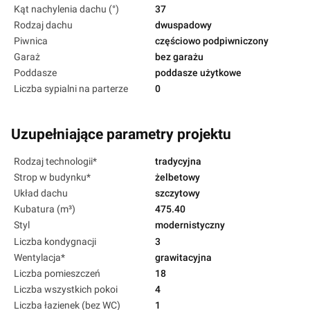
Kąt nachylenia dachu (°)
37
Rodzaj dachu
dwuspadowy
Piwnica
częściowo podpiwniczony
Garaż
bez garażu
Poddasze
poddasze użytkowe
Liczba sypialni na parterze
0
Uzupełniające parametry projektu
Rodzaj technologii*
tradycyjna
Strop w budynku*
żelbetowy
Układ dachu
szczytowy
Kubatura (m³)
475.40
Styl
modernistyczny
Liczba kondygnacji
3
Wentylacja*
grawitacyjna
Liczba pomieszczeń
18
Liczba wszystkich pokoi
4
Liczba łazienek (bez WC)
1