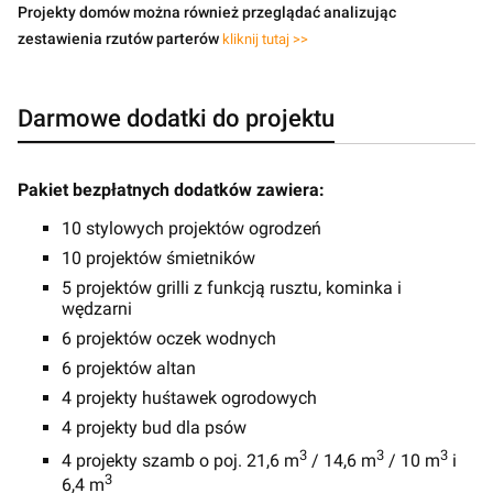
Projekty domów można również przeglądać analizując
zestawienia rzutów parterów
kliknij tutaj >>
Darmowe dodatki do projektu
Pakiet bezpłatnych dodatków zawiera:
10 stylowych projektów ogrodzeń
10 projektów śmietników
5 projektów grilli z funkcją rusztu, kominka i
wędzarni
6 projektów oczek wodnych
6 projektów altan
4 projekty huśtawek ogrodowych
4 projekty bud dla psów
3
3
3
4 projekty szamb o poj. 21,6 m
/ 14,6 m
/ 10 m
i
3
6,4 m