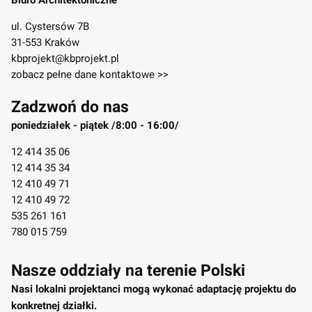
ul. Cystersów 7B
31-553 Kraków
kbprojekt@kbprojekt.pl
zobacz pełne dane kontaktowe >>
Zadzwoń do nas
poniedziałek - piątek /8:00 - 16:00/
12 414 35 06
12 414 35 34
12 410 49 71
12 410 49 72
535 261 161
780 015 759
Nasze oddziały na terenie Polski
Nasi lokalni projektanci mogą wykonać adaptację projektu do
konkretnej działki.