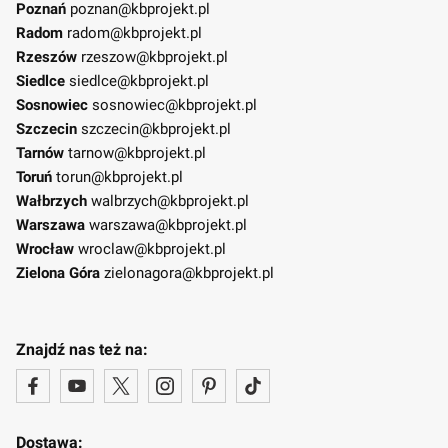
Poznań
poznan@kbprojekt.pl
Radom
radom@kbprojekt.pl
Rzeszów
rzeszow@kbprojekt.pl
Siedlce
siedlce@kbprojekt.pl
Sosnowiec
sosnowiec@kbprojekt.pl
Szczecin
szczecin@kbprojekt.pl
Tarnów
tarnow@kbprojekt.pl
Toruń
torun@kbprojekt.pl
Wałbrzych
walbrzych@kbprojekt.pl
Warszawa
warszawa@kbprojekt.pl
Wrocław
wroclaw@kbprojekt.pl
Zielona Góra
zielonagora@kbprojekt.pl
Znajdź nas też na:
Dostawa: