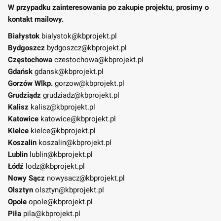
W przypadku zainteresowania po zakupie projektu, prosimy o
kontakt mailowy.
Białystok
bialystok@kbprojekt.pl
Bydgoszcz
bydgoszcz@kbprojekt.pl
Częstochowa
czestochowa@kbprojekt.pl
Gdańsk
gdansk@kbprojekt.pl
Gorzów Wlkp.
gorzow@kbprojekt.pl
Grudziądz
grudziadz@kbprojekt.pl
Kalisz
kalisz@kbprojekt.pl
Katowice
katowice@kbprojekt.pl
Kielce
kielce@kbprojekt.pl
Koszalin
koszalin@kbprojekt.pl
Lublin
lublin@kbprojekt.pl
Łódź
lodz@kbprojekt.pl
Nowy Sącz
nowysacz@kbprojekt.pl
Olsztyn
olsztyn@kbprojekt.pl
Opole
opole@kbprojekt.pl
Piła
pila@kbprojekt.pl