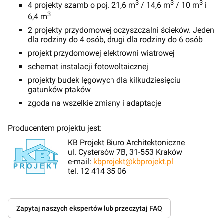
3
3
3
4 projekty szamb o poj. 21,6 m
/ 14,6 m
/ 10 m
i
3
6,4 m
2 projekty przydomowej oczyszczalni ścieków. Jeden
dla rodziny do 4 osób, drugi dla rodziny do 6 osób
projekt przydomowej elektrowni wiatrowej
schemat instalacji fotowoltaicznej
projekty budek lęgowych dla kilkudziesięciu
gatunków ptaków
zgoda na wszelkie zmiany i adaptacje
Producentem projektu jest:
KB Projekt Biuro Architektoniczne
ul. Cystersów 7B, 31-553 Kraków
e-mail:
kbprojekt@kbprojekt.pl
tel. 12 414 35 06
Zapytaj naszych ekspertów lub przeczytaj FAQ