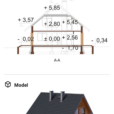
A-A
Model