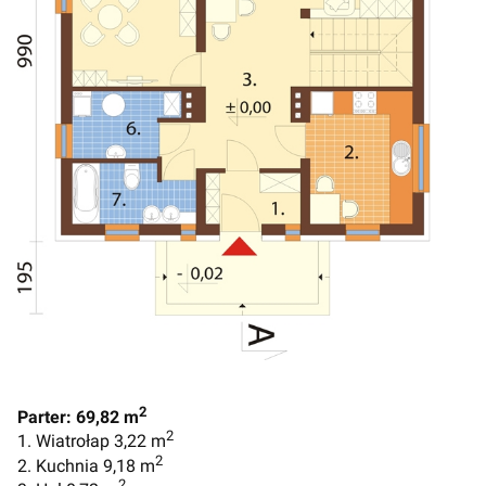
2
Parter: 69,82 m
2
1. Wiatrołap 3,22 m
2
2. Kuchnia 9,18 m
2