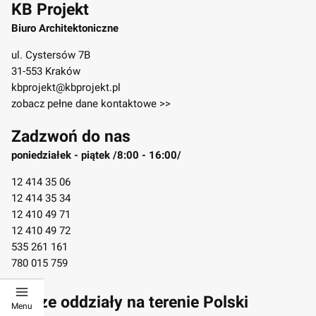
KB Projekt
Biuro Architektoniczne
ul. Cystersów 7B
31-553 Kraków
kbprojekt@kbprojekt.pl
zobacz pełne dane kontaktowe >>
Zadzwoń do nas
poniedziałek - piątek /8:00 - 16:00/
12 414 35 06
12 414 35 34
12 410 49 71
12 410 49 72
535 261 161
780 015 759
Nasze oddziały na terenie Polski
Menu