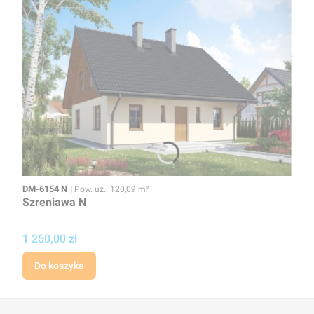
Kod
Powierzchnia użytkowa
DM-6154 N
Pow. uż.: 120,09 m²
Szreniawa N
Cena projektu
1 250,00 zł
Do koszyka