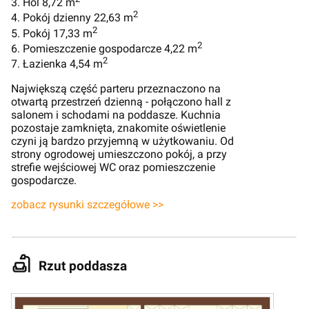
3. Hol 8,72 m
2
4. Pokój dzienny 22,63 m
2
5. Pokój 17,33 m
2
6. Pomieszczenie gospodarcze 4,22 m
2
7. Łazienka 4,54 m
Największą część parteru przeznaczono na
otwartą przestrzeń dzienną - połączono hall z
salonem i schodami na poddasze. Kuchnia
pozostaje zamknięta, znakomite oświetlenie
czyni ją bardzo przyjemną w użytkowaniu. Od
strony ogrodowej umieszczono pokój, a przy
strefie wejściowej WC oraz pomieszczenie
gospodarcze.
zobacz rysunki szczegółowe >>
Rzut poddasza