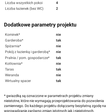
Liczba wszystkich pokoi
4
Liczba łazienek (bez WC)
2
Dodatkowe parametry projektu
Kominek*
nie
Garderoba*
tak
Spiżarnia*
nie
Pokój z łazienką i garderobą*
nie
Pralnia / pom. gospodarcze*
tak
Kotłownia*
nie
Taras
tak
Weranda
nie
Wirtualny spacer
tak
* gwiazdką są oznaczone w parametrach projektu zmiany
nieistotne, które nie wymagają przeprojektowania do pozwolenia
zamiennego. Do każdego projektu dołączamy bezpłatną zgodę na
wprowadzanie zarówno zmian istotnych jak i nieistotnych.