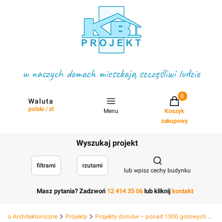
w naszych domach mieszkają szczęśliwi ludzie
Projekty w koszyku
Waluta
polski / zł
Menu
Koszyk
zakupowy
Wyszukaj projekt
Otwórz wyszukiwark
filtrami
rzutami
lub wpisz cechy budynku
Masz pytania? Zadzwoń
12 414 35 06
lub kliknij
kontakt
Biuro Architektoniczne
Projekty
Projekty domów – ponad 1500 gotowych projektów