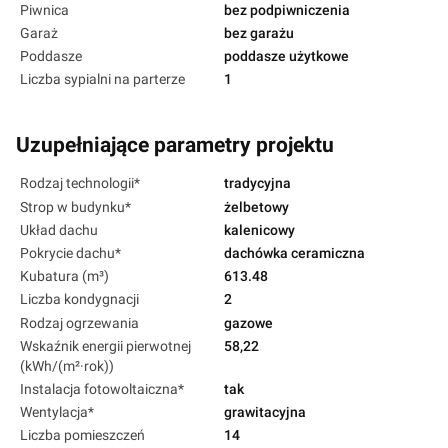
Piwnica
bez podpiwniczenia
Garaż
bez garażu
Poddasze
poddasze użytkowe
Liczba sypialni na parterze
1
Uzupełniające parametry projektu
Rodzaj technologii*
tradycyjna
Strop w budynku*
żelbetowy
Układ dachu
kalenicowy
Pokrycie dachu*
dachówka ceramiczna
Kubatura (m³)
613.48
Liczba kondygnacji
2
Rodzaj ogrzewania
gazowe
Wskaźnik energii pierwotnej
58,22
(kWh/(m²·rok))
Instalacja fotowoltaiczna*
tak
Wentylacja*
grawitacyjna
Liczba pomieszczeń
14