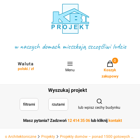
w naszych domach mieszkają szczęśliwi ludzie
Projekty w koszyku
Waluta
polski / zł
Menu
Koszyk
zakupowy
Wyszukaj projekt
Otwórz wyszukiwark
filtrami
rzutami
lub wpisz cechy budynku
Masz pytania? Zadzwoń
12 414 35 06
lub kliknij
kontakt
Biuro Architektoniczne
Projekty
Projekty domów – ponad 1500 gotowych projektów