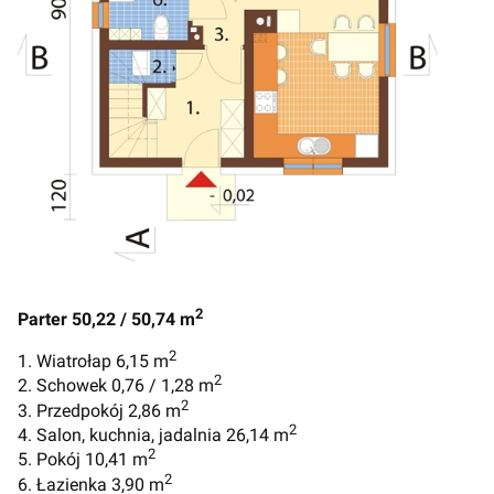
2
Parter 50,22 / 50,74 m
2
1. Wiatrołap 6,15 m
2
2. Schowek 0,76 / 1,28 m
2
3. Przedpokój 2,86 m
2
4. Salon, kuchnia, jadalnia 26,14 m
2
5. Pokój 10,41 m
2
6. Łazienka 3,90 m