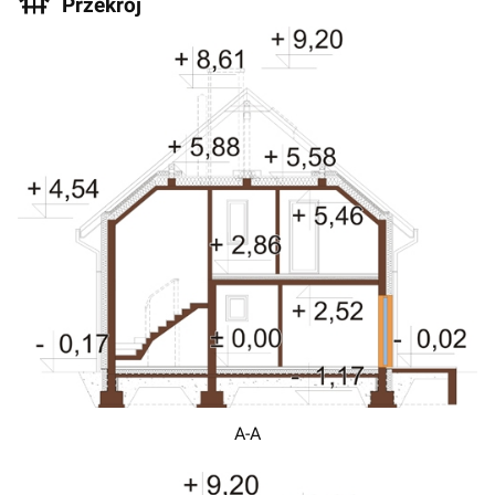
Przekrój
A-A