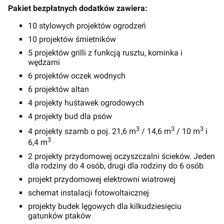
Pakiet bezpłatnych dodatków zawiera:
10 stylowych projektów ogrodzeń
10 projektów śmietników
5 projektów grilli z funkcją rusztu, kominka i
wędzarni
6 projektów oczek wodnych
6 projektów altan
4 projekty huśtawek ogrodowych
4 projekty bud dla psów
3
3
3
4 projekty szamb o poj. 21,6 m
/ 14,6 m
/ 10 m
i
3
6,4 m
2 projekty przydomowej oczyszczalni ścieków. Jeden
dla rodziny do 4 osób, drugi dla rodziny do 6 osób
projekt przydomowej elektrowni wiatrowej
schemat instalacji fotowoltaicznej
projekty budek lęgowych dla kilkudziesięciu
gatunków ptaków