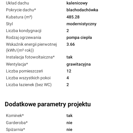
Układ dachu
kalenicowy
Pokrycie dachu*
blachodachówka
Kubatura (m³)
485.28
Styl
modernistyczny
Liczba kondygnacji
2
Rodzaj ogrzewania
pompa ciepła
Wskaźnik energii pierwotnej
3.66
(kWh/(m²·rok))
Instalacja fotowoltaiczna*
tak
Wentylacja*
grawitacyjna
Liczba pomieszczeń
12
Liczba wszystkich pokoi
4
Liczba łazienek (bez WC)
2
Dodatkowe parametry projektu
Kominek*
tak
Garderoba*
nie
Spiżarnia*
nie