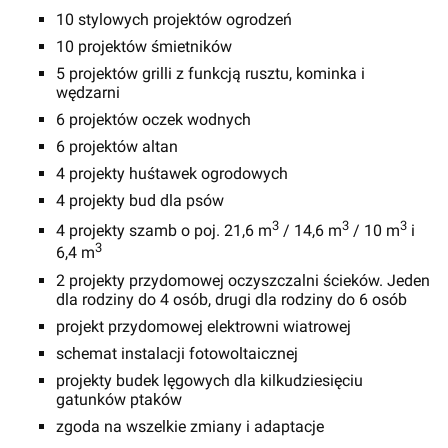
10 stylowych projektów ogrodzeń
10 projektów śmietników
5 projektów grilli z funkcją rusztu, kominka i
wędzarni
6 projektów oczek wodnych
6 projektów altan
4 projekty huśtawek ogrodowych
4 projekty bud dla psów
3
3
3
4 projekty szamb o poj. 21,6 m
/ 14,6 m
/ 10 m
i
3
6,4 m
2 projekty przydomowej oczyszczalni ścieków. Jeden
dla rodziny do 4 osób, drugi dla rodziny do 6 osób
projekt przydomowej elektrowni wiatrowej
schemat instalacji fotowoltaicznej
projekty budek lęgowych dla kilkudziesięciu
gatunków ptaków
zgoda na wszelkie zmiany i adaptacje