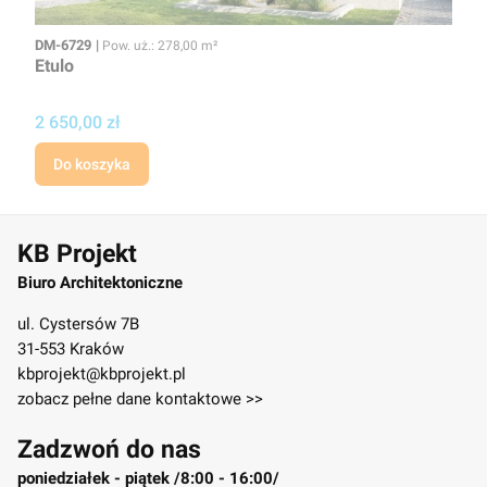
Kod
Powierzchnia użytkowa
DM-6729
Pow. uż.: 278,00 m²
Etulo
Cena projektu
2 650,00 zł
Do koszyka
KB Projekt
Biuro Architektoniczne
ul. Cystersów 7B
31-553 Kraków
kbprojekt@kbprojekt.pl
zobacz pełne dane kontaktowe >>
Zadzwoń do nas
poniedziałek - piątek /8:00 - 16:00/