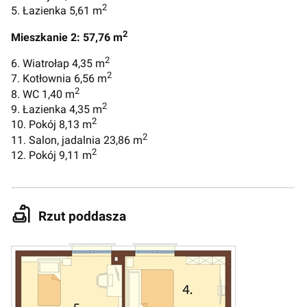
2
5. Łazienka 5,61 m
2
Mieszkanie 2: 57,76 m
2
6. Wiatrołap 4,35 m
2
7. Kotłownia 6,56 m
2
8. WC 1,40 m
2
9. Łazienka 4,35 m
2
10. Pokój 8,13 m
2
11. Salon, jadalnia 23,86 m
2
12. Pokój 9,11 m
Rzut poddasza