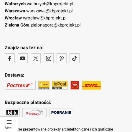
Wałbrzych
walbrzych@kbprojekt.pl
Warszawa
warszawa@kbprojekt.pl
Wrocław
wroclaw@kbprojekt.pl
Zielona Góra
zielonagora@kbprojekt.pl
Znajdź nas też na:
Dostawa:
Bezpieczne płatności:
Menu
Wszystkie prezentowane projekty architektoniczne i ich graficzne