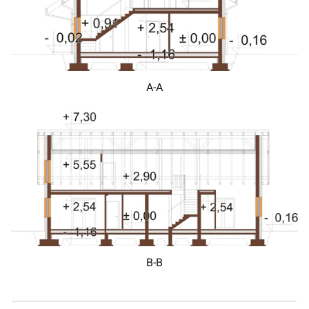
A-A
B-B