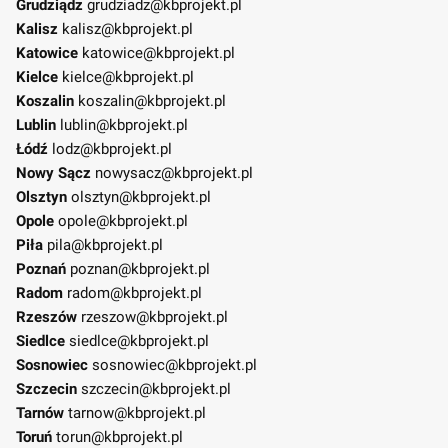
Grudziądz
grudziadz@kbprojekt.pl
Kalisz
kalisz@kbprojekt.pl
Katowice
katowice@kbprojekt.pl
Kielce
kielce@kbprojekt.pl
Koszalin
koszalin@kbprojekt.pl
Lublin
lublin@kbprojekt.pl
Łódź
lodz@kbprojekt.pl
Nowy Sącz
nowysacz@kbprojekt.pl
Olsztyn
olsztyn@kbprojekt.pl
Opole
opole@kbprojekt.pl
Piła
pila@kbprojekt.pl
Poznań
poznan@kbprojekt.pl
Radom
radom@kbprojekt.pl
Rzeszów
rzeszow@kbprojekt.pl
Siedlce
siedlce@kbprojekt.pl
Sosnowiec
sosnowiec@kbprojekt.pl
Szczecin
szczecin@kbprojekt.pl
Tarnów
tarnow@kbprojekt.pl
Toruń
torun@kbprojekt.pl