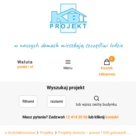
w naszych domach mieszkają szczęśliwi ludzie
Projekty w koszyku
Waluta
polski / zł
Menu
Koszyk
zakupowy
Wyszukaj projekt
Otwórz wyszukiwark
filtrami
rzutami
lub wpisz cechy budynku
Masz pytania? Zadzwoń
12 414 35 06
lub kliknij
kontakt
Biuro Architektoniczne
Projekty
Projekty domów – ponad 1500 gotowych projektów