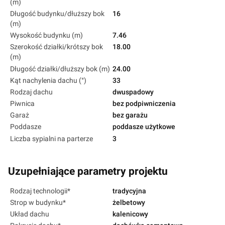
(m)
Długość budynku/dłuższy bok
16
(m)
Wysokość budynku (m)
7.46
Szerokość działki/krótszy bok
18.00
(m)
Długość działki/dłuższy bok (m)
24.00
Kąt nachylenia dachu (°)
33
Rodzaj dachu
dwuspadowy
Piwnica
bez podpiwniczenia
Garaż
bez garażu
Poddasze
poddasze użytkowe
Liczba sypialni na parterze
3
Uzupełniające parametry projektu
Rodzaj technologii*
tradycyjna
Strop w budynku*
żelbetowy
Układ dachu
kalenicowy