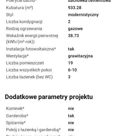
Pokrycie dachu*
dachówka cementowa
Kubatura (m³)
933.28
Styl
modernistyczny
Liczba kondygnacji
2
Rodzaj ogrzewania
gazowe
Wskaźnik energii pierwotnej
38.73
(kWh/(m²·rok))
Instalacja fotowoltaiczna*
tak
Wentylacja*
grawitacyjna
Liczba pomieszczeń
19
Liczba wszystkich pokoi
6-10
Liczba łazienek (bez WC)
3
Dodatkowe parametry projektu
Kominek*
nie
Garderoba*
tak
Spiżarnia*
nie
Pokój z łazienką i garderobą*
nie