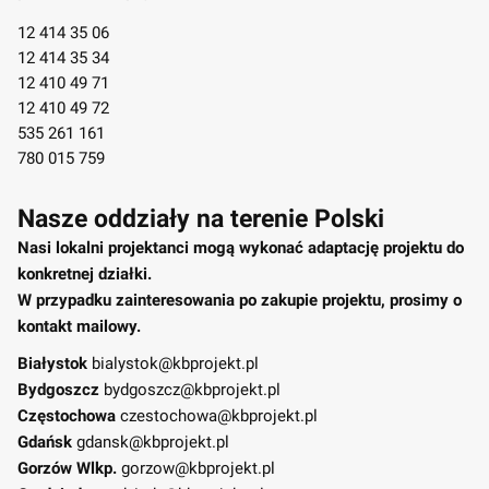
12 414 35 06
12 414 35 34
12 410 49 71
12 410 49 72
535 261 161
780 015 759
Nasze oddziały na terenie Polski
Nasi lokalni projektanci mogą wykonać adaptację projektu do
konkretnej działki.
W przypadku zainteresowania po zakupie projektu, prosimy o
kontakt mailowy.
Białystok
bialystok@kbprojekt.pl
Bydgoszcz
bydgoszcz@kbprojekt.pl
Częstochowa
czestochowa@kbprojekt.pl
Gdańsk
gdansk@kbprojekt.pl
Gorzów Wlkp.
gorzow@kbprojekt.pl