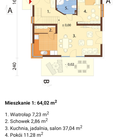
2
Mieszkanie 1: 64,02 m
2
1. Wiatrołap 7,23 m
2
2. Schowek 2,86 m
2
3. Kuchnia, jadalnia, salon 37,04 m
2
4. Pokój 11,28 m