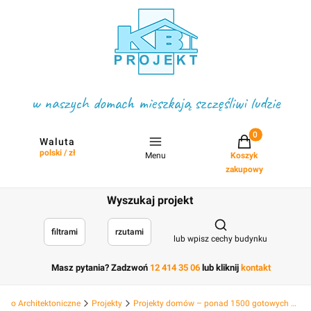
w naszych domach mieszkają szczęśliwi ludzie
Projekty w koszyku
Waluta
polski / zł
Menu
Koszyk
zakupowy
Wyszukaj projekt
Otwórz wyszukiwark
filtrami
rzutami
lub wpisz cechy budynku
Masz pytania? Zadzwoń
12 414 35 06
lub kliknij
kontakt
Biuro Architektoniczne
Projekty
Projekty domów – ponad 1500 gotowych projektów