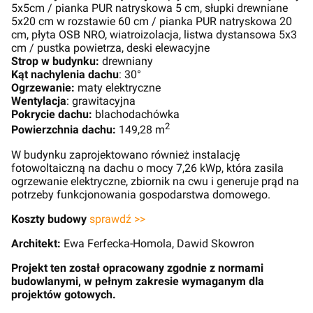
5x5cm / pianka PUR natryskowa 5 cm, słupki drewniane
5x20 cm w rozstawie 60 cm / pianka PUR natryskowa 20
cm, płyta OSB NRO, wiatroizolacja, listwa dystansowa 5x3
cm / pustka powietrza, deski elewacyjne
Strop w budynku:
drewniany
Kąt nachylenia dachu
: 30°
Ogrzewanie:
maty elektryczne
Wentylacja
: grawitacyjna
Pokrycie dachu:
blachodachówka
2
Powierzchnia dachu:
149,28 m
W budynku zaprojektowano również instalację
fotowoltaiczną na dachu o mocy 7,26 kWp, która zasila
ogrzewanie elektryczne, zbiornik na cwu i generuje prąd na
potrzeby funkcjonowania gospodarstwa domowego.
Koszty budowy
sprawdź >>
Architekt:
Ewa Ferfecka-Homola, Dawid Skowron
Projekt ten został opracowany zgodnie z normami
budowlanymi, w pełnym zakresie wymaganym dla
projektów gotowych.