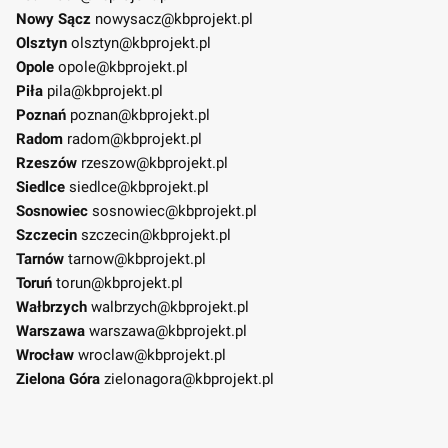
Nowy Sącz
nowysacz@kbprojekt.pl
Olsztyn
olsztyn@kbprojekt.pl
Opole
opole@kbprojekt.pl
Piła
pila@kbprojekt.pl
Poznań
poznan@kbprojekt.pl
Radom
radom@kbprojekt.pl
Rzeszów
rzeszow@kbprojekt.pl
Siedlce
siedlce@kbprojekt.pl
Sosnowiec
sosnowiec@kbprojekt.pl
Szczecin
szczecin@kbprojekt.pl
Tarnów
tarnow@kbprojekt.pl
Toruń
torun@kbprojekt.pl
Wałbrzych
walbrzych@kbprojekt.pl
Warszawa
warszawa@kbprojekt.pl
Wrocław
wroclaw@kbprojekt.pl
Zielona Góra
zielonagora@kbprojekt.pl