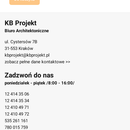
KB Projekt
Biuro Architektoniczne
ul. Cystersów 7B
31-553 Kraków
kbprojekt@kbprojekt.pl
zobacz pełne dane kontaktowe >>
Zadzwoń do nas
poniedziałek - piątek /8:00 - 16:00/
12 414 35 06
12 414 35 34
12 410 49 71
12 410 49 72
535 261 161
780 015 759