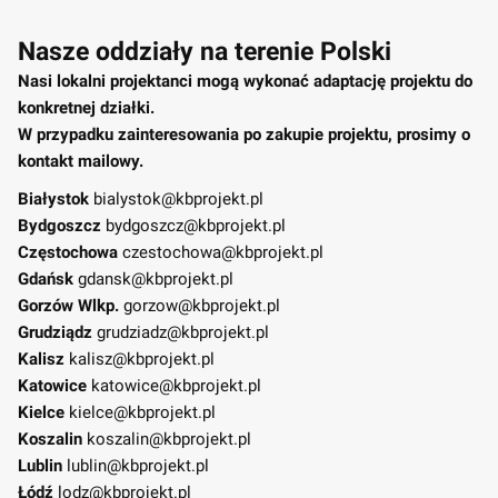
Nasze oddziały na terenie Polski
Nasi lokalni projektanci mogą wykonać adaptację projektu do
konkretnej działki.
W przypadku zainteresowania po zakupie projektu, prosimy o
kontakt mailowy.
Białystok
bialystok@kbprojekt.pl
Bydgoszcz
bydgoszcz@kbprojekt.pl
Częstochowa
czestochowa@kbprojekt.pl
Gdańsk
gdansk@kbprojekt.pl
Gorzów Wlkp.
gorzow@kbprojekt.pl
Grudziądz
grudziadz@kbprojekt.pl
Kalisz
kalisz@kbprojekt.pl
Katowice
katowice@kbprojekt.pl
Kielce
kielce@kbprojekt.pl
Koszalin
koszalin@kbprojekt.pl
Lublin
lublin@kbprojekt.pl
Łódź
lodz@kbprojekt.pl