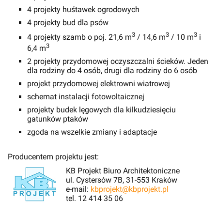
4 projekty huśtawek ogrodowych
4 projekty bud dla psów
3
3
3
4 projekty szamb o poj. 21,6 m
/ 14,6 m
/ 10 m
i
3
6,4 m
2 projekty przydomowej oczyszczalni ścieków. Jeden
dla rodziny do 4 osób, drugi dla rodziny do 6 osób
projekt przydomowej elektrowni wiatrowej
schemat instalacji fotowoltaicznej
projekty budek lęgowych dla kilkudziesięciu
gatunków ptaków
zgoda na wszelkie zmiany i adaptacje
Producentem projektu jest:
KB Projekt Biuro Architektoniczne
ul. Cystersów 7B, 31-553 Kraków
e-mail:
kbprojekt@kbprojekt.pl
tel. 12 414 35 06