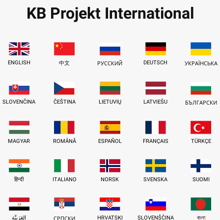
KB Projekt International
ENGLISH
DEUTSCH
中文
РУССКИЙ
УКРАЇНСЬКА
SLOVENČINA
ČEŠTINA
LIETUVIŲ
LATVIEŠU
БЪЛГАРСКИ
MAGYAR
ROMÂNĂ
ESPAÑOL
FRANÇAIS
TÜRKÇE
हिन्दी
ITALIANO
NORSK
SVENSKA
SUOMI
العَرَبِيَّة
HRVATSKI
SLOVENŠČINA
বাংলা
СРПСКИ