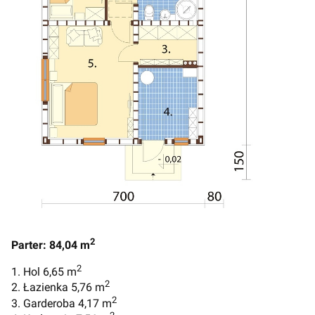
2
Parter: 84,04 m
2
1. Hol 6,65 m
2
2. Łazienka 5,76 m
2
3. Garderoba 4,17 m