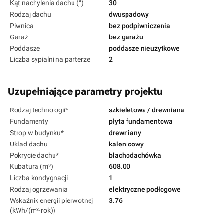
Kąt nachylenia dachu (°)
30
Rodzaj dachu
dwuspadowy
Piwnica
bez podpiwniczenia
Garaż
bez garażu
Poddasze
poddasze nieużytkowe
Liczba sypialni na parterze
2
Uzupełniające parametry projektu
Rodzaj technologii*
szkieletowa / drewniana
Fundamenty
płyta fundamentowa
Strop w budynku*
drewniany
Układ dachu
kalenicowy
Pokrycie dachu*
blachodachówka
Kubatura (m³)
608.00
Liczba kondygnacji
1
Rodzaj ogrzewania
elektryczne podłogowe
Wskaźnik energii pierwotnej
3.76
(kWh/(m²·rok))