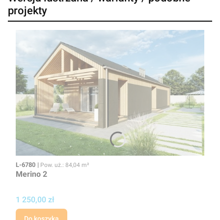
projekty
Kod
Powierzchnia użytkowa
L-6780
Pow. uż.: 84,04 m²
Merino 2
Cena projektu
1 250,00 zł
Do koszyka