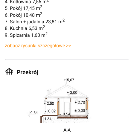
2
4. Kotłownia 7,56 m
2
5. Pokój 17,45 m
2
6. Pokój 10,48 m
2
7. Salon + jadalnia 23,81 m
2
8. Kuchnia 6,53 m
2
9. Spiżarnia 1,63 m
zobacz rysunki szczegółowe >>
Przekrój
A-A