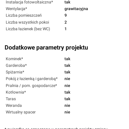
Instalacja fotowoltaiczna*
tak
Wentylacja*
grawitacyjna
Liczba pomieszczeń
9
Liczba wszystkich pokoi
2
Liczba łazienek (bez WC)
1
Dodatkowe parametry projektu
Kominek*
tak
Garderoba*
tak
Spiżarnia*
tak
Pokój z łazienką i garderobą*
nie
Pralnia / pom. gospodarcze*
nie
Kotłownia*
tak
Taras
tak
Weranda
nie
Wirtualny spacer
nie