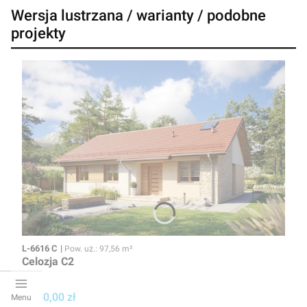
Wersja lustrzana / warianty / podobne
projekty
Kod
Powierzchnia użytkowa
L-6616 C
Pow. uż.: 97,56 m²
Celozja C2
Cena projektu
1 750,00 zł
Menu