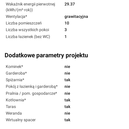
Wskaźnik energii pierwotnej
29.37
(kWh/(m²·rok))
Wentylacja*
grawitacyjna
Liczba pomieszczeń
10
Liczba wszystkich pokoi
3
Liczba łazienek (bez WC)
1
Dodatkowe parametry projektu
Kominek*
nie
Garderoba*
nie
Spiżarnia*
tak
Pokój z łazienką i garderobą*
nie
Pralnia / pom. gospodarcze*
nie
Kotłownia*
tak
Taras
tak
Weranda
nie
Wirtualny spacer
tak