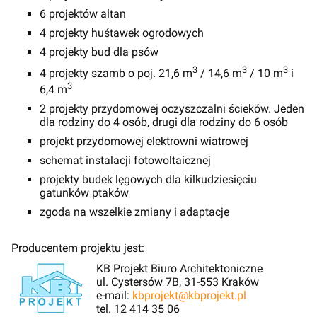
6 projektów altan
4 projekty huśtawek ogrodowych
4 projekty bud dla psów
3
3
3
4 projekty szamb o poj. 21,6 m
/ 14,6 m
/ 10 m
i
3
6,4 m
2 projekty przydomowej oczyszczalni ścieków. Jeden
dla rodziny do 4 osób, drugi dla rodziny do 6 osób
projekt przydomowej elektrowni wiatrowej
schemat instalacji fotowoltaicznej
projekty budek lęgowych dla kilkudziesięciu
gatunków ptaków
zgoda na wszelkie zmiany i adaptacje
Producentem projektu jest:
KB Projekt Biuro Architektoniczne
ul. Cystersów 7B, 31-553 Kraków
e-mail:
kbprojekt@kbprojekt.pl
tel. 12 414 35 06