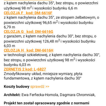
z kątem nachylenia dachu 35°, bez stropu, o powierzchni
2
użytkowej 98 m
i wysokości budynku 6,6 m
CELOZJA F kod: DM-6616F
z kątem nachylenia dachu 35°, ze stropem żelbetowym, o
2
powierzchni użytkowej 96,65 m
i wysokości budynku
6,79 m
CELOZJA G kod: DM-6616G
z garażem, z kątem nachylenia dachu 30°, bez stropu, o
2
powierzchni użytkowej 126,48 m
i wysokości budynku
6,03 m
CELOZJA H kod: DM-6616H
w technologii szkieletowej, z kątem nachylenia dachu 30°,
2
bez stropu, o powierzchni użytkowej 98 m
i wysokości
budynku 6,03 m
ZERNETIS 2 kod: L-6827
Zmodyfikowany układ, mniejsze wymiary, płyta
fundamentowa, z kątem nachylenia dachu 30°
Koszty budowy
sprawdź >>
Architekt:
Ewa Ferfecka-Homola, Dagmara Chromniak,
Projekt ten został opracowany zgodnie z normami