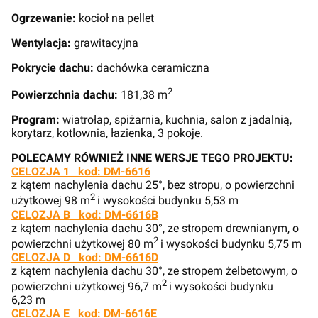
Ogrzewanie:
kocioł na pellet
Wentylacja:
grawitacyjna
Pokrycie dachu:
dachówka ceramiczna
2
Powierzchnia dachu:
181,38 m
Program:
wiatrołap, spiżarnia, kuchnia, salon z jadalnią,
korytarz, kotłownia, łazienka, 3 pokoje.
POLECAMY RÓWNIEŻ INNE WERSJE TEGO PROJEKTU:
CELOZJA 1 kod: DM-6616
z kątem nachylenia dachu 25°, bez stropu, o powierzchni
2
użytkowej 98 m
i wysokości budynku 5,53 m
CELOZJA B kod: DM-6616B
z kątem nachylenia dachu 30°, ze stropem drewnianym, o
2
powierzchni użytkowej 80 m
i wysokości budynku 5,75 m
CELOZJA D kod: DM-6616D
z kątem nachylenia dachu 30°, ze stropem żelbetowym, o
2
powierzchni użytkowej 96,7 m
i wysokości budynku
6,23 m
CELOZJA E kod: DM-6616E