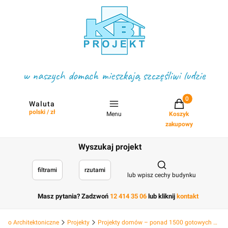
w naszych domach mieszkają szczęśliwi ludzie
Projekty w koszyku
Waluta
polski / zł
Menu
Koszyk
zakupowy
Wyszukaj projekt
Otwórz wyszukiwark
filtrami
rzutami
lub wpisz cechy budynku
Masz pytania? Zadzwoń
12 414 35 06
lub kliknij
kontakt
Biuro Architektoniczne
Projekty
Projekty domów – ponad 1500 gotowych projektów