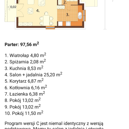
2
Parter: 97,56 m
2
1. Wiatrołap 4,80 m
2
2. Spiżarnia 2,08 m
2
3. Kuchnia 8,53 m
2
4. Salon + jadalnia 25,20 m
2
5. Korytarz 6,87 m
2
6. Kotłownia 6,16 m
2
7. Łazienka 6,38 m
2
8. Pokój 13,02 m
2
9. Pokój 13,02 m
2
10. Pokój 11,50 m
Program wersji C jest niemal identyczny z wersją
podstawową. Mamy tu salon z jadalnią i otwartą