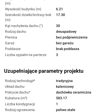
(m)
Wysokość budynku (m)
6.21
Szerokość działki/krótszy bok
17.30
(m)
Kąt nachylenia dachu (°)
30
Rodzaj dachu
dwuspadowy
Piwnica
bez podpiwniczenia
Garaż
bez garażu
Poddasze
brak poddasza
Liczba sypialni na parterze
3
Uzupełniające parametry projektu
Rodzaj technologii*
tradycyjna
Układ dachu
kalenicowy
Pokrycie dachu*
dachówka ceramiczna
Kubatura (m³)
583.17
Liczba kondygnacji
1
Rodzaj ogrzewania
paliwo stałe