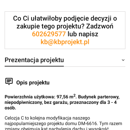
Co Ci ułatwiłoby podjęcie decyzji o
zakupie tego projektu? Zadzwoń
602629577
lub napisz
kb@kbprojekt.pl
Prezentacja projektu
Opis projektu
2
Powierzchnia użytkowa: 97,56 m
. Budynek parterowy,
niepodpiwniczony, bez garażu, przeznaczony dla 3 - 4
osób.
Celozja C to kolejna modyfikacja naszego
najpopularniejszego projektu domu DM-6616. Tym razem
zmiany obejmują kąt nachylenia dachu i wysokość