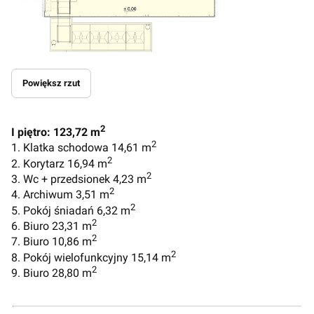
Powiększ rzut
2
I piętro: 123,72 m
2
1. Klatka schodowa 14,61 m
2
2. Korytarz 16,94 m
2
3. Wc + przedsionek 4,23 m
2
4. Archiwum 3,51 m
2
5. Pokój śniadań 6,32 m
2
6. Biuro 23,31 m
2
7. Biuro 10,86 m
2
8. Pokój wielofunkcyjny 15,14 m
2
9. Biuro 28,80 m