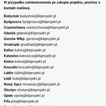
W przypadku zainteresowania po zakupie projektu, prosimy o
kontakt mailowy.
Białystok
bialystok@kbprojekt.pl
Bydgoszcz
bydgoszcz@kbprojekt.pl
Częstochowa
czestochowa@kbprojekt.pl
Gdańsk
gdansk@kbprojekt.pl
Gorzów Wlkp.
gorzow@kbprojekt.pl
Grudziądz
grudziadz@kbprojekt.pl
Kalisz
kalisz@kbprojekt.pl
Katowice
katowice@kbprojekt.pl
Kielce
kielce@kbprojekt.pl
Koszalin
koszalin@kbprojekt.pl
Lublin
lublin@kbprojekt.pl
Łódź
lodz@kbprojekt.pl
Nowy Sącz
nowysacz@kbprojekt.pl
Olsztyn
olsztyn@kbprojekt.pl
Opole
opole@kbprojekt.pl
Piła
pila@kbprojekt.pl