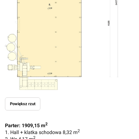
Powiększ rzut
2
Parter: 1909,15 m
2
1. Hall + klatka schodowa 8,32 m
2