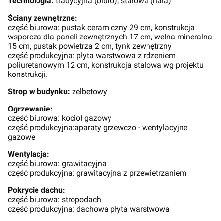
Technologia:
tradycyjna (biuro), stalowa (hala)
Ściany zewnętrzne:
część biurowa: pustak ceramiczny 29 cm, konstrukcja
wsporcza dla paneli zewnętrznych 17 cm, wełna mineralna
15 cm, pustak powietrza 2 cm, tynk zewnętrzny
część produkcyjna: płyta warstwowa z rdzeniem
poliuretanowym 12 cm, konstrukcja stalowa wg projektu
konstrukcji.
Strop w budynku:
żelbetowy
Ogrzewanie:
część biurowa: kocioł gazowy
część produkcyjna:aparaty grzewczo - wentylacyjne
gazowe
Wentylacja:
część biurowa: grawitacyjna
część produkcyjna: grawitacyjna z przewietrzaniem
Pokrycie dachu:
część biurowa: stropodach
część produkcyjna: dachowa płyta warstwowa