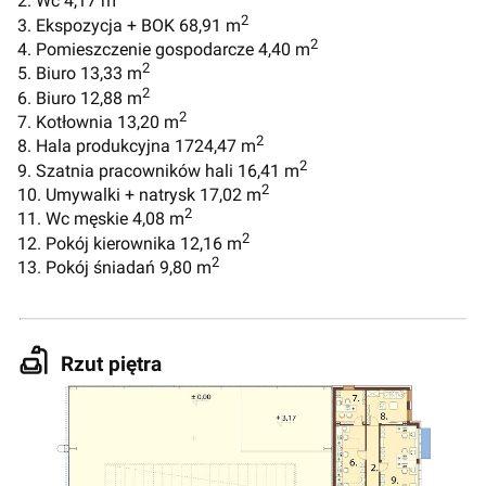
2. Wc 4,17 m
2
3. Ekspozycja + BOK 68,91 m
2
4. Pomieszczenie gospodarcze 4,40 m
2
5. Biuro 13,33 m
2
6. Biuro 12,88 m
2
7. Kotłownia 13,20 m
2
8. Hala produkcyjna 1724,47 m
2
9. Szatnia pracowników hali 16,41 m
2
10. Umywalki + natrysk 17,02 m
2
11. Wc męskie 4,08 m
2
12. Pokój kierownika 12,16 m
2
13. Pokój śniadań 9,80 m
Rzut piętra