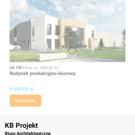
Kod
Powierzchnia użytkowa
LK-139
Pow. uż.: 2032,87 m²
Budynek produkcyjno-biurowy
Cena projektu
6 500,00 zł
Do koszyka
KB Projekt
Biuro Architektoniczne