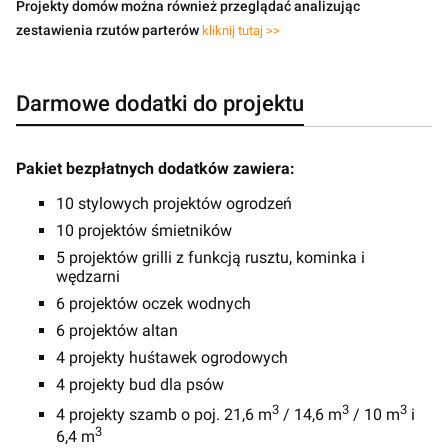
Projekty domów można również przeglądać analizując
zestawienia rzutów parterów
kliknij tutaj >>
Darmowe dodatki do projektu
Pakiet bezpłatnych dodatków zawiera:
10 stylowych projektów ogrodzeń
10 projektów śmietników
5 projektów grilli z funkcją rusztu, kominka i
wędzarni
6 projektów oczek wodnych
6 projektów altan
4 projekty huśtawek ogrodowych
4 projekty bud dla psów
3
3
3
4 projekty szamb o poj. 21,6 m
/ 14,6 m
/ 10 m
i
3
6,4 m