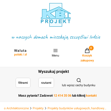
w naszych domach mieszkają szczęśliwi ludzie
Projekty w koszyku
Waluta
polski / zł
Menu
Koszyk
zakupowy
Wyszukaj projekt
Otwórz wyszukiwark
filtrami
rzutami
lub wpisz cechy budynku
Masz pytania? Zadzwoń
12 414 35 06
lub kliknij
kontakt
Biuro Architektoniczne
Projekty
Projekty budynków usługowych, handlowych hotelowych, deweloperskich i hal