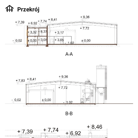
Przekrój
A-A
B-B