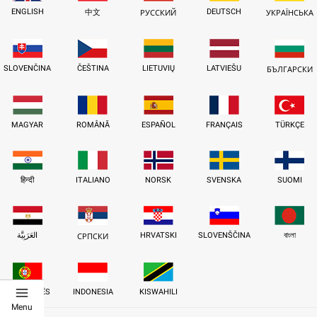
ENGLISH
DEUTSCH
中文
РУССКИЙ
УКРАЇНСЬКА
SLOVENČINA
ČEŠTINA
LIETUVIŲ
LATVIEŠU
БЪЛГАРСКИ
MAGYAR
ROMÂNĂ
ESPAÑOL
FRANÇAIS
TÜRKÇE
हिन्दी
ITALIANO
NORSK
SVENSKA
SUOMI
العَرَبِيَّة
HRVATSKI
SLOVENŠČINA
বাংলা
СРПСКИ
PORTUGUÊS
INDONESIA
KISWAHILI
Menu