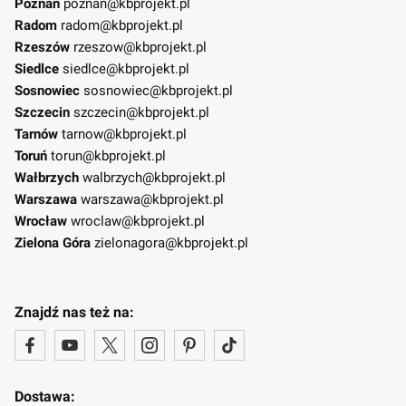
Poznań
poznan@kbprojekt.pl
Radom
radom@kbprojekt.pl
Rzeszów
rzeszow@kbprojekt.pl
Siedlce
siedlce@kbprojekt.pl
Sosnowiec
sosnowiec@kbprojekt.pl
Szczecin
szczecin@kbprojekt.pl
Tarnów
tarnow@kbprojekt.pl
Toruń
torun@kbprojekt.pl
Wałbrzych
walbrzych@kbprojekt.pl
Warszawa
warszawa@kbprojekt.pl
Wrocław
wroclaw@kbprojekt.pl
Zielona Góra
zielonagora@kbprojekt.pl
Znajdź nas też na:
Dostawa: