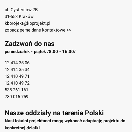
ul. Cystersów 7B
31-553 Kraków
kbprojekt@kbprojekt.pl
zobacz pełne dane kontaktowe >>
Zadzwoń do nas
poniedziałek - piątek /8:00 - 16:00/
12 414 35 06
12 414 35 34
12 410 49 71
12 410 49 72
535 261 161
780 015 759
Nasze oddziały na terenie Polski
Nasi lokalni projektanci mogą wykonać adaptację projektu do
konkretnej działki.