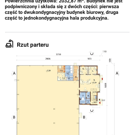
Powierzchnia użytkowa: 2032,87 m
. Budynek nie jest
podpiwniczony i składa się z dwóch części: pierwsza
część to dwukondygnacyjny budynek biurowy, druga
część to jednokondygnacyjna hala produkcyjna.
Rzut parteru