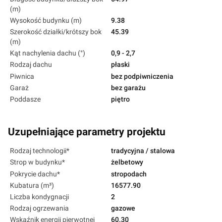
(m)
Wysokość budynku (m)
9.38
Szerokość działki/krótszy bok
45.39
(m)
Kąt nachylenia dachu (°)
0,9 - 2,7
Rodzaj dachu
płaski
Piwnica
bez podpiwniczenia
Garaż
bez garażu
Poddasze
piętro
Uzupełniające parametry projektu
Rodzaj technologii*
tradycyjna / stalowa
Strop w budynku*
żelbetowy
Pokrycie dachu*
stropodach
Kubatura (m³)
16577.90
Liczba kondygnacji
2
Rodzaj ogrzewania
gazowe
Wskaźnik energii pierwotnej
60.30