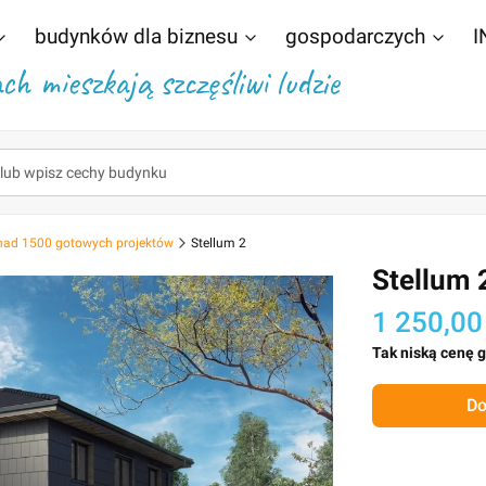
budynków dla biznesu
gospodarczych
I
h mieszkają szczęśliwi ludzie
nad 1500 gotowych projektów
Stellum 2
Stellum 
1 250,00
Tak niską cenę 
Do