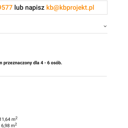
9577
lub napisz
kb@kbprojekt.pl
m przeznaczony dla 4 - 6 osób.
2
 11,64 m
2
. 6,98 m