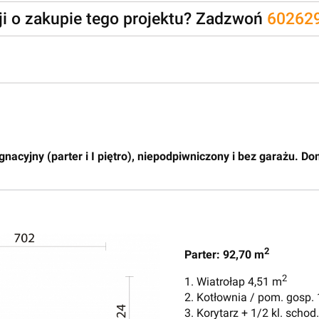
zji o zakupie tego projektu? Zadzwoń
60262
acyjny (parter i I piętro), niepodpiwniczony i bez garażu. Do
2
Parter: 92,70 m
2
1. Wiatrołap 4,51 m
2. Kotłownia / pom. gosp.
3. Korytarz + 1/2 kl. schod