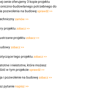
j cenie oferujemy 3 kopie projektu
ktoniczno-budowlanego potrzebnego do
ia pozwolenia na budowę
sprawdź >>
techniczny
zamów >>
ry projektu
zobacz >>
lustrzane projektu
zobacz >>
budowy
zobacz >>
otyczące tego projektu
zobacz >>
stotne i nieistotne, które możesz
zić w tym projekcie
sprawdź >>
ja i pozwolenie na budowę
zobacz >>
sz pytanie
napisz >>