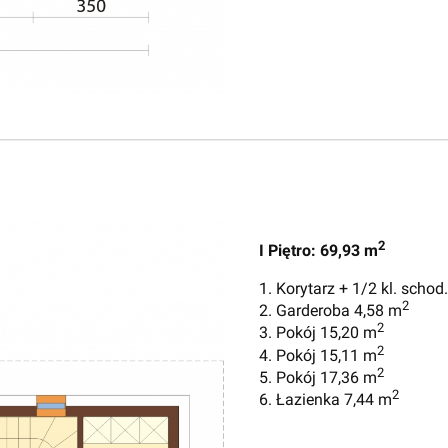
2
I Piętro: 69,93 m
1. Korytarz + 1/2 kl. schod
2
2. Garderoba 4,58 m
2
3. Pokój 15,20 m
2
4. Pokój 15,11 m
2
5. Pokój 17,36 m
2
6. Łazienka 7,44 m