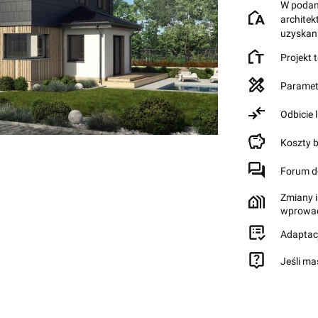
W podane
archite
uzyskan
Projekt 
Paramet
Odbicie 
Koszty 
Forum d
Zmiany i
wprowad
Adaptac
Jeśli ma