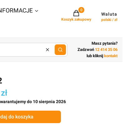
NFORMACJE
Projekty w koszyku: 0. Zobacz szcz
Waluta
Koszyk zakupowy
polski / zł
Masz pytania?
Zadzwoń
12 414 35 06
Wyczyść
lub wpisz cechy budynku
lub kliknij
kontakt
2
 zł
gwarantujemy do 10 sierpnia 2026
daj do koszyka