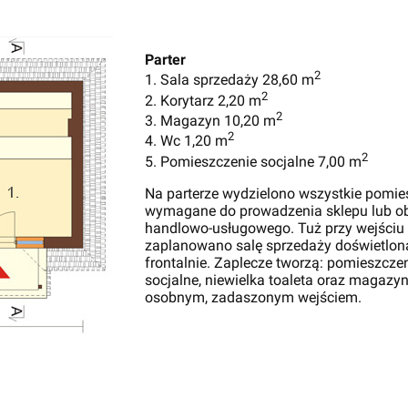
Parter
2
1. Sala sprzedaży 28,60 m
2
2. Korytarz 2,20 m
2
3. Magazyn 10,20 m
2
4. Wc 1,20 m
2
5. Pomieszczenie socjalne 7,00 m
Na parterze wydzielono wszystkie pomie
wymagane do prowadzenia sklepu lub ob
handlowo-usługowego. Tuż przy wejściu
zaplanowano salę sprzedaży doświetlon
frontalnie. Zaplecze tworzą: pomieszcze
socjalne, niewielka toaleta oraz magazyn
osobnym, zadaszonym wejściem.