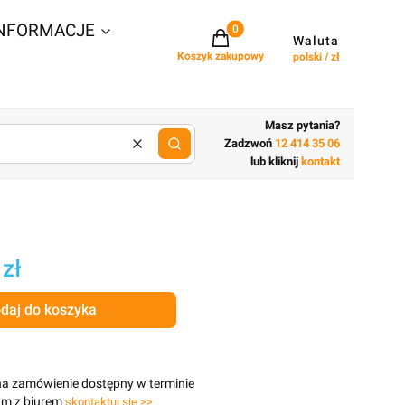
NFORMACJE
Projekty w koszyku: 0. Zobacz szcz
Waluta
Koszyk zakupowy
polski / zł
Masz pytania?
Zadzwoń
12 414 35 06
Wyczyść
lub wpisz cechy budynku
lub kliknij
kontakt
 zł
daj do koszyka
na zamówienie dostępny w terminie
ym z biurem
skontaktuj się >>