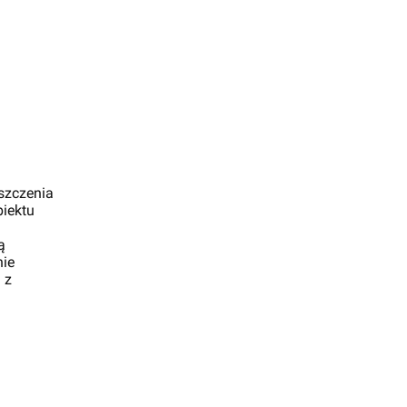
szczenia
iektu
ą
nie
 z