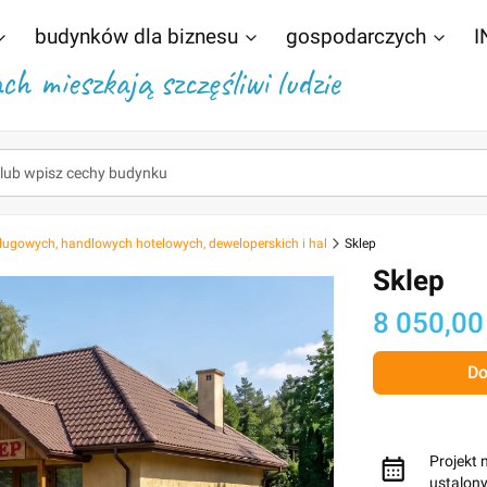
budynków dla biznesu
gospodarczych
I
h mieszkają szczęśliwi ludzie
ługowych, handlowych hotelowych, deweloperskich i hal
Sklep
Sklep
Cena
8 050,00
Do
Projekt 
ustalon