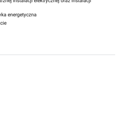
nej instalacji elektrycznej oraz instalacji
yka energetyczna
cie