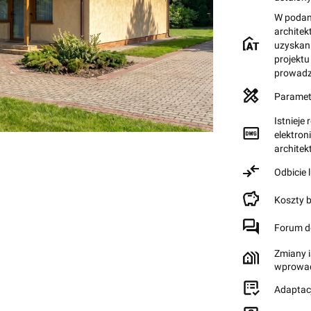
W podane
archite
uzyskan
projektu
prowadz
Paramet
Istnieje
elektron
archite
Odbicie 
Koszty 
Forum d
Zmiany i
wprowad
Adaptac