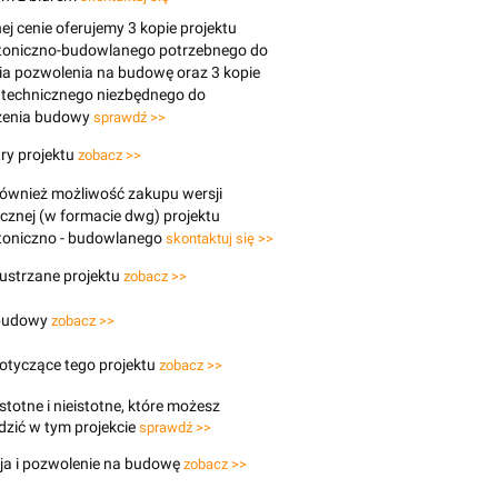
j cenie oferujemy 3 kopie projektu
ktoniczno-budowlanego potrzebnego do
ia pozwolenia na budowę oraz 3 kopie
 technicznego niezbędnego do
enia budowy
sprawdź >>
ry projektu
zobacz >>
 również możliwość zakupu wersji
icznej (w formacie dwg) projektu
ktoniczno - budowlanego
skontaktuj się >>
lustrzane projektu
zobacz >>
budowy
zobacz >>
otyczące tego projektu
zobacz >>
stotne i nieistotne, które możesz
zić w tym projekcie
sprawdź >>
ja i pozwolenie na budowę
zobacz >>