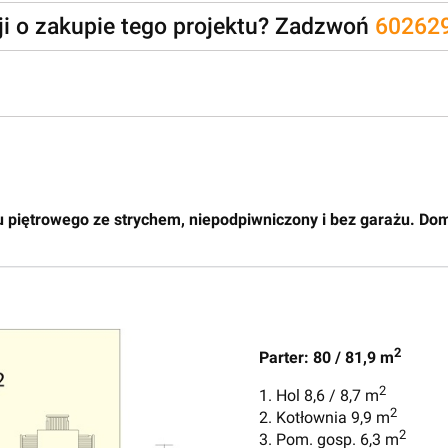
zji o zakupie tego projektu? Zadzwoń
60262
u piętrowego ze strychem, niepodpiwniczony i bez garażu. Dom
2
Parter: 80 / 81,9 m
2
1. Hol 8,6 / 8,7 m
2
2. Kotłownia 9,9 m
2
3. Pom. gosp. 6,3 m