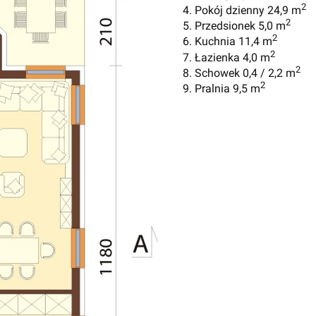
2
4. Pokój dzienny 24,9 m
2
5. Przedsionek 5,0 m
2
6. Kuchnia 11,4 m
2
7. Łazienka 4,0 m
2
8. Schowek 0,4 / 2,2 m
2
9. Pralnia 9,5 m