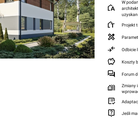
W podane
archite
uzyskan
Projekt 
Paramet
Odbicie 
Koszty 
Forum d
Zmiany i
wprowad
Adaptac
Jeśli ma