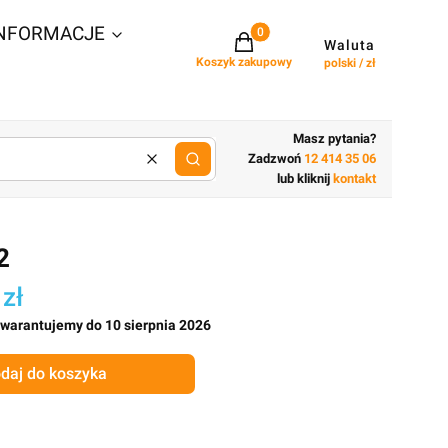
NFORMACJE
Projekty w koszyku: 0. Zobacz szcz
Waluta
Koszyk zakupowy
polski / zł
Masz pytania?
Zadzwoń
12 414 35 06
Wyczyść
lub wpisz cechy budynku
lub kliknij
kontakt
2
 zł
gwarantujemy do 10 sierpnia 2026
daj do koszyka