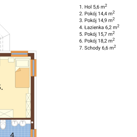
2
1. Hol 5,6 m
2
2. Pokój 14,4 m
2
3. Pokój 14,9 m
2
4. Łazienka 6,2 m
2
5. Pokój 15,7 m
2
6. Pokój 18,2 m
2
7. Schody 6,6 m