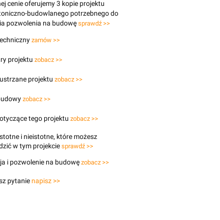
j cenie oferujemy 3 kopie projektu
ktoniczno-budowlanego potrzebnego do
ia pozwolenia na budowę
sprawdź >>
techniczny
zamów >>
ry projektu
zobacz >>
lustrzane projektu
zobacz >>
budowy
zobacz >>
otyczące tego projektu
zobacz >>
stotne i nieistotne, które możesz
zić w tym projekcie
sprawdź >>
ja i pozwolenie na budowę
zobacz >>
sz pytanie
napisz >>