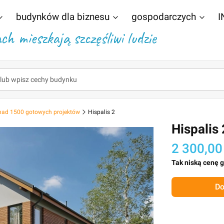
budynków dla biznesu
gospodarczych
I
h mieszkają szczęśliwi ludzie
nad 1500 gotowych projektów
Hispalis 2
Hispalis 
2 300,00
Tak niską cenę 
Do