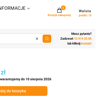
NFORMACJE
Projekty w koszyku: 0. Zobacz szcz
Waluta
Koszyk zakupowy
polski / zł
Masz pytania?
Zadzwoń
12 414 35 06
Wyczyść
lub wpisz cechy budynku
lub kliknij
kontakt
 zł
gwarantujemy do 10 sierpnia 2026
daj do koszyka