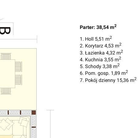
2
Parter: 38,54 m
2
1. Holl 5,51 m
2
2. Korytarz 4,53 m
2
3. Łazienka 4,32 m
2
4. Kuchnia 3,55 m
2
5. Schody 3,38 m
2
6. Pom. gosp. 1,89 m
2
7. Pokój dzienny 15,36 m