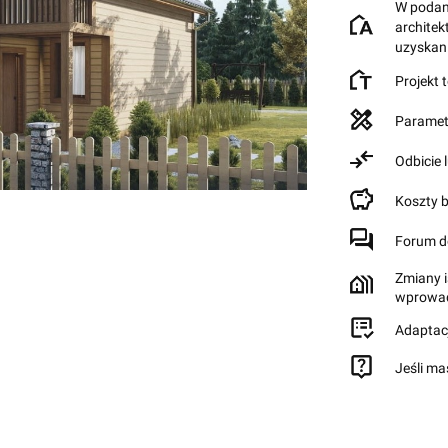
W podane
archite
uzyskan
Projekt 
Paramet
Odbicie 
Koszty 
Forum d
Zmiany i
wprowad
Adaptac
Jeśli ma