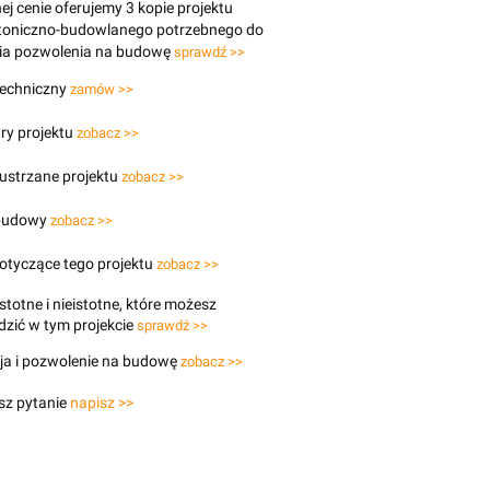
j cenie oferujemy 3 kopie projektu
ktoniczno-budowlanego potrzebnego do
ia pozwolenia na budowę
sprawdź >>
techniczny
zamów >>
ry projektu
zobacz >>
lustrzane projektu
zobacz >>
budowy
zobacz >>
otyczące tego projektu
zobacz >>
stotne i nieistotne, które możesz
zić w tym projekcie
sprawdź >>
ja i pozwolenie na budowę
zobacz >>
sz pytanie
napisz >>