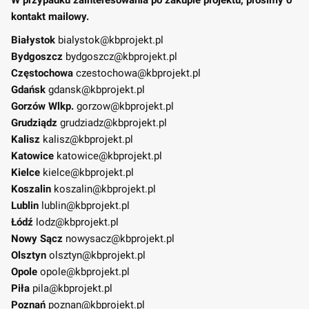
kontakt mailowy.
Białystok
bialystok@kbprojekt.pl
Bydgoszcz
bydgoszcz@kbprojekt.pl
Częstochowa
czestochowa@kbprojekt.pl
Gdańsk
gdansk@kbprojekt.pl
Gorzów Wlkp.
gorzow@kbprojekt.pl
Grudziądz
grudziadz@kbprojekt.pl
Kalisz
kalisz@kbprojekt.pl
Katowice
katowice@kbprojekt.pl
Kielce
kielce@kbprojekt.pl
Koszalin
koszalin@kbprojekt.pl
Lublin
lublin@kbprojekt.pl
Łódź
lodz@kbprojekt.pl
Nowy Sącz
nowysacz@kbprojekt.pl
Olsztyn
olsztyn@kbprojekt.pl
Opole
opole@kbprojekt.pl
Piła
pila@kbprojekt.pl
Poznań
poznan@kbprojekt.pl