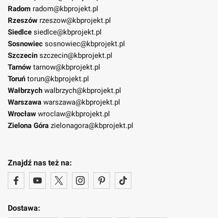
Radom
radom@kbprojekt.pl
Rzeszów
rzeszow@kbprojekt.pl
Siedlce
siedlce@kbprojekt.pl
Sosnowiec
sosnowiec@kbprojekt.pl
Szczecin
szczecin@kbprojekt.pl
Tarnów
tarnow@kbprojekt.pl
Toruń
torun@kbprojekt.pl
Wałbrzych
walbrzych@kbprojekt.pl
Warszawa
warszawa@kbprojekt.pl
Wrocław
wroclaw@kbprojekt.pl
Zielona Góra
zielonagora@kbprojekt.pl
Znajdź nas też na:
Dostawa: