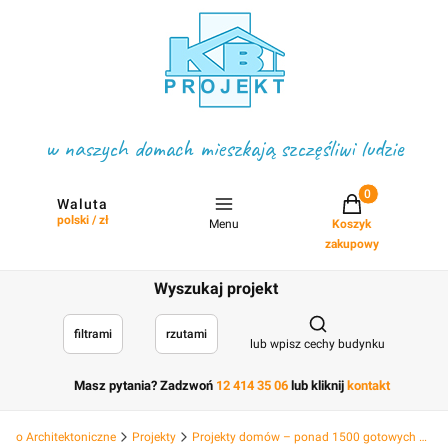
w naszych domach mieszkają szczęśliwi ludzie
Projekty w koszyku
Waluta
polski / zł
Menu
Koszyk
zakupowy
Wyszukaj projekt
Otwórz wyszukiwark
filtrami
rzutami
lub wpisz cechy budynku
Masz pytania? Zadzwoń
12 414 35 06
lub kliknij
kontakt
Biuro Architektoniczne
Projekty
Projekty domów – ponad 1500 gotowych projektów