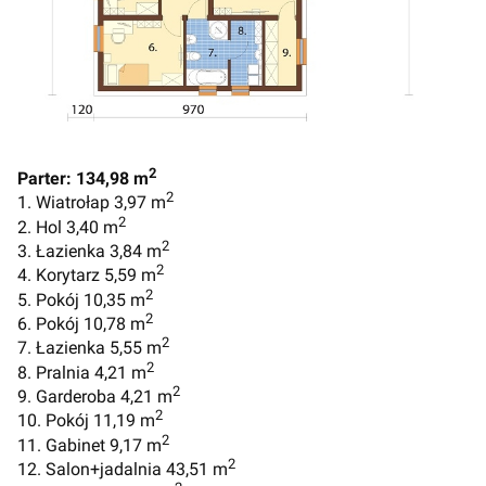
2
Parter: 134,98 m
2
1. Wiatrołap 3,97 m
2
2. Hol 3,40 m
2
3. Łazienka 3,84 m
2
4. Korytarz 5,59 m
2
5. Pokój 10,35 m
2
6. Pokój 10,78 m
2
7. Łazienka 5,55 m
2
8. Pralnia 4,21 m
2
9. Garderoba 4,21 m
2
10. Pokój 11,19 m
2
11. Gabinet 9,17 m
2
12. Salon+jadalnia 43,51 m