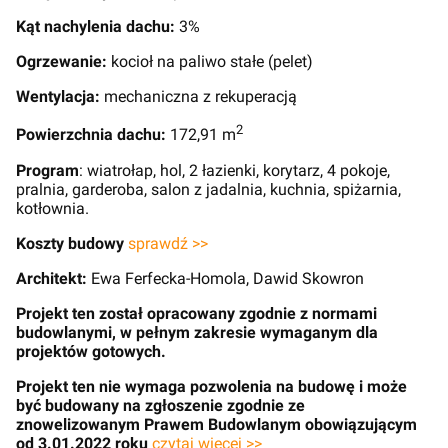
Kąt nachylenia dachu:
3%
Ogrzewanie:
kocioł na paliwo stałe (pelet)
Wentylacja:
mechaniczna z rekuperacją
2
Powierzchnia dachu:
172,91 m
Program
: wiatrołap, hol, 2 łazienki, korytarz, 4 pokoje,
pralnia, garderoba, salon z jadalnia, kuchnia, spiżarnia,
kotłownia.
Koszty budowy
sprawdź >>
Architekt:
Ewa Ferfecka-Homola, Dawid Skowron
Projekt ten został opracowany zgodnie z normami
budowlanymi, w pełnym zakresie wymaganym dla
projektów gotowych.
Projekt ten nie wymaga pozwolenia na budowę i może
być budowany na zgłoszenie zgodnie ze
znowelizowanym Prawem Budowlanym obowiązującym
od 3.01.2022 roku
czytaj więcej >>