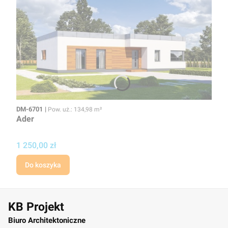
Kod
Powierzchnia użytkowa
DM-6701
Pow. uż.: 134,98 m²
Ader
Cena projektu
1 250,00 zł
Do koszyka
KB Projekt
Biuro Architektoniczne