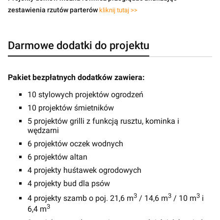
zestawienia rzutów parterów
kliknij tutaj >>
Darmowe dodatki do projektu
Pakiet bezpłatnych dodatków zawiera:
10 stylowych projektów ogrodzeń
10 projektów śmietników
5 projektów grilli z funkcją rusztu, kominka i
wędzarni
6 projektów oczek wodnych
6 projektów altan
4 projekty huśtawek ogrodowych
4 projekty bud dla psów
3
3
3
4 projekty szamb o poj. 21,6 m
/ 14,6 m
/ 10 m
i
3
6,4 m