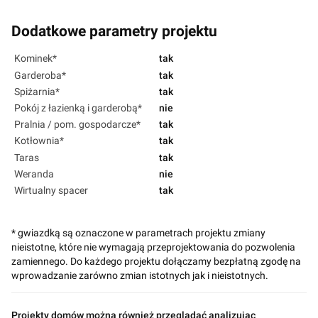
Dodatkowe parametry projektu
Kominek*
tak
Garderoba*
tak
Spiżarnia*
tak
Pokój z łazienką i garderobą*
nie
Pralnia / pom. gospodarcze*
tak
Kotłownia*
tak
Taras
tak
Weranda
nie
Wirtualny spacer
tak
* gwiazdką są oznaczone w parametrach projektu zmiany
nieistotne, które nie wymagają przeprojektowania do pozwolenia
zamiennego. Do każdego projektu dołączamy bezpłatną zgodę na
wprowadzanie zarówno zmian istotnych jak i nieistotnych.
Projekty domów można również przeglądać analizując