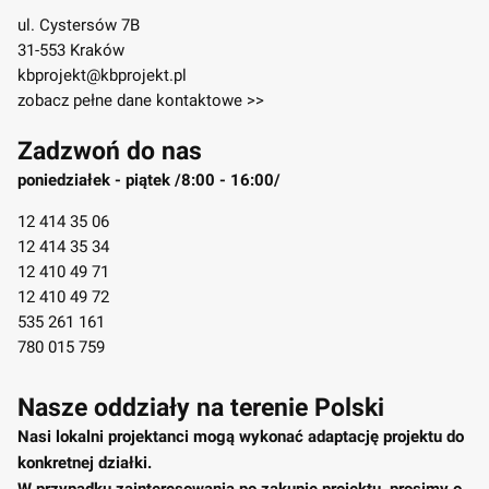
ul. Cystersów 7B
31-553 Kraków
kbprojekt@kbprojekt.pl
zobacz pełne dane kontaktowe >>
Zadzwoń do nas
poniedziałek - piątek /8:00 - 16:00/
12 414 35 06
12 414 35 34
12 410 49 71
12 410 49 72
535 261 161
780 015 759
Nasze oddziały na terenie Polski
Nasi lokalni projektanci mogą wykonać adaptację projektu do
konkretnej działki.
W przypadku zainteresowania po zakupie projektu, prosimy o