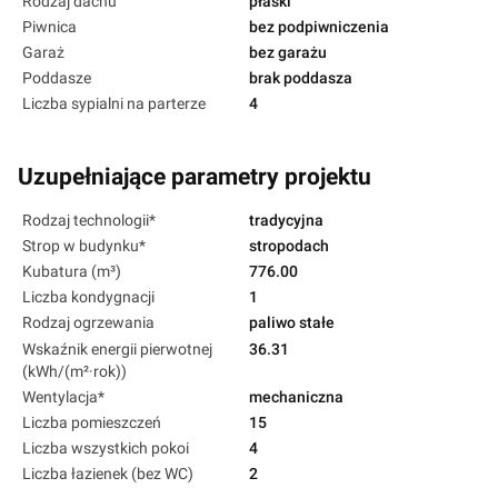
Rodzaj dachu
płaski
Piwnica
bez podpiwniczenia
Garaż
bez garażu
Poddasze
brak poddasza
Liczba sypialni na parterze
4
Uzupełniające parametry projektu
Rodzaj technologii*
tradycyjna
Strop w budynku*
stropodach
Kubatura (m³)
776.00
Liczba kondygnacji
1
Rodzaj ogrzewania
paliwo stałe
Wskaźnik energii pierwotnej
36.31
(kWh/(m²·rok))
Wentylacja*
mechaniczna
Liczba pomieszczeń
15
Liczba wszystkich pokoi
4
Liczba łazienek (bez WC)
2