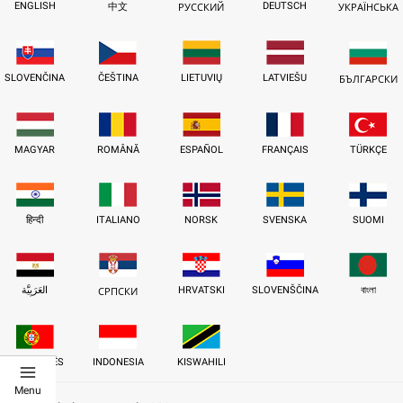
ENGLISH
DEUTSCH
中文
РУССКИЙ
УКРАЇНСЬКА
SLOVENČINA
ČEŠTINA
LIETUVIŲ
LATVIEŠU
БЪЛГАРСКИ
MAGYAR
ROMÂNĂ
ESPAÑOL
FRANÇAIS
TÜRKÇE
हिन्दी
ITALIANO
NORSK
SVENSKA
SUOMI
العَرَبِيَّة
HRVATSKI
SLOVENŠČINA
বাংলা
СРПСКИ
PORTUGUÊS
INDONESIA
KISWAHILI
Menu