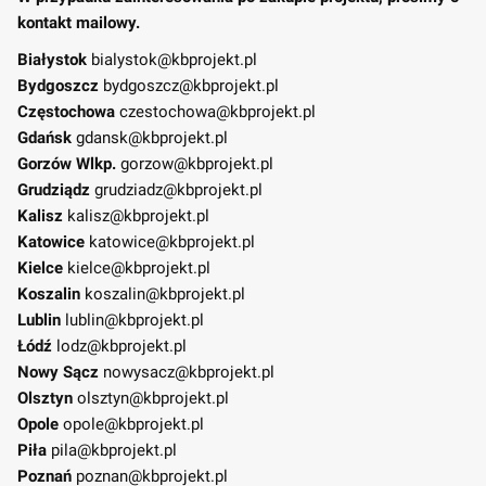
kontakt mailowy.
Białystok
bialystok@kbprojekt.pl
Bydgoszcz
bydgoszcz@kbprojekt.pl
Częstochowa
czestochowa@kbprojekt.pl
Gdańsk
gdansk@kbprojekt.pl
Gorzów Wlkp.
gorzow@kbprojekt.pl
Grudziądz
grudziadz@kbprojekt.pl
Kalisz
kalisz@kbprojekt.pl
Katowice
katowice@kbprojekt.pl
Kielce
kielce@kbprojekt.pl
Koszalin
koszalin@kbprojekt.pl
Lublin
lublin@kbprojekt.pl
Łódź
lodz@kbprojekt.pl
Nowy Sącz
nowysacz@kbprojekt.pl
Olsztyn
olsztyn@kbprojekt.pl
Opole
opole@kbprojekt.pl
Piła
pila@kbprojekt.pl
Poznań
poznan@kbprojekt.pl