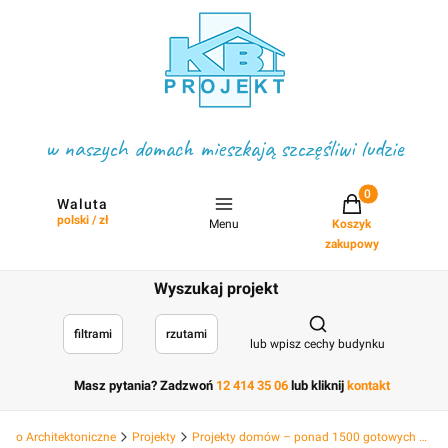
w naszych domach mieszkają szczęśliwi ludzie
Projekty w koszyku
Waluta
polski / zł
Menu
Koszyk
zakupowy
Wyszukaj projekt
Otwórz wyszukiwark
filtrami
rzutami
lub wpisz cechy budynku
Masz pytania? Zadzwoń
12 414 35 06
lub kliknij
kontakt
Biuro Architektoniczne
Projekty
Projekty domów – ponad 1500 gotowych projektów