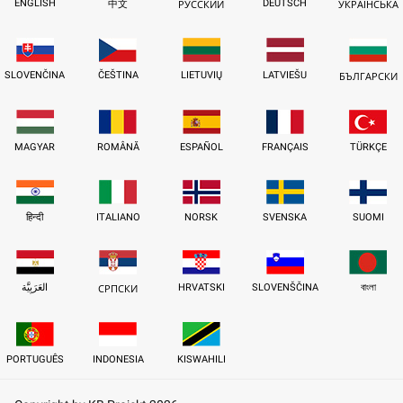
ENGLISH
DEUTSCH
中文
РУССКИЙ
УКРАЇНСЬКА
SLOVENČINA
ČEŠTINA
LIETUVIŲ
LATVIEŠU
БЪЛГАРСКИ
MAGYAR
ROMÂNĂ
ESPAÑOL
FRANÇAIS
TÜRKÇE
हिन्दी
ITALIANO
NORSK
SVENSKA
SUOMI
العَرَبِيَّة
HRVATSKI
SLOVENŠČINA
বাংলা
СРПСКИ
PORTUGUÊS
INDONESIA
KISWAHILI