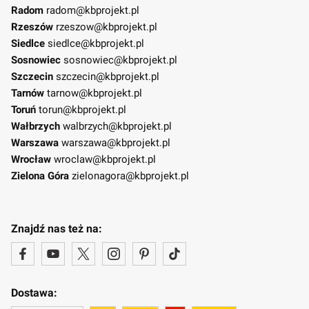
Radom
radom@kbprojekt.pl
Rzeszów
rzeszow@kbprojekt.pl
Siedlce
siedlce@kbprojekt.pl
Sosnowiec
sosnowiec@kbprojekt.pl
Szczecin
szczecin@kbprojekt.pl
Tarnów
tarnow@kbprojekt.pl
Toruń
torun@kbprojekt.pl
Wałbrzych
walbrzych@kbprojekt.pl
Warszawa
warszawa@kbprojekt.pl
Wrocław
wroclaw@kbprojekt.pl
Zielona Góra
zielonagora@kbprojekt.pl
Znajdź nas też na:
Dostawa: