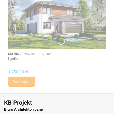
Kod
Powierzchnia użytkowa
DM-6679
Pow. uż.: 192,70 m²
Igetio
Cena projektu
1 750,00 zł
Do koszyka
KB Projekt
Biuro Architektoniczne