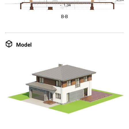
B-B
Model