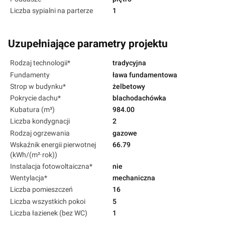
Liczba sypialni na parterze
1
Uzupełniające parametry projektu
Rodzaj technologii*
tradycyjna
Fundamenty
ława fundamentowa
Strop w budynku*
żelbetowy
Pokrycie dachu*
blachodachówka
Kubatura (m³)
984.00
Liczba kondygnacji
2
Rodzaj ogrzewania
gazowe
Wskaźnik energii pierwotnej
66.79
(kWh/(m²·rok))
Instalacja fotowoltaiczna*
nie
Wentylacja*
mechaniczna
Liczba pomieszczeń
16
Liczba wszystkich pokoi
5
Liczba łazienek (bez WC)
1