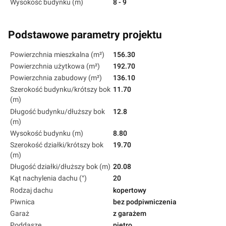
Wysokość budynku (m)
8 - 9
Podstawowe parametry projektu
Powierzchnia mieszkalna (m²)
156.30
Powierzchnia użytkowa (m²)
192.70
Powierzchnia zabudowy (m²)
136.10
Szerokość budynku/krótszy bok
11.70
(m)
Długość budynku/dłuższy bok
12.8
(m)
Wysokość budynku (m)
8.80
Szerokość działki/krótszy bok
19.70
(m)
Długość działki/dłuższy bok (m)
20.08
Kąt nachylenia dachu (°)
20
Rodzaj dachu
kopertowy
Piwnica
bez podpiwniczenia
Garaż
z garażem
Poddasze
piętro