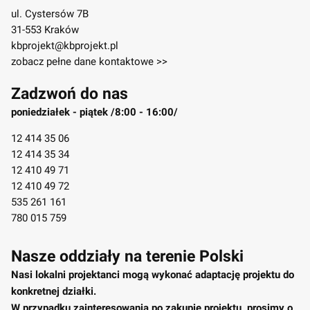
ul. Cystersów 7B
31-553 Kraków
kbprojekt@kbprojekt.pl
zobacz pełne dane kontaktowe >>
Zadzwoń do nas
poniedziałek - piątek /8:00 - 16:00/
12 414 35 06
12 414 35 34
12 410 49 71
12 410 49 72
535 261 161
780 015 759
Nasze oddziały na terenie Polski
Nasi lokalni projektanci mogą wykonać adaptację projektu do
konkretnej działki.
W przypadku zainteresowania po zakupie projektu, prosimy o