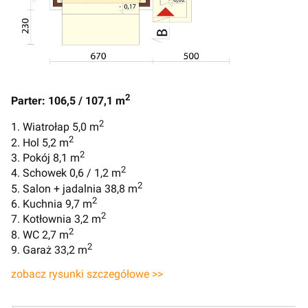
2
Parter: 106,5 / 107,1 m
2
1. Wiatrołap 5,0 m
2
2. Hol 5,2 m
2
3. Pokój 8,1 m
2
4. Schowek 0,6 / 1,2 m
2
5. Salon + jadalnia 38,8 m
2
6. Kuchnia 9,7 m
2
7. Kotłownia 3,2 m
2
8. WC 2,7 m
2
9. Garaż 33,2 m
zobacz rysunki szczegółowe >>