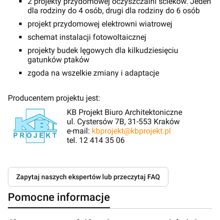
2 projekty przydomowej oczyszczalni ścieków. Jeden
dla rodziny do 4 osób, drugi dla rodziny do 6 osób
projekt przydomowej elektrowni wiatrowej
schemat instalacji fotowoltaicznej
projekty budek lęgowych dla kilkudziesięciu
gatunków ptaków
zgoda na wszelkie zmiany i adaptacje
Producentem projektu jest:
KB Projekt Biuro Architektoniczne
ul. Cystersów 7B, 31-553 Kraków
e-mail:
kbprojekt@kbprojekt.pl
tel. 12 414 35 06
Zapytaj naszych ekspertów lub przeczytaj FAQ
Pomocne informacje