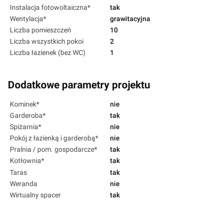
Instalacja fotowoltaiczna*
tak
Wentylacja*
grawitacyjna
Liczba pomieszczeń
10
Liczba wszystkich pokoi
2
Liczba łazienek (bez WC)
1
Dodatkowe parametry projektu
Kominek*
nie
Garderoba*
tak
Spiżarnia*
nie
Pokój z łazienką i garderobą*
nie
Pralnia / pom. gospodarcze*
tak
Kotłownia*
tak
Taras
tak
Weranda
nie
Wirtualny spacer
tak