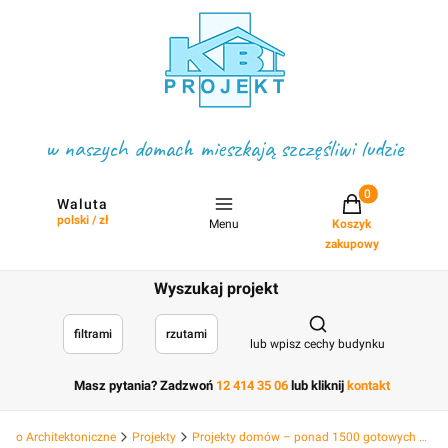
w naszych domach mieszkają szczęśliwi ludzie
Projekty w koszyku
Waluta
polski / zł
Menu
Koszyk
zakupowy
Wyszukaj projekt
Otwórz wyszukiwark
filtrami
rzutami
lub wpisz cechy budynku
Masz pytania? Zadzwoń
12 414 35 06
lub kliknij
kontakt
Biuro Architektoniczne
Projekty
Projekty domów – ponad 1500 gotowych projektów