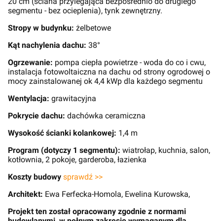
20 cm (ściana przylegająca bezpośrednio do drugiego
segmentu - bez ocieplenia), tynk zewnętrzny.
Stropy w budynku:
żelbetowe
Kąt nachylenia dachu:
38°
Ogrzewanie:
pompa ciepła powietrze - woda do co i cwu,
instalacja fotowoltaiczna na dachu od strony ogrodowej o
mocy zainstalowanej ok 4,4 kWp dla każdego segmentu
Wentylacja:
grawitacyjna
Pokrycie dachu:
dachówka ceramiczna
Wysokość ścianki kolankowej:
1,4 m
Program (dotyczy 1 segmentu):
wiatrołap, kuchnia, salon,
kotłownia, 2 pokoje, garderoba, łazienka
Koszty budowy
sprawdź >>
Architekt:
Ewa Ferfecka-Homola, Ewelina Kurowska,
Projekt ten został opracowany zgodnie z normami
budowlanymi, w pełnym zakresie wymaganym dla