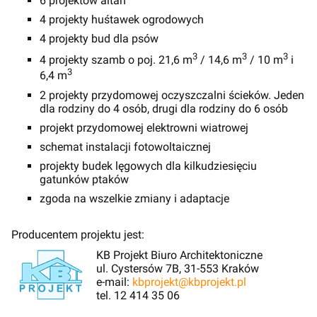
6 projektów altan
4 projekty huśtawek ogrodowych
4 projekty bud dla psów
3
3
3
4 projekty szamb o poj. 21,6 m
/ 14,6 m
/ 10 m
i
3
6,4 m
2 projekty przydomowej oczyszczalni ścieków. Jeden
dla rodziny do 4 osób, drugi dla rodziny do 6 osób
projekt przydomowej elektrowni wiatrowej
schemat instalacji fotowoltaicznej
projekty budek lęgowych dla kilkudziesięciu
gatunków ptaków
zgoda na wszelkie zmiany i adaptacje
Producentem projektu jest:
KB Projekt Biuro Architektoniczne
ul. Cystersów 7B, 31-553 Kraków
e-mail:
kbprojekt@kbprojekt.pl
tel. 12 414 35 06