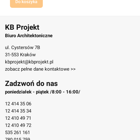
Do koszyka
KB Projekt
Biuro Architektoniczne
ul. Cystersów 7B
31-553 Kraków
kbprojekt@kbprojekt.pl
zobacz pełne dane kontaktowe >>
Zadzwoń do nas
poniedziałek - piątek /8:00 - 16:00/
12 414 35 06
12 414 35 34
12 410 49 71
12 410 49 72
535 261 161
780 015 759