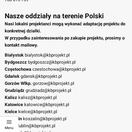
Nasze oddziały na terenie Polski
Nasi lokalni projektanci mogą wykonać adaptację projektu do
konkretnej działki.
W przypadku zainteresowania po zakupie projektu, prosimy o
kontakt mailowy.
Białystok
bialystok@kbprojekt.pl
Bydgoszcz
bydgoszcz@kbprojekt.pl
Częstochowa
czestochowa@kbprojekt.pl
Gdańsk
gdansk@kbprojekt.pl
Gorzów Wlkp.
gorzow@kbprojekt.pl
Grudziądz
grudziadz@kbprojekt.pl
Kalisz
kalisz@kbprojekt.pl
Katowice
katowice@kbprojekt.pl
Kielce
kielce@kbprojekt.pl
Koszalin
koszalin@kbprojekt.pl
Lublin
lublin@kbprojekt.pl
Menu