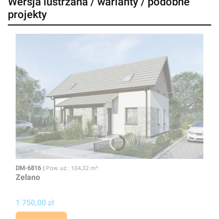
Wersja lustrzana / warianty / podobne
projekty
Kod
Powierzchnia użytkowa
DM-6816
Pow. uż.: 104,32 m²
Zelano
Cena projektu
1 750,00 zł