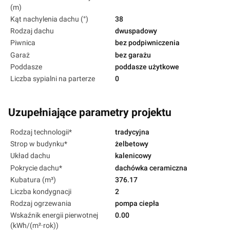
(m)
Kąt nachylenia dachu (°)
38
Rodzaj dachu
dwuspadowy
Piwnica
bez podpiwniczenia
Garaż
bez garażu
Poddasze
poddasze użytkowe
Liczba sypialni na parterze
0
Uzupełniające parametry projektu
Rodzaj technologii*
tradycyjna
Strop w budynku*
żelbetowy
Układ dachu
kalenicowy
Pokrycie dachu*
dachówka ceramiczna
Kubatura (m³)
376.17
Liczba kondygnacji
2
Rodzaj ogrzewania
pompa ciepła
Wskaźnik energii pierwotnej
0.00
(kWh/(m²·rok))