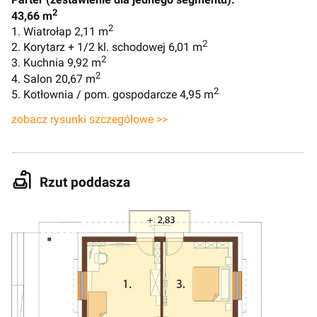
2
43,66 m
2
1. Wiatrołap 2,11 m
2
2. Korytarz + 1/2 kl. schodowej 6,01 m
2
3. Kuchnia 9,92 m
2
4. Salon 20,67 m
2
5. Kotłownia / pom. gospodarcze 4,95 m
zobacz rysunki szczegółowe >>
Rzut poddasza