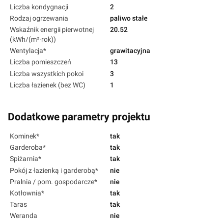
Liczba kondygnacji
2
Rodzaj ogrzewania
paliwo stałe
Wskaźnik energii pierwotnej
20.52
(kWh/(m²·rok))
Wentylacja*
grawitacyjna
Liczba pomieszczeń
13
Liczba wszystkich pokoi
3
Liczba łazienek (bez WC)
1
Dodatkowe parametry projektu
Kominek*
tak
Garderoba*
tak
Spiżarnia*
tak
Pokój z łazienką i garderobą*
nie
Pralnia / pom. gospodarcze*
nie
Kotłownia*
tak
Taras
tak
Weranda
nie