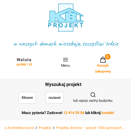
w naszych domach mieszkają szczęśliwi ludzie
Projekty w koszyku
Waluta
polski / zł
Menu
Koszyk
zakupowy
Wyszukaj projekt
Otwórz wyszukiwark
filtrami
rzutami
lub wpisz cechy budynku
Masz pytania? Zadzwoń
12 414 35 06
lub kliknij
kontakt
Biuro Architektoniczne
Projekty
Projekty domów – ponad 1500 gotowych projektów