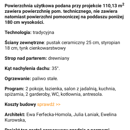
2
Powierzchnia użytkowa podana przy projekcie 110,13 m
zawiera powierzchnię pom. technicznego, nie zawiera
natomiast powierzchni pomocniczej na poddaszu poniżej
180 cm wysokości.
Technologia:
tradycyjna
Ściany zewnętrzne
: pustak ceramiczny 25 cm, styropian
18 cm, tynk cienkowarstwowy
Strop nad parterem:
drewniany
Kąt nachylenia dachu
: 35°.
Ogrzewanie:
paliwo stałe.
Program:
2 pokoje, łazienka, salon z jadalnią, kuchnia,
spiżarnia, 2 garderoby, WC, kotłownia, antresola.
Koszty budowy
sprawdź >>
Architekt:
Ewa Ferfecka-Homola, Julia Łaniak, Ewelina
Kurowska,