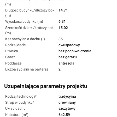
(m)
Długość budynku/dłuższy bok
14.71
(m)
Wysokość budynku (m)
6.31
Szerokość działki/krótszy bok
15.02
(m)
Kąt nachylenia dachu (°)
35
Rodzaj dachu
dwuspadowy
Piwnica
bez podpiwniczenia
Garaż
bez garażu
Poddasze
antresola
Liczba sypialni na parterze
2
Uzupełniające parametry projektu
Rodzaj technologii*
tradycyjna
Strop w budynku*
drewniany
Układ dachu
szczytowy
Kubatura (m³)
642.59