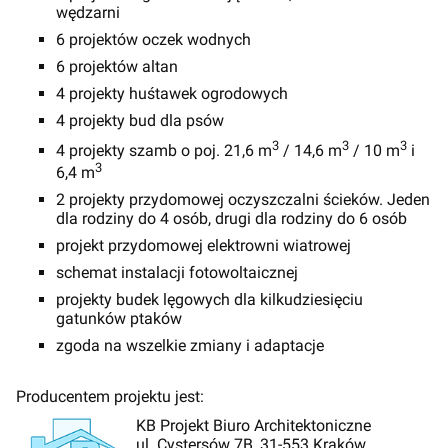
wędzarni
6 projektów oczek wodnych
6 projektów altan
4 projekty huśtawek ogrodowych
4 projekty bud dla psów
3
3
3
4 projekty szamb o poj. 21,6 m
/ 14,6 m
/ 10 m
i
3
6,4 m
2 projekty przydomowej oczyszczalni ścieków. Jeden
dla rodziny do 4 osób, drugi dla rodziny do 6 osób
projekt przydomowej elektrowni wiatrowej
schemat instalacji fotowoltaicznej
projekty budek lęgowych dla kilkudziesięciu
gatunków ptaków
zgoda na wszelkie zmiany i adaptacje
Producentem projektu jest:
KB Projekt Biuro Architektoniczne
ul. Cystersów 7B, 31-553 Kraków