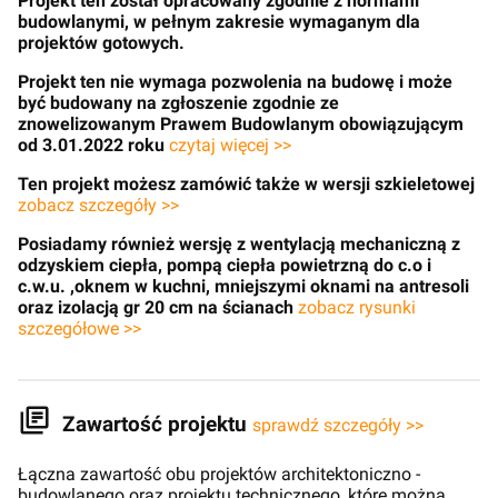
Projekt ten został opracowany zgodnie z normami
budowlanymi, w pełnym zakresie wymaganym dla
projektów gotowych.
Projekt ten nie wymaga pozwolenia na budowę i może
być budowany na zgłoszenie zgodnie ze
znowelizowanym Prawem Budowlanym obowiązującym
od 3.01.2022 roku
czytaj więcej >>
Ten projekt możesz zamówić także w wersji szkieletowej
zobacz szczegóły >>
Posiadamy również wersję z wentylacją mechaniczną z
odzyskiem ciepła, pompą ciepła powietrzną do c.o i
c.w.u. ,oknem w kuchni, mniejszymi oknami na antresoli
oraz izolacją gr 20 cm na ścianach
zobacz rysunki
szczegółowe >>
Zawartość projektu
sprawdź szczegóły >>
Łączna zawartość obu projektów architektoniczno -
budowlanego oraz projektu technicznego, które można