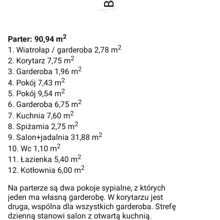
2
Parter: 90,94 m
2
1. Wiatrołap / garderoba 2,78 m
2
2. Korytarz 7,75 m
2
3. Garderoba 1,96 m
2
4. Pokój 7,43 m
2
5. Pokój 9,54 m
2
6. Garderoba 6,75 m
2
7. Kuchnia 7,60 m
2
8. Spiżarnia 2,75 m
2
9. Salon+jadalnia 31,88 m
2
10. Wc 1,10 m
2
11. Łazienka 5,40 m
2
12. Kotłownia 6,00 m
Na parterze są dwa pokoje sypialne, z których
jeden ma własną garderobę. W korytarzu jest
druga, wspólna dla wszystkich garderoba. Strefę
dzienną stanowi salon z otwartą kuchnią.