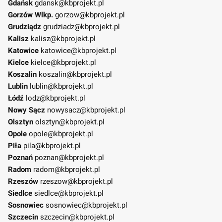
Gdańsk
gdansk@kbprojekt.pl
Gorzów Wlkp.
gorzow@kbprojekt.pl
Grudziądz
grudziadz@kbprojekt.pl
Kalisz
kalisz@kbprojekt.pl
Katowice
katowice@kbprojekt.pl
Kielce
kielce@kbprojekt.pl
Koszalin
koszalin@kbprojekt.pl
Lublin
lublin@kbprojekt.pl
Łódź
lodz@kbprojekt.pl
Nowy Sącz
nowysacz@kbprojekt.pl
Olsztyn
olsztyn@kbprojekt.pl
Opole
opole@kbprojekt.pl
Piła
pila@kbprojekt.pl
Poznań
poznan@kbprojekt.pl
Radom
radom@kbprojekt.pl
Rzeszów
rzeszow@kbprojekt.pl
Siedlce
siedlce@kbprojekt.pl
Sosnowiec
sosnowiec@kbprojekt.pl
Szczecin
szczecin@kbprojekt.pl