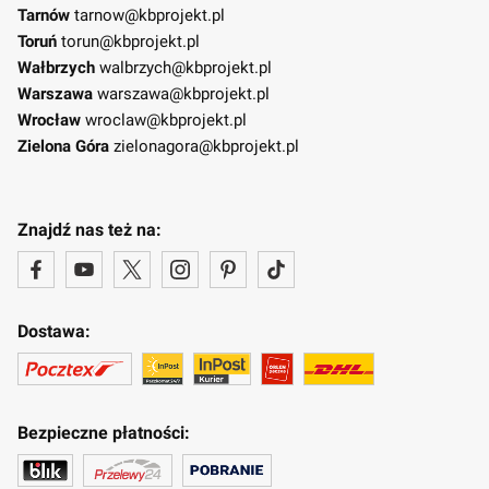
Tarnów
tarnow@kbprojekt.pl
Toruń
torun@kbprojekt.pl
Wałbrzych
walbrzych@kbprojekt.pl
Warszawa
warszawa@kbprojekt.pl
Wrocław
wroclaw@kbprojekt.pl
Zielona Góra
zielonagora@kbprojekt.pl
Znajdź nas też na:
Dostawa:
Bezpieczne płatności: