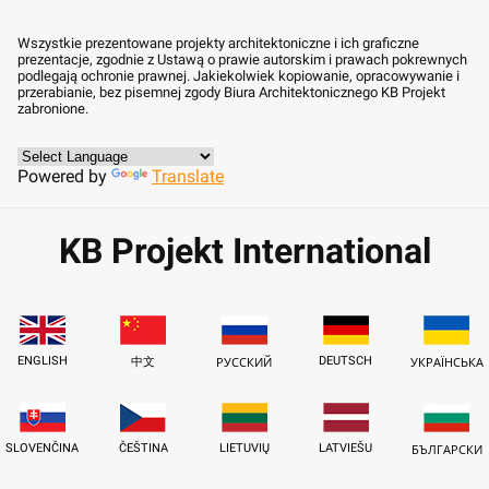
Wszystkie prezentowane projekty architektoniczne i ich graficzne
prezentacje, zgodnie z Ustawą o prawie autorskim i prawach pokrewnych
podlegają ochronie prawnej. Jakiekolwiek kopiowanie, opracowywanie i
przerabianie, bez pisemnej zgody Biura Architektonicznego KB Projekt
zabronione.
Powered by
Translate
KB Projekt International
ENGLISH
DEUTSCH
中文
РУССКИЙ
УКРАЇНСЬКА
SLOVENČINA
ČEŠTINA
LIETUVIŲ
LATVIEŠU
БЪЛГАРСКИ