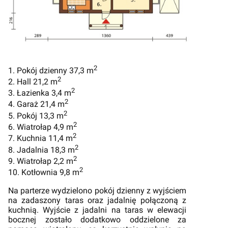
2
1. Pokój dzienny 37,3 m
2
2. Hall 21,2 m
2
3. Łazienka 3,4 m
2
4. Garaż 21,4 m
2
5. Pokój 13,3 m
2
6. Wiatrołap 4,9 m
2
7. Kuchnia 11,4 m
2
8. Jadalnia 18,3 m
2
9. Wiatrołap 2,2 m
2
10. Kotłownia 9,8 m
Na parterze wydzielono pokój dzienny z wyjściem
na zadaszony taras oraz jadalnię połączoną z
kuchnią. Wyjście z jadalni na taras w elewacji
bocznej zostało dodatkowo oddzielone za