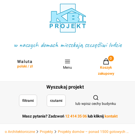
w naszych domach mieszkają szczęśliwi ludzie
Projekty w koszyku
Waluta
polski / zł
Menu
Koszyk
zakupowy
Wyszukaj projekt
Otwórz wyszukiwark
filtrami
rzutami
lub wpisz cechy budynku
Masz pytania? Zadzwoń
12 414 35 06
lub kliknij
kontakt
Biuro Architektoniczne
Projekty
Projekty domów – ponad 1500 gotowych projektów