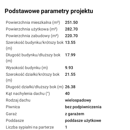
Podstawowe parametry projektu
Powierzchnia mieszkalna (m²)
251.50
Powierzchnia użytkowa (m²)
282.70
Powierzchnia zabudowy (m²)
220.70
Szerokość budynku/krótszy bok
13.55
(m)
Długość budynku/dłuższy bok
17.99
(m)
Wysokość budynku (m)
9.93
Szerokość działki/krótszy bok
21.55
(m)
Długość działki/dłuższy bok (m)
26.38
Kąt nachylenia dachu (°)
40
Rodzaj dachu
wielospadowy
Piwnica
bez podpiwniczenia
Garaż
z garażem
Poddasze
poddasze użytkowe
Liczba sypialni na parterze
1