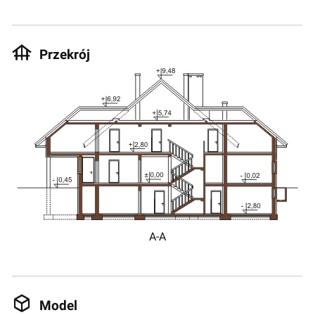
Przekrój
A-A
Model