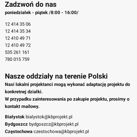
Zadzwoń do nas
poniedziałek - piątek /8:00 - 16:00/
12 414 35 06
12 414 35 34
12 410 49 71
12 410 49 72
535 261 161
780 015 759
Nasze oddziały na terenie Polski
Nasi lokalni projektanci mogą wykonać adaptację projektu do
konkretnej działki.
W przypadku zainteresowania po zakupie projektu, prosimy o
kontakt mailowy.
Białystok
bialystok@kbprojekt.pl
Bydgoszcz
bydgoszcz@kbprojekt.pl
Częstochowa
czestochowa@kbprojekt.pl