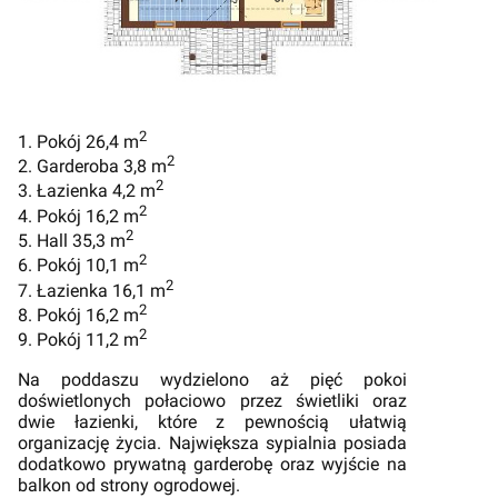
2
1. Pokój 26,4 m
2
2. Garderoba 3,8 m
2
3. Łazienka 4,2 m
2
4. Pokój 16,2 m
2
5. Hall 35,3 m
2
6. Pokój 10,1 m
2
7. Łazienka 16,1 m
2
8. Pokój 16,2 m
2
9. Pokój 11,2 m
Na poddaszu wydzielono aż pięć pokoi
doświetlonych połaciowo przez świetliki oraz
dwie łazienki, które z pewnością ułatwią
organizację życia. Największa sypialnia posiada
dodatkowo prywatną garderobę oraz wyjście na
balkon od strony ogrodowej.