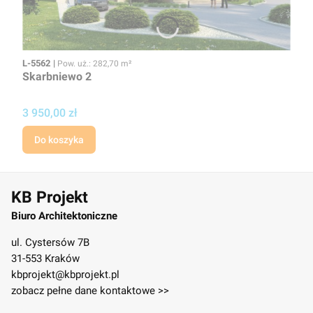
Kod
Powierzchnia użytkowa
L-5562
Pow. uż.: 282,70 m²
Skarbniewo 2
Cena
3 950,00 zł
Do koszyka
KB Projekt
Biuro Architektoniczne
ul. Cystersów 7B
31-553 Kraków
kbprojekt@kbprojekt.pl
zobacz pełne dane kontaktowe >>