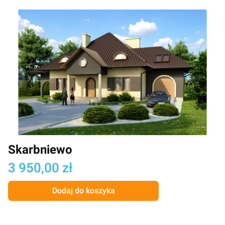
Skarbniewo
Cena
3 950,00 zł
Dodaj do koszyka