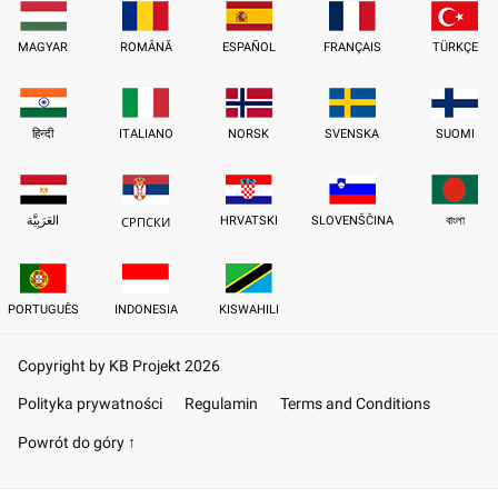
MAGYAR
ROMÂNĂ
ESPAÑOL
FRANÇAIS
TÜRKÇE
हिन्दी
ITALIANO
NORSK
SVENSKA
SUOMI
العَرَبِيَّة
HRVATSKI
SLOVENŠČINA
বাংলা
СРПСКИ
PORTUGUÊS
INDONESIA
KISWAHILI
Copyright by KB Projekt 2026
Polityka prywatności
Regulamin
Terms and Conditions
Powrót do góry ↑