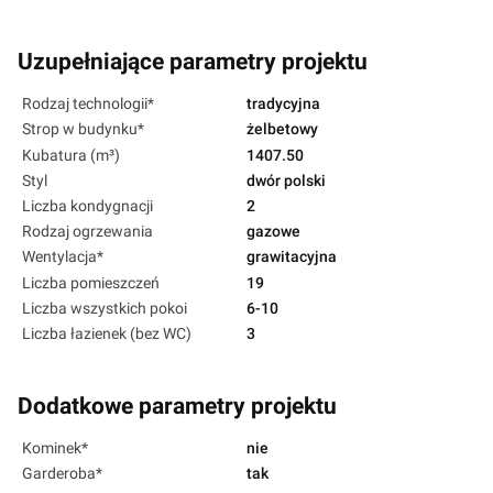
Uzupełniające parametry projektu
Rodzaj technologii*
tradycyjna
Strop w budynku*
żelbetowy
Kubatura (m³)
1407.50
Styl
dwór polski
Liczba kondygnacji
2
Rodzaj ogrzewania
gazowe
Wentylacja*
grawitacyjna
Liczba pomieszczeń
19
Liczba wszystkich pokoi
6-10
Liczba łazienek (bez WC)
3
Dodatkowe parametry projektu
Kominek*
nie
Garderoba*
tak