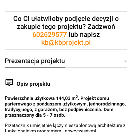
Co Ci ułatwiłoby podjęcie decyzji o
zakupie tego projektu? Zadzwoń
602629577
lub napisz
kb@kbprojekt.pl
Prezentacja projektu
Opis projektu
2
P
owierzchnia użytkowa 144,03 m
. Projekt domu
parterowego z poddaszem użytkowym, jednorodzinnego,
tradycyjnego, z garażem, bez podpiwniczenia. Dom
przeznaczony dla 5 - 7 osób.
Przetacznik umiejętnie łączy nieszablonową architekturę z
funkcjonalnym programem i nowoczesnymi