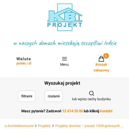
w naszych domach mieszkają szczęśliwi ludzie
Projekty w koszyku
Waluta
polski / zł
Menu
Koszyk
zakupowy
Wyszukaj projekt
Otwórz wyszukiwark
filtrami
rzutami
lub wpisz cechy budynku
Masz pytania? Zadzwoń
12 414 35 06
lub kliknij
kontakt
Biuro Architektoniczne
Projekty
Projekty domów – ponad 1500 gotowych projektów