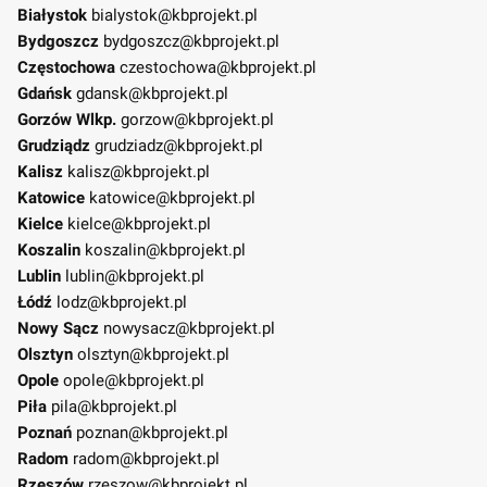
Białystok
bialystok@kbprojekt.pl
Bydgoszcz
bydgoszcz@kbprojekt.pl
Częstochowa
czestochowa@kbprojekt.pl
Gdańsk
gdansk@kbprojekt.pl
Gorzów Wlkp.
gorzow@kbprojekt.pl
Grudziądz
grudziadz@kbprojekt.pl
Kalisz
kalisz@kbprojekt.pl
Katowice
katowice@kbprojekt.pl
Kielce
kielce@kbprojekt.pl
Koszalin
koszalin@kbprojekt.pl
Lublin
lublin@kbprojekt.pl
Łódź
lodz@kbprojekt.pl
Nowy Sącz
nowysacz@kbprojekt.pl
Olsztyn
olsztyn@kbprojekt.pl
Opole
opole@kbprojekt.pl
Piła
pila@kbprojekt.pl
Poznań
poznan@kbprojekt.pl
Radom
radom@kbprojekt.pl
Rzeszów
rzeszow@kbprojekt.pl