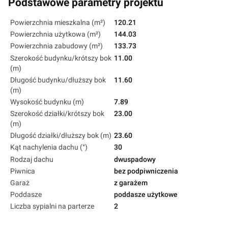
Podstawowe parametry projektu
Powierzchnia mieszkalna (m²)
120.21
Powierzchnia użytkowa (m²)
144.03
Powierzchnia zabudowy (m²)
133.73
Szerokość budynku/krótszy bok
11.00
(m)
Długość budynku/dłuższy bok
11.60
(m)
Wysokość budynku (m)
7.89
Szerokość działki/krótszy bok
23.00
(m)
Długość działki/dłuższy bok (m)
23.60
Kąt nachylenia dachu (°)
30
Rodzaj dachu
dwuspadowy
Piwnica
bez podpiwniczenia
Garaż
z garażem
Poddasze
poddasze użytkowe
Liczba sypialni na parterze
2