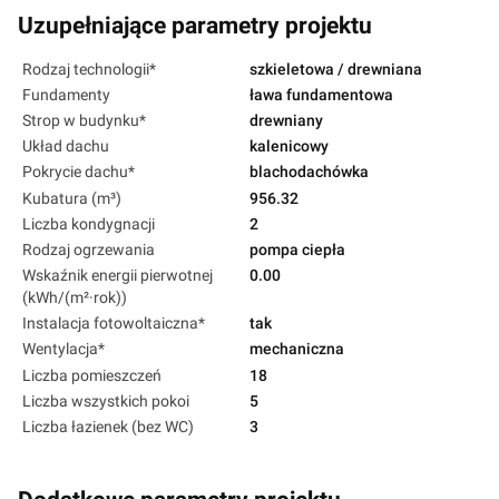
Uzupełniające parametry projektu
Rodzaj technologii*
szkieletowa / drewniana
Fundamenty
ława fundamentowa
Strop w budynku*
drewniany
Układ dachu
kalenicowy
Pokrycie dachu*
blachodachówka
Kubatura (m³)
956.32
Liczba kondygnacji
2
Rodzaj ogrzewania
pompa ciepła
Wskaźnik energii pierwotnej
0.00
(kWh/(m²·rok))
Instalacja fotowoltaiczna*
tak
Wentylacja*
mechaniczna
Liczba pomieszczeń
18
Liczba wszystkich pokoi
5
Liczba łazienek (bez WC)
3