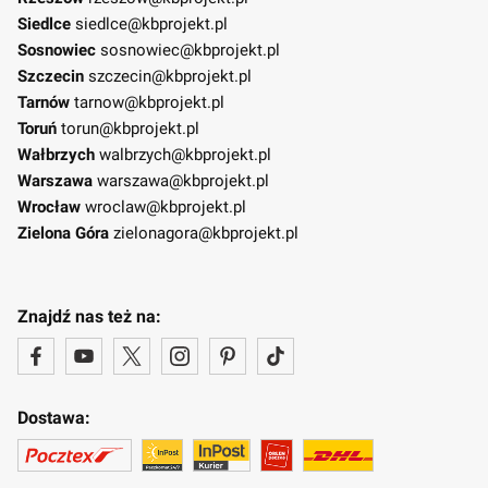
Siedlce
siedlce@kbprojekt.pl
Sosnowiec
sosnowiec@kbprojekt.pl
Szczecin
szczecin@kbprojekt.pl
Tarnów
tarnow@kbprojekt.pl
Toruń
torun@kbprojekt.pl
Wałbrzych
walbrzych@kbprojekt.pl
Warszawa
warszawa@kbprojekt.pl
Wrocław
wroclaw@kbprojekt.pl
Zielona Góra
zielonagora@kbprojekt.pl
Znajdź nas też na:
Dostawa: