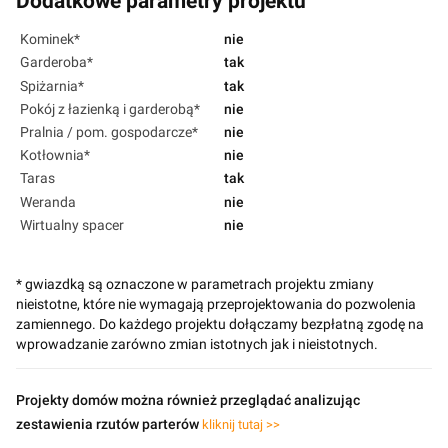
Dodatkowe parametry projektu
Kominek*
nie
Garderoba*
tak
Spiżarnia*
tak
Pokój z łazienką i garderobą*
nie
Pralnia / pom. gospodarcze*
nie
Kotłownia*
nie
Taras
tak
Weranda
nie
Wirtualny spacer
nie
* gwiazdką są oznaczone w parametrach projektu zmiany
nieistotne, które nie wymagają przeprojektowania do pozwolenia
zamiennego. Do każdego projektu dołączamy bezpłatną zgodę na
wprowadzanie zarówno zmian istotnych jak i nieistotnych.
Projekty domów można również przeglądać analizując
zestawienia rzutów parterów
kliknij tutaj >>