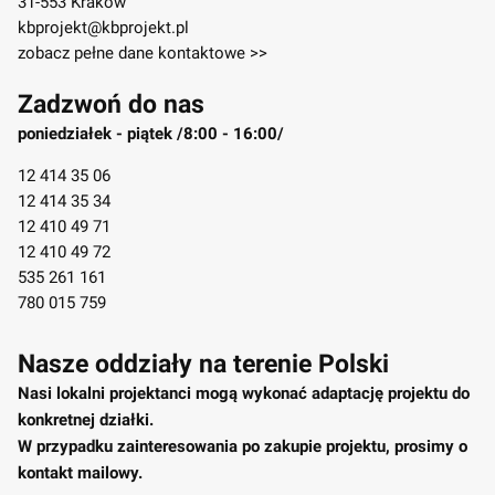
31-553 Kraków
kbprojekt@kbprojekt.pl
zobacz pełne dane kontaktowe >>
Zadzwoń do nas
poniedziałek - piątek /8:00 - 16:00/
12 414 35 06
12 414 35 34
12 410 49 71
12 410 49 72
535 261 161
780 015 759
Nasze oddziały na terenie Polski
Nasi lokalni projektanci mogą wykonać adaptację projektu do
konkretnej działki.
W przypadku zainteresowania po zakupie projektu, prosimy o
kontakt mailowy.