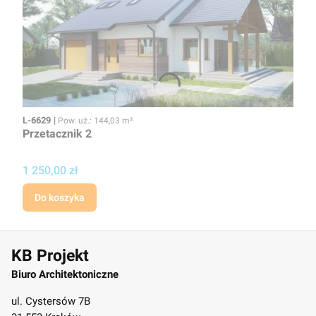
Kod
Powierzchnia użytkowa
L-6629
Pow. uż.: 144,03 m²
Przetacznik 2
Cena projektu
1 250,00 zł
Do koszyka
KB Projekt
Biuro Architektoniczne
ul. Cystersów 7B