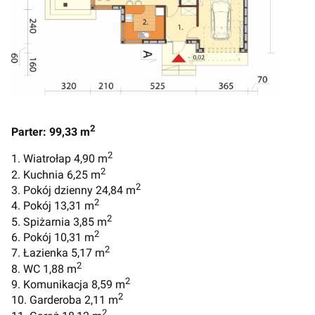
2
Parter: 99,33 m
2
1. Wiatrołap 4,90 m
2
2. Kuchnia 6,25 m
2
3. Pokój dzienny 24,84 m
2
4. Pokój 13,31 m
2
5. Spiżarnia 3,85 m
2
6. Pokój 10,31 m
2
7. Łazienka 5,17 m
2
8. WC 1,88 m
2
9. Komunikacja 8,59 m
2
10. Garderoba 2,11 m
2