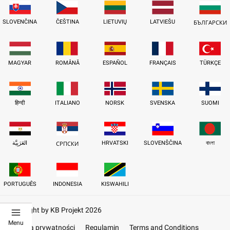
SLOVENČINA
ČEŠTINA
LIETUVIŲ
LATVIEŠU
БЪЛГАРСКИ
MAGYAR
ROMÂNĂ
ESPAÑOL
FRANÇAIS
TÜRKÇE
हिन्दी
ITALIANO
NORSK
SVENSKA
SUOMI
العَرَبِيَّة
HRVATSKI
SLOVENŠČINA
বাংলা
СРПСКИ
PORTUGUÊS
INDONESIA
KISWAHILI
Copyright by KB Projekt 2026
Menu
Polityka prywatności
Regulamin
Terms and Conditions