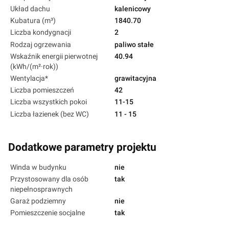
Układ dachu
kalenicowy
Kubatura (m³)
1840.70
Liczba kondygnacji
2
Rodzaj ogrzewania
paliwo stałe
Wskaźnik energii pierwotnej
40.94
(kWh/(m²·rok))
Wentylacja*
grawitacyjna
Liczba pomieszczeń
42
Liczba wszystkich pokoi
11-15
Liczba łazienek (bez WC)
11 - 15
Dodatkowe parametry projektu
Winda w budynku
nie
Przystosowany dla osób
tak
niepełnosprawnych
Garaż podziemny
nie
Pomieszczenie socjalne
tak