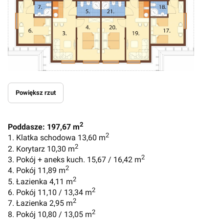
Powiększ rzut
2
Poddasze: 197,67 m
2
1. Klatka schodowa 13,60 m
2
2. Korytarz 10,30 m
2
3. Pokój + aneks kuch. 15,67 / 16,42 m
2
4. Pokój 11,89 m
2
5. Łazienka 4,11 m
2
6. Pokój 11,10 / 13,34 m
2
7. Łazienka 2,95 m
2
8. Pokój 10,80 / 13,05 m