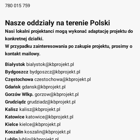
780 015 759
Nasze oddziały na terenie Polski
Nasi lokalni projektanci mogą wykonać adaptację projektu do
konkretnej działki.
W przypadku zainteresowania po zakupie projektu, prosimy o
kontakt mailowy.
Białystok
bialystok@kbprojekt.pl
Bydgoszcz
bydgoszcz@kbprojekt.pl
Częstochowa
czestochowa@kbprojekt.pl
Gdańsk
gdansk@kbprojekt.pl
Gorzów Wlkp.
gorzow@kbprojekt.pl
Grudziądz
grudziadz@kbprojekt.pl
Kalisz
kalisz@kbprojekt.pl
Katowice
katowice@kbprojekt.pl
Kielce
kielce@kbprojekt.pl
Koszalin
koszalin@kbprojekt.pl
Lublin
lublin@kbprojekt.pl