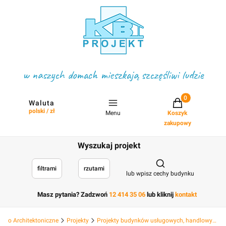
w naszych domach mieszkają szczęśliwi ludzie
Projekty w koszyku
Waluta
polski / zł
Menu
Koszyk
zakupowy
Wyszukaj projekt
Otwórz wyszukiwark
filtrami
rzutami
lub wpisz cechy budynku
Masz pytania? Zadzwoń
12 414 35 06
lub kliknij
kontakt
Biuro Architektoniczne
Projekty
Projekty budynków usługowych, handlowych hotelowych, deweloperskich i hal