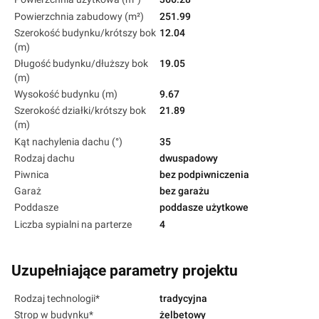
Powierzchnia zabudowy (m²)
251.99
Szerokość budynku/krótszy bok
12.04
(m)
Długość budynku/dłuższy bok
19.05
(m)
Wysokość budynku (m)
9.67
Szerokość działki/krótszy bok
21.89
(m)
Kąt nachylenia dachu (°)
35
Rodzaj dachu
dwuspadowy
Piwnica
bez podpiwniczenia
Garaż
bez garażu
Poddasze
poddasze użytkowe
Liczba sypialni na parterze
4
Uzupełniające parametry projektu
Rodzaj technologii*
tradycyjna
Strop w budynku*
żelbetowy