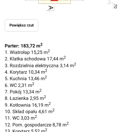
Powiększ rzut
2
Parter: 183,72 m
2
1. Wiatrołap 15,25 m
2
2. Klatka schodowa 17,44 m
2
3. Rozdzielnia elektryczna 3,14 m
2
4. Korytarz 10,34 m
2
5. Kuchnia 13,46 m
2
6. WC 2,31 m
2
7. Pokój 13,34 m
2
8. Łazienka 2,95 m
2
9. Kotłownia 16,19 m
2
10. Skład opału 4,61 m
2
11. WC 3,03 m
2
12. Pom. gospodarcze 8,78 m
2
13. Korytarz 5,52 m