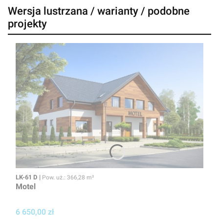
Wersja lustrzana / warianty / podobne
projekty
Kod
Powierzchnia użytkowa
LK-61 D
Pow. uż.: 366,28 m²
Motel
Cena projektu
6 650,00 zł