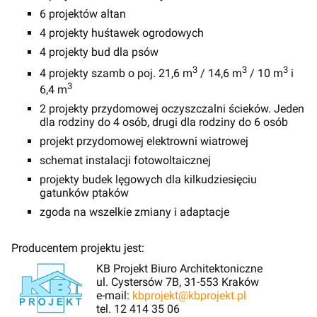
6 projektów altan
4 projekty huśtawek ogrodowych
4 projekty bud dla psów
3
3
3
4 projekty szamb o poj. 21,6 m
/ 14,6 m
/ 10 m
i
3
6,4 m
2 projekty przydomowej oczyszczalni ścieków. Jeden
dla rodziny do 4 osób, drugi dla rodziny do 6 osób
projekt przydomowej elektrowni wiatrowej
schemat instalacji fotowoltaicznej
projekty budek lęgowych dla kilkudziesięciu
gatunków ptaków
zgoda na wszelkie zmiany i adaptacje
Producentem projektu jest:
KB Projekt Biuro Architektoniczne
ul. Cystersów 7B, 31-553 Kraków
e-mail:
kbprojekt@kbprojekt.pl
tel. 12 414 35 06