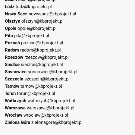
Łódź
lodz@kbprojekt.pl
Nowy Sącz
nowysacz@kbprojekt.pl
Olsztyn
olsztyn@kbprojekt.pl
Opole
opole@kbprojekt.pl
Piła
pila@kbprojekt.pl
Poznań
poznan@kbprojekt.pl
Radom
radom@kbprojekt.pl
Rzeszów
rzeszow@kbprojekt.pl
Siedlce
siedlce@kbprojekt.pl
Sosnowiec
sosnowiec@kbprojekt.pl
Szczecin
szczecin@kbprojekt.pl
Tarnów
tarnow@kbprojekt.pl
Toruń
torun@kbprojekt.pl
Wałbrzych
walbrzych@kbprojekt.pl
Warszawa
warszawa@kbprojekt.pl
Wrocław
wroclaw@kbprojekt.pl
Zielona Góra
zielonagora@kbprojekt.pl