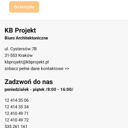
Do koszyka
KB Projekt
Biuro Architektoniczne
ul. Cystersów 7B
31-553 Kraków
kbprojekt@kbprojekt.pl
zobacz pełne dane kontaktowe >>
Zadzwoń do nas
poniedziałek - piątek /8:00 - 16:00/
12 414 35 06
12 414 35 34
12 410 49 71
12 410 49 72
535 261 161