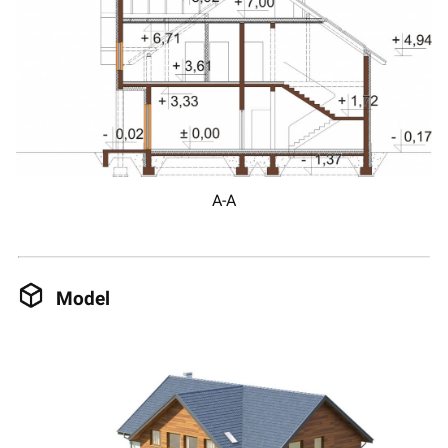
A-A
Model