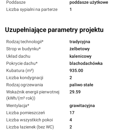
Poddasze
poddasze użytkowe
Liczba sypialni na parterze
1
Uzupełniające parametry projektu
Rodzaj technologii*
tradycyjna
Strop w budynku*
żelbetowy
Układ dachu
kalenicowy
Pokrycie dachu*
blachodachówka
Kubatura (m³)
935.00
Liczba kondygnacji
2
Rodzaj ogrzewania
paliwo stałe
Wskaźnik energii pierwotnej
29.59
(kWh/(m²·rok))
Wentylacja*
grawitacyjna
Liczba pomieszczeń
17
Liczba wszystkich pokoi
4
Liczba łazienek (bez WC)
2