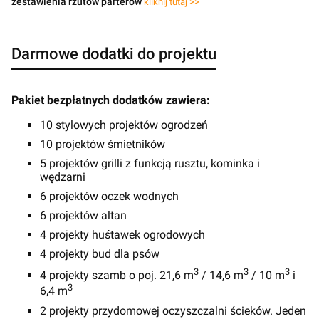
zestawienia rzutów parterów
kliknij tutaj >>
Darmowe dodatki do projektu
Pakiet bezpłatnych dodatków zawiera:
10 stylowych projektów ogrodzeń
10 projektów śmietników
5 projektów grilli z funkcją rusztu, kominka i
wędzarni
6 projektów oczek wodnych
6 projektów altan
4 projekty huśtawek ogrodowych
4 projekty bud dla psów
3
3
3
4 projekty szamb o poj. 21,6 m
/ 14,6 m
/ 10 m
i
3
6,4 m
2 projekty przydomowej oczyszczalni ścieków. Jeden