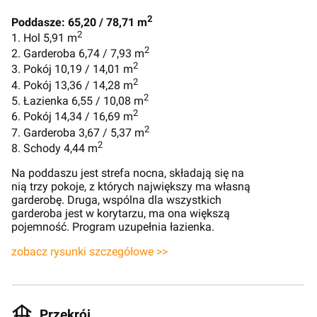
2
Poddasze: 65,20 / 78,71 m
2
1. Hol 5,91 m
2
2. Garderoba 6,74 / 7,93 m
2
3. Pokój 10,19 / 14,01 m
2
4. Pokój 13,36 / 14,28 m
2
5. Łazienka 6,55 / 10,08 m
2
6. Pokój 14,34 / 16,69 m
2
7. Garderoba 3,67 / 5,37 m
2
8. Schody 4,44 m
Na poddaszu jest strefa nocna, składają się na
nią trzy pokoje, z których największy ma własną
garderobę. Druga, wspólna dla wszystkich
garderoba jest w korytarzu, ma ona większą
pojemność. Program uzupełnia łazienka.
zobacz rysunki szczegółowe >>
Przekrój