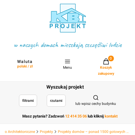
w naszych domach mieszkają szczęśliwi ludzie
Projekty w koszyku
Waluta
polski / zł
Menu
Koszyk
zakupowy
Wyszukaj projekt
Otwórz wyszukiwark
filtrami
rzutami
lub wpisz cechy budynku
Masz pytania? Zadzwoń
12 414 35 06
lub kliknij
kontakt
Biuro Architektoniczne
Projekty
Projekty domów – ponad 1500 gotowych projektów