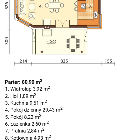
2
Parter: 80,90 m
2
1. Wiatrołap 3,92 m
2
2. Hol 1,89 m
2
3. Kuchnia 9,61 m
2
4. Pokój dzienny 29,43 m
2
5. Pokój 8,22 m
2
6. Łazienka 2,60 m
2
7. Pralnia 2,84 m
2
8. Kotłownia 4,93 m