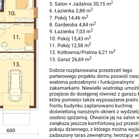
2
5. Salon + Jadalnia 30,15 m
2
6. Łazienka 2,88 m
2
7. Pokój 14,46 m
2
8. Garderoba 4,84 m
2
9. Łazienka 7,03 m
2
10. Pokój 15,43 m
2
11. Pokój 12,58 m
2
12. Kotłownia/Pralnia 6,21 m
2
13. Garaż 26,69 m
Dobrze rozplanowana przestrzeń tego
parterowego projektu domu pozwoli ciesz
wieloma potrzebnymi i funkcjonalnymi
zakamarkami. Niewielki wiatrołap umożl
przejście do dostępnej również z garażu 
która pomieści także wyposażenie pralni
frontu budynku zaplanowano kuchnię
doświetloną narożnym oknem z wydziel
osobno spiżarnią. Otwarcie jej na salon 
zwiększa jeszcze komfortową już przest
pokoju dziennego, z którego można wyjś
zadaszony taras zewnętrzny, tworzący 