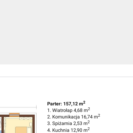
2
Parter: 157,12 m
2
1. Wiatrołap 4,68 m
2
2. Komunikacja 16,74 m
2
3. Spiżarnia 2,53 m
2
4. Kuchnia 12,90 m