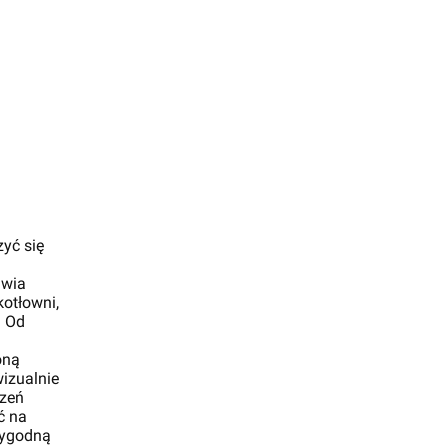
yć się
iwia
kotłowni,
. Od
oną
wizualnie
rzeń
ć na
wygodną