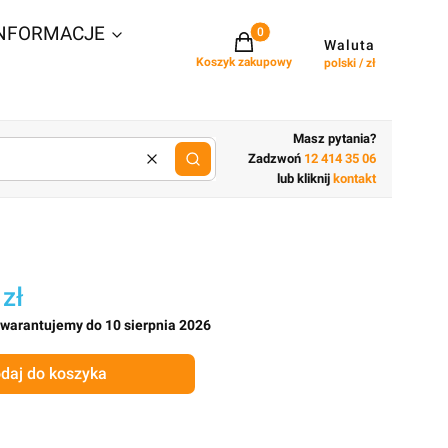
NFORMACJE
Projekty w koszyku: 0. Zobacz szcz
Waluta
Koszyk zakupowy
polski / zł
Masz pytania?
Zadzwoń
12 414 35 06
Wyczyść
lub wpisz cechy budynku
lub kliknij
kontakt
 zł
gwarantujemy do 10 sierpnia 2026
daj do koszyka