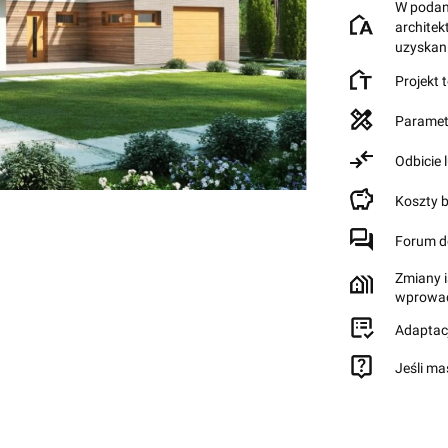
W podane
archite
uzyskan
Projekt 
Paramet
Odbicie 
Koszty 
Forum d
Zmiany i
wprowad
Adaptac
Jeśli ma