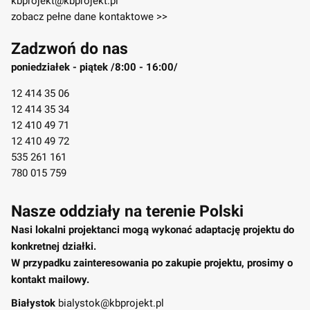
kbprojekt@kbprojekt.pl
zobacz pełne dane kontaktowe >>
Zadzwoń do nas
poniedziałek - piątek /8:00 - 16:00/
12 414 35 06
12 414 35 34
12 410 49 71
12 410 49 72
535 261 161
780 015 759
Nasze oddziały na terenie Polski
Nasi lokalni projektanci mogą wykonać adaptację projektu do
konkretnej działki.
W przypadku zainteresowania po zakupie projektu, prosimy o
kontakt mailowy.
Białystok
bialystok@kbprojekt.pl