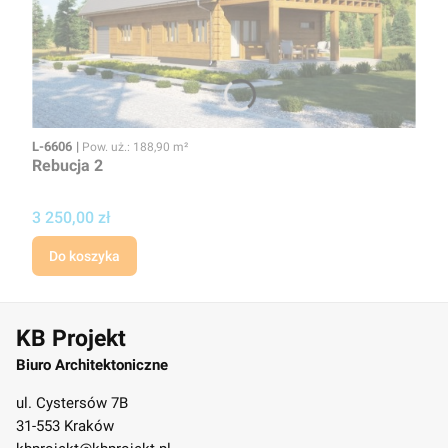
Kod
Powierzchnia użytkowa
L-6606
Pow. uż.: 188,90 m²
Rebucja 2
Cena
3 250,00 zł
Do koszyka
KB Projekt
Biuro Architektoniczne
ul. Cystersów 7B
31-553 Kraków