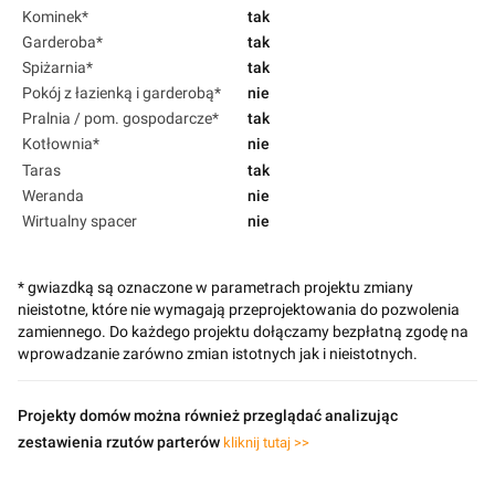
Kominek*
tak
Garderoba*
tak
Spiżarnia*
tak
Pokój z łazienką i garderobą*
nie
Pralnia / pom. gospodarcze*
tak
Kotłownia*
nie
Taras
tak
Weranda
nie
Wirtualny spacer
nie
* gwiazdką są oznaczone w parametrach projektu zmiany
nieistotne, które nie wymagają przeprojektowania do pozwolenia
zamiennego. Do każdego projektu dołączamy bezpłatną zgodę na
wprowadzanie zarówno zmian istotnych jak i nieistotnych.
Projekty domów można również przeglądać analizując
zestawienia rzutów parterów
kliknij tutaj >>