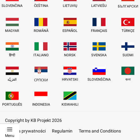
SLOVENČINA
ČEŠTINA
LIETUVIŲ
LATVIEŠU
БЪЛГАРСКИ
MAGYAR
ROMÂNĂ
ESPAÑOL
FRANÇAIS
TÜRKÇE
हिन्दी
ITALIANO
NORSK
SVENSKA
SUOMI
العَرَبِيَّة
HRVATSKI
SLOVENŠČINA
বাংলা
СРПСКИ
PORTUGUÊS
INDONESIA
KISWAHILI
Copyright by KB Projekt 2026
Polityka prywatności
Regulamin
Terms and Conditions
Menu