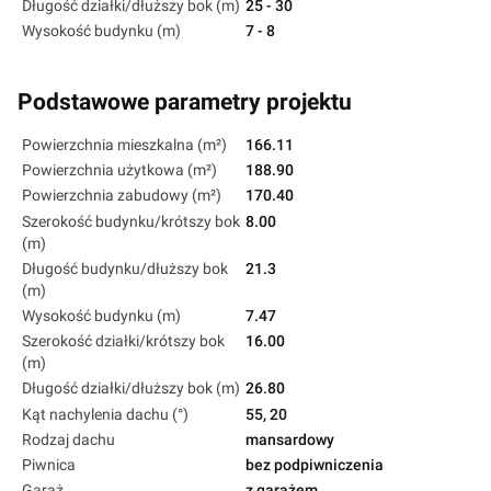
Długość działki/dłuższy bok (m)
25 - 30
Wysokość budynku (m)
7 - 8
Podstawowe parametry projektu
Powierzchnia mieszkalna (m²)
166.11
Powierzchnia użytkowa (m²)
188.90
Powierzchnia zabudowy (m²)
170.40
Szerokość budynku/krótszy bok
8.00
(m)
Długość budynku/dłuższy bok
21.3
(m)
Wysokość budynku (m)
7.47
Szerokość działki/krótszy bok
16.00
(m)
Długość działki/dłuższy bok (m)
26.80
Kąt nachylenia dachu (°)
55, 20
Rodzaj dachu
mansardowy
Piwnica
bez podpiwniczenia
Garaż
z garażem