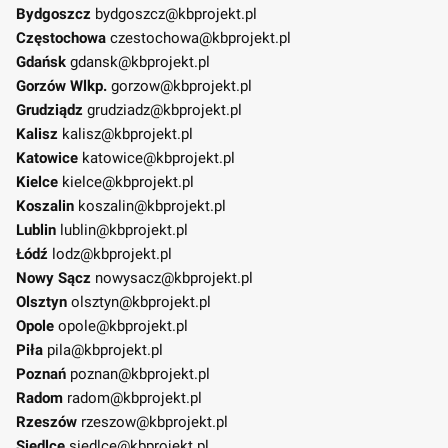
Bydgoszcz
bydgoszcz@kbprojekt.pl
Częstochowa
czestochowa@kbprojekt.pl
Gdańsk
gdansk@kbprojekt.pl
Gorzów Wlkp.
gorzow@kbprojekt.pl
Grudziądz
grudziadz@kbprojekt.pl
Kalisz
kalisz@kbprojekt.pl
Katowice
katowice@kbprojekt.pl
Kielce
kielce@kbprojekt.pl
Koszalin
koszalin@kbprojekt.pl
Lublin
lublin@kbprojekt.pl
Łódź
lodz@kbprojekt.pl
Nowy Sącz
nowysacz@kbprojekt.pl
Olsztyn
olsztyn@kbprojekt.pl
Opole
opole@kbprojekt.pl
Piła
pila@kbprojekt.pl
Poznań
poznan@kbprojekt.pl
Radom
radom@kbprojekt.pl
Rzeszów
rzeszow@kbprojekt.pl
Siedlce
siedlce@kbprojekt.pl