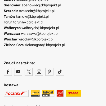
Sosnowiec
sosnowiec@kbprojekt.pl
Szczecin
szczecin@kbprojekt.pl
Tarnów
tarnow@kbprojekt.pl
Toruń
torun@kbprojekt.pl
Wałbrzych
walbrzych@kbprojekt.pl
Warszawa
warszawa@kbprojekt.pl
Wrocław
wroclaw@kbprojekt.pl
Zielona Góra
zielonagora@kbprojekt.pl
Znajdź nas też na:
Dostawa: