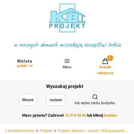
w naszych domach mieszkają szczęśliwi ludzie
Projekty w koszyku
Waluta
polski / zł
Menu
Koszyk
zakupowy
Wyszukaj projekt
Otwórz wyszukiwark
filtrami
rzutami
lub wpisz cechy budynku
Masz pytania? Zadzwoń
12 414 35 06
lub kliknij
kontakt
Biuro Architektoniczne
Projekty
Projekty domów – ponad 1500 gotowych projektów