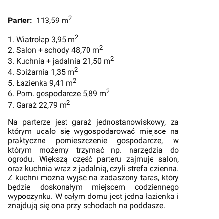
2
Parter:
113,59 m
2
1. Wiatrołap 3,95 m
2
2. Salon + schody 48,70 m
2
3. Kuchnia + jadalnia 21,50 m
2
4. Spiżarnia 1,35 m
2
5. Łazienka 9,41 m
2
6. Pom. gospodarcze 5,89 m
2
7. Garaż 22,79 m
Na parterze jest garaż jednostanowiskowy, za
którym udało się wygospodarować miejsce na
praktyczne pomieszczenie gospodarcze, w
którym możemy trzymać np. narzędzia do
ogrodu. Większą część parteru zajmuje salon,
oraz kuchnia wraz z jadalnią, czyli strefa dzienna.
Z kuchni można wyjść na zadaszony taras, który
będzie doskonałym miejscem codziennego
wypoczynku. W całym domu jest jedna łazienka i
znajdują się ona przy schodach na poddasze.