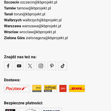
Szczecin
szczecin@kbprojekt.pl
Tarnów
tarnow@kbprojekt.pl
Toruń
torun@kbprojekt.pl
Wałbrzych
walbrzych@kbprojekt.pl
Warszawa
warszawa@kbprojekt.pl
Wrocław
wroclaw@kbprojekt.pl
Zielona Góra
zielonagora@kbprojekt.pl
Znajdź nas też na:
Dostawa:
Bezpieczne płatności: