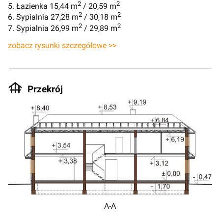
2
2
5. Łazienka 15,44 m
/ 20,59 m
2
2
6. Sypialnia 27,28 m
/ 30,18 m
2
2
7. Sypialnia 26,99 m
/ 29,89 m
zobacz rysunki szczegółowe >>
Przekrój
A-A