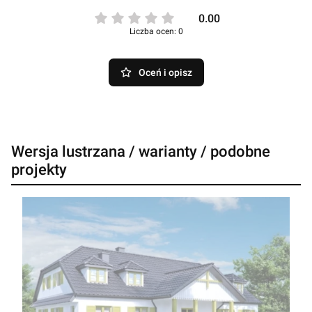
0.00
Liczba ocen: 0
Oceń i opisz
Wersja lustrzana / warianty / podobne
projekty