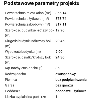
Podstawowe parametry projektu
Powierzchnia mieszkalna (m²)
365.14
Powierzchnia użytkowa (m²)
373.74
Powierzchnia zabudowy (m²)
317.11
Szerokość budynku/krótszy bok
19.90
(m)
Długość budynku/dłuższy bok
20.46
(m)
Wysokość budynku (m)
9.00
Szerokość działki/krótszy bok
24.30
(m)
Kąt nachylenia dachu (°)
36
Rodzaj dachu
dwuspadowy
Piwnica
bez podpiwniczenia
Garaż
bez garażu
Poddasze
poddasze użytkowe
Liczba sypialni na parterze
1