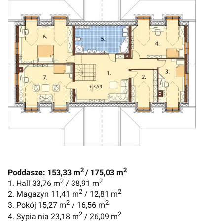
2
2
Poddasze: 153,33 m
/ 175,03 m
2
2
1. Hall 33,76 m
/ 38,91 m
2
2
2. Magazyn 11,41 m
/ 12,81 m
2
2
3. Pokój 15,27 m
/ 16,56 m
2
2
4. Sypialnia 23,18 m
/ 26,09 m