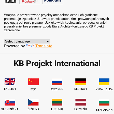
Wszystkie prezentowane projekty architektoniczne i ich graficzne
prezentacje, zgodnie z Ustawą o prawie autorskim i prawach pokrewnych
podlegają ochronie prawnej. Jakiekolwiek kopiowanie, opracowywanie i
przerabianie, bez pisemnej zgody Biura Architektonicznego KB Projekt
zabronione.
Powered by
Translate
KB Projekt International
ENGLISH
DEUTSCH
中文
РУССКИЙ
УКРАЇНСЬКА
SLOVENČINA
ČEŠTINA
LIETUVIŲ
LATVIEŠU
БЪЛГАРСКИ