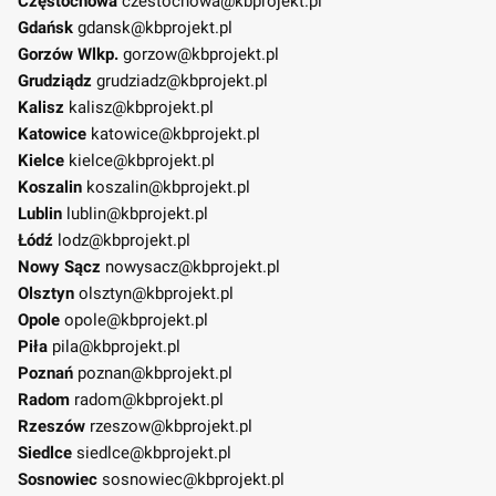
Częstochowa
czestochowa@kbprojekt.pl
Gdańsk
gdansk@kbprojekt.pl
Gorzów Wlkp.
gorzow@kbprojekt.pl
Grudziądz
grudziadz@kbprojekt.pl
Kalisz
kalisz@kbprojekt.pl
Katowice
katowice@kbprojekt.pl
Kielce
kielce@kbprojekt.pl
Koszalin
koszalin@kbprojekt.pl
Lublin
lublin@kbprojekt.pl
Łódź
lodz@kbprojekt.pl
Nowy Sącz
nowysacz@kbprojekt.pl
Olsztyn
olsztyn@kbprojekt.pl
Opole
opole@kbprojekt.pl
Piła
pila@kbprojekt.pl
Poznań
poznan@kbprojekt.pl
Radom
radom@kbprojekt.pl
Rzeszów
rzeszow@kbprojekt.pl
Siedlce
siedlce@kbprojekt.pl
Sosnowiec
sosnowiec@kbprojekt.pl