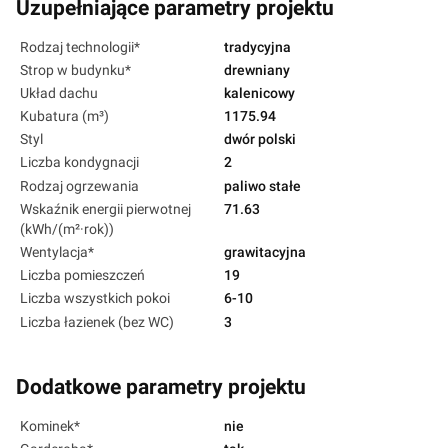
Uzupełniające parametry projektu
Rodzaj technologii*
tradycyjna
Strop w budynku*
drewniany
Układ dachu
kalenicowy
Kubatura (m³)
1175.94
Styl
dwór polski
Liczba kondygnacji
2
Rodzaj ogrzewania
paliwo stałe
Wskaźnik energii pierwotnej
71.63
(kWh/(m²·rok))
Wentylacja*
grawitacyjna
Liczba pomieszczeń
19
Liczba wszystkich pokoi
6-10
Liczba łazienek (bez WC)
3
Dodatkowe parametry projektu
Kominek*
nie