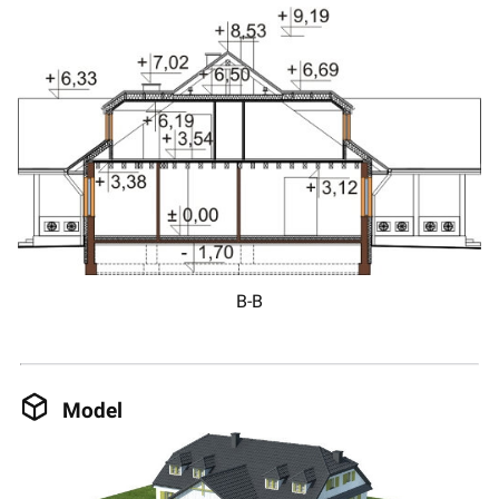
B-B
Model