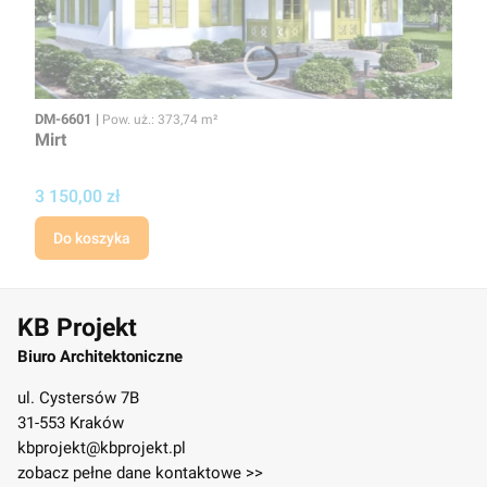
Kod
Powierzchnia użytkowa
DM-6601
Pow. uż.: 373,74 m²
Mirt
Cena projektu
3 150,00 zł
Do koszyka
KB Projekt
Biuro Architektoniczne
ul. Cystersów 7B
31-553 Kraków
kbprojekt@kbprojekt.pl
zobacz pełne dane kontaktowe >>