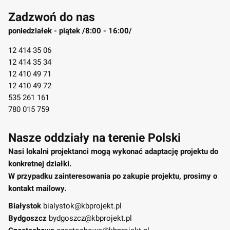
Zadzwoń do nas
poniedziałek - piątek /8:00 - 16:00/
12 414 35 06
12 414 35 34
12 410 49 71
12 410 49 72
535 261 161
780 015 759
Nasze oddziały na terenie Polski
Nasi lokalni projektanci mogą wykonać adaptację projektu do
konkretnej działki.
W przypadku zainteresowania po zakupie projektu, prosimy o
kontakt mailowy.
Białystok
bialystok@kbprojekt.pl
Bydgoszcz
bydgoszcz@kbprojekt.pl