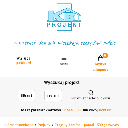
w naszych domach mieszkają szczęśliwi ludzie
Projekty w koszyku
Waluta
polski / zł
Menu
Koszyk
zakupowy
Wyszukaj projekt
Otwórz wyszukiwark
filtrami
rzutami
lub wpisz cechy budynku
Masz pytania? Zadzwoń
12 414 35 06
lub kliknij
kontakt
Biuro Architektoniczne
Projekty
Projekty domów – ponad 1500 gotowych projektów