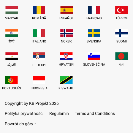
MAGYAR
ROMÂNĂ
ESPAÑOL
FRANÇAIS
TÜRKÇE
हिन्दी
ITALIANO
NORSK
SVENSKA
SUOMI
العَرَبِيَّة
HRVATSKI
SLOVENŠČINA
বাংলা
СРПСКИ
PORTUGUÊS
INDONESIA
KISWAHILI
Copyright by KB Projekt 2026
Polityka prywatności
Regulamin
Terms and Conditions
Powrót do góry ↑