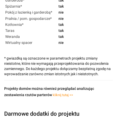
Garderoba*
tak
Spiżarnia*
tak
Pokój z łazienką i garderobą*
nie
Pralnia / pom. gospodarcze*
nie
Kotłownia*
tak
Taras
tak
Weranda
tak
Wirtualny spacer
nie
* gwiazdką są oznaczone w parametrach projektu zmiany
nieistotne, które nie wymagają przeprojektowania do pozwolenia
zamiennego. Do każdego projektu dołączamy bezpłatną zgodę na
wprowadzanie zarówno zmian istotnych jak i nieistotnych.
Projekty domów można również przeglądać analizując
zestawienia rzutów parterów
kliknij tutaj >>
Darmowe dodatki do projektu