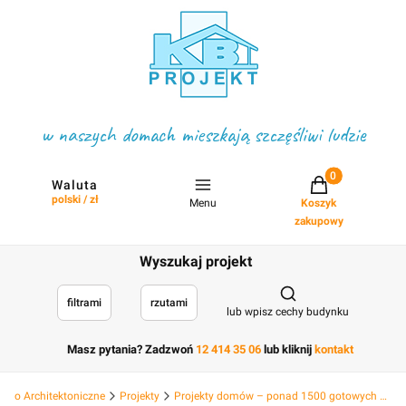
w naszych domach mieszkają szczęśliwi ludzie
Projekty w koszyku
Waluta
polski / zł
Menu
Koszyk
zakupowy
Wyszukaj projekt
Otwórz wyszukiwark
filtrami
rzutami
lub wpisz cechy budynku
Masz pytania? Zadzwoń
12 414 35 06
lub kliknij
kontakt
Biuro Architektoniczne
Projekty
Projekty domów – ponad 1500 gotowych projektów