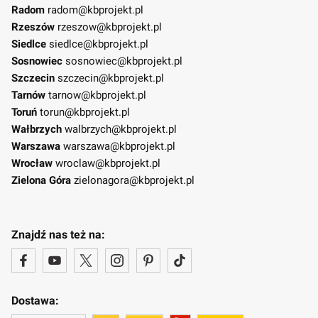
Radom
radom@kbprojekt.pl
Rzeszów
rzeszow@kbprojekt.pl
Siedlce
siedlce@kbprojekt.pl
Sosnowiec
sosnowiec@kbprojekt.pl
Szczecin
szczecin@kbprojekt.pl
Tarnów
tarnow@kbprojekt.pl
Toruń
torun@kbprojekt.pl
Wałbrzych
walbrzych@kbprojekt.pl
Warszawa
warszawa@kbprojekt.pl
Wrocław
wroclaw@kbprojekt.pl
Zielona Góra
zielonagora@kbprojekt.pl
Znajdź nas też na:
Dostawa: