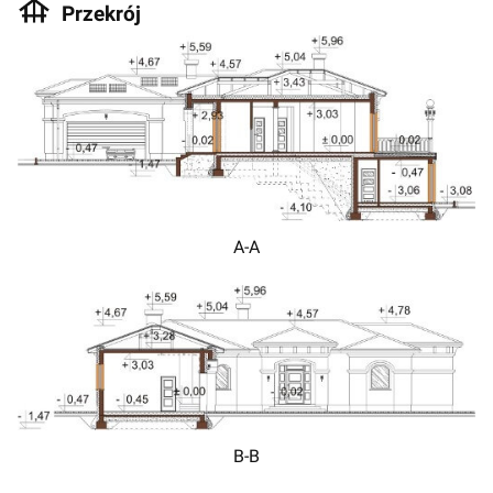
Przekrój
A-A
B-B