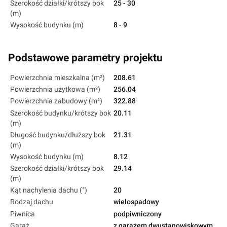
Szerokość działki/krótszy bok
25 - 30
(m)
Wysokość budynku (m)
8 - 9
Podstawowe parametry projektu
Powierzchnia mieszkalna (m²)
208.61
Powierzchnia użytkowa (m²)
256.04
Powierzchnia zabudowy (m²)
322.88
Szerokość budynku/krótszy bok
20.11
(m)
Długość budynku/dłuższy bok
21.31
(m)
Wysokość budynku (m)
8.12
Szerokość działki/krótszy bok
29.14
(m)
Kąt nachylenia dachu (°)
20
Rodzaj dachu
wielospadowy
Piwnica
podpiwniczony
Garaż
z garażem dwustanowiskowym