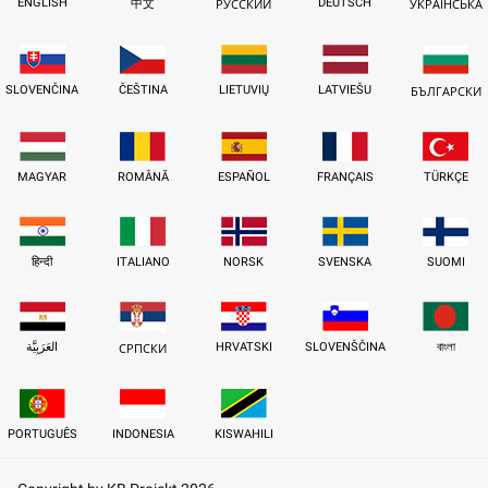
ENGLISH
DEUTSCH
中文
РУССКИЙ
УКРАЇНСЬКА
SLOVENČINA
ČEŠTINA
LIETUVIŲ
LATVIEŠU
БЪЛГАРСКИ
MAGYAR
ROMÂNĂ
ESPAÑOL
FRANÇAIS
TÜRKÇE
हिन्दी
ITALIANO
NORSK
SVENSKA
SUOMI
العَرَبِيَّة
HRVATSKI
SLOVENŠČINA
বাংলা
СРПСКИ
PORTUGUÊS
INDONESIA
KISWAHILI