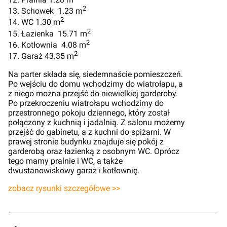
2
13. Schowek 1.23 m
2
14. WC 1.30 m
2
15. Łazienka 15.71 m
2
16. Kotłownia 4.08 m
2
17. Garaż 43.35 m
Na parter składa się, siedemnaście pomieszczeń.
Po wejściu do domu wchodzimy do wiatrołapu, a
z niego można przejść do niewielkiej garderoby.
Po przekroczeniu wiatrołapu wchodzimy do
przestronnego pokoju dziennego, który został
połączony z kuchnią i jadalnią. Z salonu możemy
przejść do gabinetu, a z kuchni do spiżarni. W
prawej stronie budynku znajduje się pokój z
garderobą oraz łazienką z osobnym WC. Oprócz
tego mamy pralnie i WC, a także
dwustanowiskowy garaż i kotłownię.
zobacz rysunki szczegółowe >>