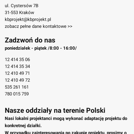
ul. Cystersów 7B
31-553 Kraków
kbprojekt@kbprojekt.pl
zobacz pełne dane kontaktowe >>
Zadzwoń do nas
poniedziałek - piątek /8:00 - 16:00/
12 414 35 06
12 414 35 34
12 410 49 71
12 410 49 72
535 261 161
780 015 759
Nasze oddziały na terenie Polski
Nasi lokalni projektanci mogą wykonać adaptację projektu do
konkretnej działki.
W przypadku zainteresowania po zakupie projektu, prosimy o