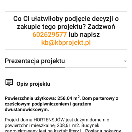
Co Ci ułatwiłoby podjęcie decyzji o
zakupie tego projektu? Zadzwoń
602629577
lub napisz
kb@kbprojekt.pl
Prezentacja projektu
Opis projektu
2
Powierzchnia użytkowa: 256.04 m
. Dom parterowy z
częściowym podpiwniczeniem i garażem
dwustanowiskowym.
Projekt domu HORTENSJÓW jest dużym domem o
powierzchni mieszkalnej 208,61 m2. Budynek
zaprojektowany jest na kształt litery L. Posiada pokaźny