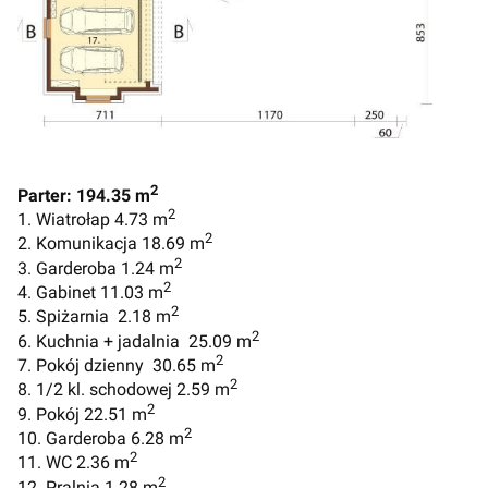
2
Parter: 194.35 m
2
1. Wiatrołap 4.73 m
2
2. Komunikacja 18.69 m
2
3. Garderoba 1.24 m
2
4. Gabinet 11.03 m
2
5. Spiżarnia 2.18 m
2
6. Kuchnia + jadalnia 25.09 m
2
7. Pokój dzienny 30.65 m
2
8. 1/2 kl. schodowej 2.59 m
2
9. Pokój 22.51 m
2
10. Garderoba 6.28 m
2
11. WC 2.36 m
2
12. Pralnia 1.28 m