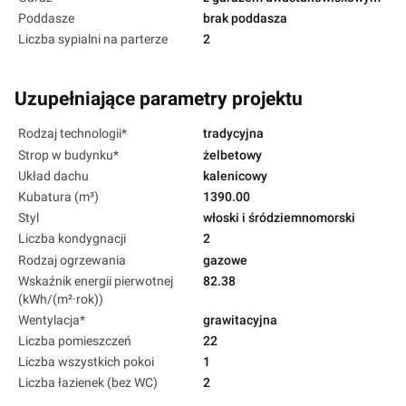
Poddasze
brak poddasza
Liczba sypialni na parterze
2
Uzupełniające parametry projektu
Rodzaj technologii*
tradycyjna
Strop w budynku*
żelbetowy
Układ dachu
kalenicowy
Kubatura (m³)
1390.00
Styl
włoski i śródziemnomorski
Liczba kondygnacji
2
Rodzaj ogrzewania
gazowe
Wskaźnik energii pierwotnej
82.38
(kWh/(m²·rok))
Wentylacja*
grawitacyjna
Liczba pomieszczeń
22
Liczba wszystkich pokoi
1
Liczba łazienek (bez WC)
2