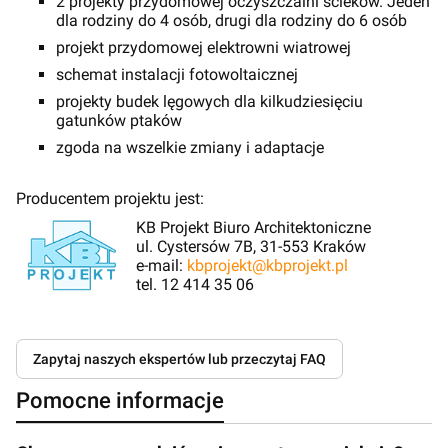
2 projekty przydomowej oczyszczalni ścieków. Jeden
dla rodziny do 4 osób, drugi dla rodziny do 6 osób
projekt przydomowej elektrowni wiatrowej
schemat instalacji fotowoltaicznej
projekty budek lęgowych dla kilkudziesięciu
gatunków ptaków
zgoda na wszelkie zmiany i adaptacje
Producentem projektu jest:
KB Projekt Biuro Architektoniczne
ul. Cystersów 7B, 31-553 Kraków
e-mail:
kbprojekt@kbprojekt.pl
tel. 12 414 35 06
Zapytaj naszych ekspertów lub przeczytaj FAQ
Pomocne informacje