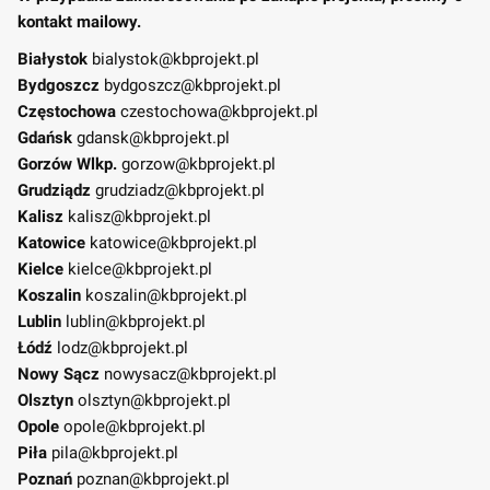
kontakt mailowy.
Białystok
bialystok@kbprojekt.pl
Bydgoszcz
bydgoszcz@kbprojekt.pl
Częstochowa
czestochowa@kbprojekt.pl
Gdańsk
gdansk@kbprojekt.pl
Gorzów Wlkp.
gorzow@kbprojekt.pl
Grudziądz
grudziadz@kbprojekt.pl
Kalisz
kalisz@kbprojekt.pl
Katowice
katowice@kbprojekt.pl
Kielce
kielce@kbprojekt.pl
Koszalin
koszalin@kbprojekt.pl
Lublin
lublin@kbprojekt.pl
Łódź
lodz@kbprojekt.pl
Nowy Sącz
nowysacz@kbprojekt.pl
Olsztyn
olsztyn@kbprojekt.pl
Opole
opole@kbprojekt.pl
Piła
pila@kbprojekt.pl
Poznań
poznan@kbprojekt.pl