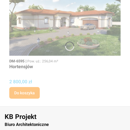
Kod
Powierzchnia użytkowa
DM-6595
Pow. uż.: 256,04 m²
Hortensjów
Cena projektu
2 800,00 zł
Do koszyka
KB Projekt
Biuro Architektoniczne