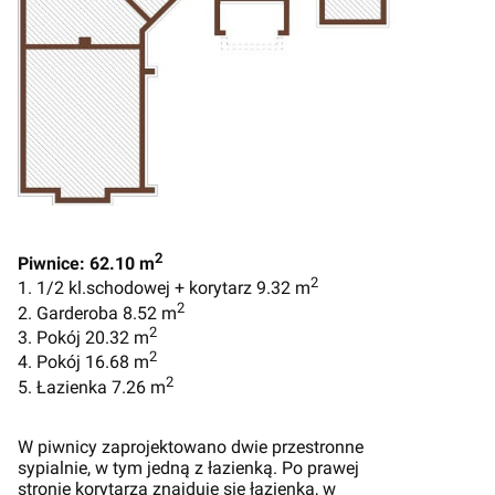
2
Piwnice: 62.10 m
2
1. 1/2 kl.schodowej + korytarz 9.32 m
2
2. Garderoba 8.52 m
2
3. Pokój 20.32 m
2
4. Pokój 16.68 m
2
5. Łazienka 7.26 m
W piwnicy zaprojektowano dwie przestronne
sypialnie, w tym jedną z łazienką. Po prawej
stronie korytarza znajduje się łazienka, w