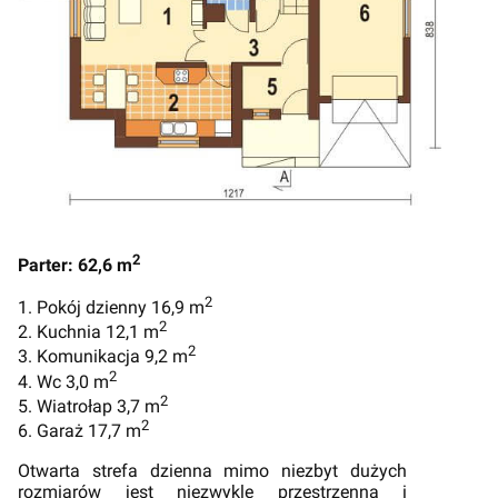
2
Parter: 62,6 m
2
1. Pokój dzienny 16,9 m
2
2. Kuchnia 12,1 m
2
3. Komunikacja 9,2 m
2
4. Wc 3,0 m
2
5. Wiatrołap 3,7 m
2
6. Garaż 17,7 m
Otwarta strefa dzienna mimo niezbyt dużych
rozmiarów jest niezwykle przestrzenna i