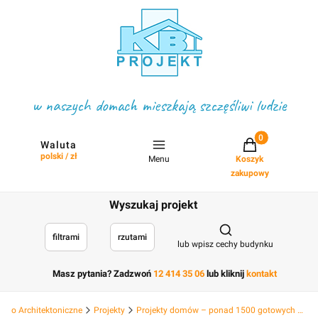
w naszych domach mieszkają szczęśliwi ludzie
Projekty w koszyku
Waluta
polski / zł
Menu
Koszyk
zakupowy
Wyszukaj projekt
Otwórz wyszukiwark
filtrami
rzutami
lub wpisz cechy budynku
Masz pytania? Zadzwoń
12 414 35 06
lub kliknij
kontakt
Biuro Architektoniczne
Projekty
Projekty domów – ponad 1500 gotowych projektów