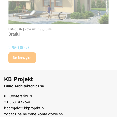
Kod
Powierzchnia użytkowa
DM-6576
Pow. uż.: 133,20 m²
Bratki
Cena
2 950,00 zł
Do koszyka
KB Projekt
Biuro Architektoniczne
ul. Cystersów 7B
31-553 Kraków
kbprojekt@kbprojekt.pl
zobacz pełne dane kontaktowe >>