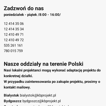
Zadzwoń do nas
poniedziałek - piątek /8:00 - 16:00/
12 414 35 06
12 414 35 34
12 410 49 71
12 410 49 72
535 261 161
780 015 759
Nasze oddziały na terenie Polski
Nasi lokalni projektanci mogą wykonać adaptację projektu do
konkretnej działki.
W przypadku zainteresowania po zakupie projektu, prosimy o
kontakt mailowy.
Białystok
bialystok@kbprojekt.pl
Bydgoszcz
bydgoszcz@kbprojekt.pl