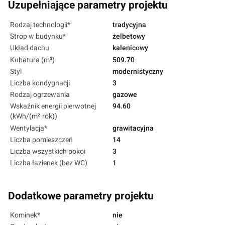
Uzupełniające parametry projektu
Rodzaj technologii*
tradycyjna
Strop w budynku*
żelbetowy
Układ dachu
kalenicowy
Kubatura (m³)
509.70
Styl
modernistyczny
Liczba kondygnacji
3
Rodzaj ogrzewania
gazowe
Wskaźnik energii pierwotnej
94.60
(kWh/(m²·rok))
Wentylacja*
grawitacyjna
Liczba pomieszczeń
14
Liczba wszystkich pokoi
3
Liczba łazienek (bez WC)
1
Dodatkowe parametry projektu
Kominek*
nie