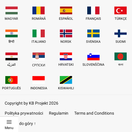
MAGYAR
ROMÂNĂ
ESPAÑOL
FRANÇAIS
TÜRKÇE
हिन्दी
ITALIANO
NORSK
SVENSKA
SUOMI
العَرَبِيَّة
HRVATSKI
SLOVENŠČINA
বাংলা
СРПСКИ
PORTUGUÊS
INDONESIA
KISWAHILI
Copyright by KB Projekt 2026
Polityka prywatności
Regulamin
Terms and Conditions
Powrót do góry ↑
Menu