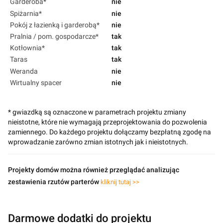
Garderoba*
nie
Spiżarnia*
nie
Pokój z łazienką i garderobą*
nie
Pralnia / pom. gospodarcze*
tak
Kotłownia*
tak
Taras
tak
Weranda
nie
Wirtualny spacer
nie
* gwiazdką są oznaczone w parametrach projektu zmiany
nieistotne, które nie wymagają przeprojektowania do pozwolenia
zamiennego. Do każdego projektu dołączamy bezpłatną zgodę na
wprowadzanie zarówno zmian istotnych jak i nieistotnych.
Projekty domów można również przeglądać analizując
zestawienia rzutów parterów
kliknij tutaj >>
Darmowe dodatki do projektu