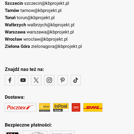
Szczecin
szczecin@kbprojekt.pl
Tarnów
tarnow@kbprojekt.pl
Toruń
torun@kbprojekt.pl
Wałbrzych
walbrzych@kbprojekt.pl
Warszawa
warszawa@kbprojekt.pl
Wrocław
wroclaw@kbprojekt.pl
Zielona Góra
zielonagora@kbprojekt.pl
Znajdź nas też na:
Dostawa:
Bezpieczne płatności: