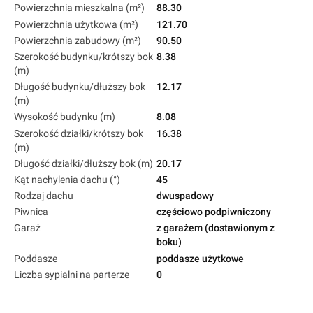
Powierzchnia mieszkalna (m²)
88.30
Powierzchnia użytkowa (m²)
121.70
Powierzchnia zabudowy (m²)
90.50
Szerokość budynku/krótszy bok
8.38
(m)
Długość budynku/dłuższy bok
12.17
(m)
Wysokość budynku (m)
8.08
Szerokość działki/krótszy bok
16.38
(m)
Długość działki/dłuższy bok (m)
20.17
Kąt nachylenia dachu (°)
45
Rodzaj dachu
dwuspadowy
Piwnica
częściowo podpiwniczony
Garaż
z garażem (dostawionym z
boku)
Poddasze
poddasze użytkowe
Liczba sypialni na parterze
0