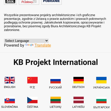
Wszystkie prezentowane projekty architektoniczne i ich graficzne
prezentacje, zgodnie z Ustawą o prawie autorskim i prawach pokrewnych
podlegają ochronie prawnej. Jakiekolwiek kopiowanie, opracowywanie i
przerabianie, bez pisemnej zgody Biura Architektonicznego KB Projekt
zabronione.
Powered by
Translate
KB Projekt International
ENGLISH
DEUTSCH
中文
РУССКИЙ
УКРАЇНСЬКА
SLOVENČINA
ČEŠTINA
LIETUVIŲ
LATVIEŠU
БЪЛГАРСКИ