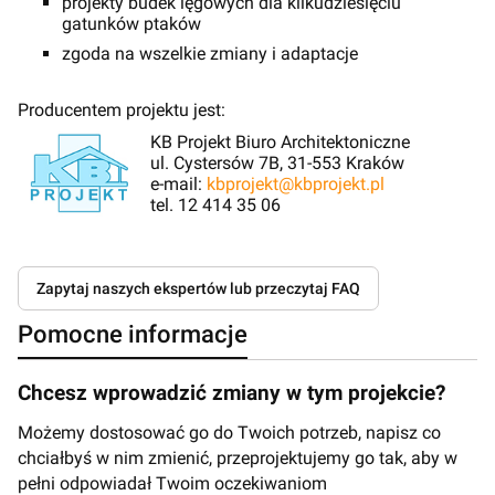
projekty budek lęgowych dla kilkudziesięciu
gatunków ptaków
zgoda na wszelkie zmiany i adaptacje
Producentem projektu jest:
KB Projekt Biuro Architektoniczne
ul. Cystersów 7B, 31-553 Kraków
e-mail:
kbprojekt@kbprojekt.pl
tel. 12 414 35 06
Zapytaj naszych ekspertów lub przeczytaj FAQ
Pomocne informacje
Chcesz wprowadzić zmiany w tym projekcie?
Możemy dostosować go do Twoich potrzeb, napisz co
chciałbyś w nim zmienić, przeprojektujemy go tak, aby w
pełni odpowiadał Twoim oczekiwaniom