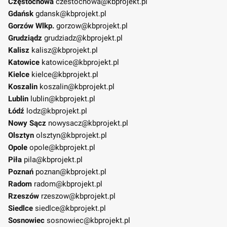
Częstochowa
czestochowa@kbprojekt.pl
Gdańsk
gdansk@kbprojekt.pl
Gorzów Wlkp.
gorzow@kbprojekt.pl
Grudziądz
grudziadz@kbprojekt.pl
Kalisz
kalisz@kbprojekt.pl
Katowice
katowice@kbprojekt.pl
Kielce
kielce@kbprojekt.pl
Koszalin
koszalin@kbprojekt.pl
Lublin
lublin@kbprojekt.pl
Łódź
lodz@kbprojekt.pl
Nowy Sącz
nowysacz@kbprojekt.pl
Olsztyn
olsztyn@kbprojekt.pl
Opole
opole@kbprojekt.pl
Piła
pila@kbprojekt.pl
Poznań
poznan@kbprojekt.pl
Radom
radom@kbprojekt.pl
Rzeszów
rzeszow@kbprojekt.pl
Siedlce
siedlce@kbprojekt.pl
Sosnowiec
sosnowiec@kbprojekt.pl