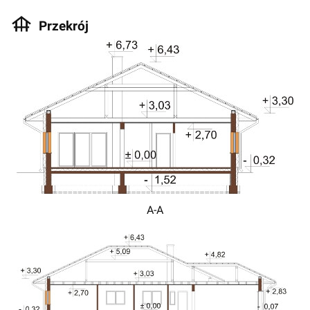
Przekrój
A-A