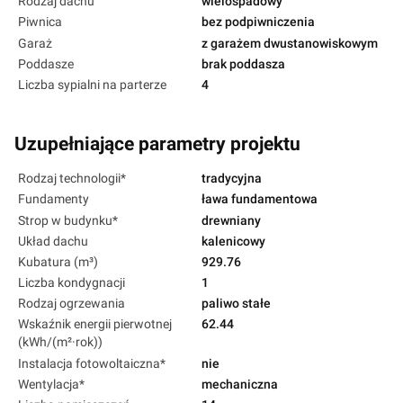
Rodzaj dachu
wielospadowy
Piwnica
bez podpiwniczenia
Garaż
z garażem dwustanowiskowym
Poddasze
brak poddasza
Liczba sypialni na parterze
4
Uzupełniające parametry projektu
Rodzaj technologii*
tradycyjna
Fundamenty
ława fundamentowa
Strop w budynku*
drewniany
Układ dachu
kalenicowy
Kubatura (m³)
929.76
Liczba kondygnacji
1
Rodzaj ogrzewania
paliwo stałe
Wskaźnik energii pierwotnej
62.44
(kWh/(m²·rok))
Instalacja fotowoltaiczna*
nie
Wentylacja*
mechaniczna