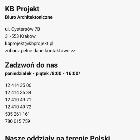
KB Projekt
Biuro Architektoniczne
ul. Cystersów 7B
31-553 Kraków
kbprojekt@kbprojekt.pl
zobacz pełne dane kontaktowe >>
Zadzwoń do nas
poniedziałek - piątek /8:00 - 16:00/
12 414 35 06
12 414 35 34
12 410 49 71
12 410 49 72
535 261 161
780 015 759
Nasze oddziały na terenie Polski