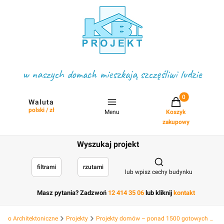
w naszych domach mieszkają szczęśliwi ludzie
Projekty w koszyku
Waluta
polski / zł
Menu
Koszyk
zakupowy
Wyszukaj projekt
Otwórz wyszukiwark
filtrami
rzutami
lub wpisz cechy budynku
Masz pytania? Zadzwoń
12 414 35 06
lub kliknij
kontakt
Biuro Architektoniczne
Projekty
Projekty domów – ponad 1500 gotowych projektów