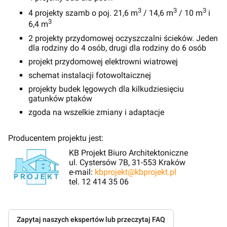
3
3
3
4 projekty szamb o poj. 21,6 m
/ 14,6 m
/ 10 m
i
3
6,4 m
2 projekty przydomowej oczyszczalni ścieków. Jeden
dla rodziny do 4 osób, drugi dla rodziny do 6 osób
projekt przydomowej elektrowni wiatrowej
schemat instalacji fotowoltaicznej
projekty budek lęgowych dla kilkudziesięciu
gatunków ptaków
zgoda na wszelkie zmiany i adaptacje
Producentem projektu jest:
KB Projekt Biuro Architektoniczne
ul. Cystersów 7B, 31-553 Kraków
e-mail:
kbprojekt@kbprojekt.pl
tel. 12 414 35 06
Zapytaj naszych ekspertów lub przeczytaj FAQ