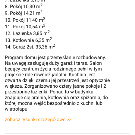
2
8. Pokój 10,30 m
2
9. Pokój 14,21 m
2
10. Pokój 11,40 m
2
11. Pokój 10,54 m
2
12. Łazienka 3,85 m
2
13. Kotłownia 6,35 m
2
14. Garaż 2st. 33,36 m
Program domu jest przemyślanie rozbudowany.
Na uwagę zasługuję duży garaż i taras. Salon
będący centrum życia rodzinnego pełni w tym
projekcie rolę również jadalni. Kuchnia jest
otwarta dzięki czemu jej przestrzeń jest optycznie
większa. Zorganizowano cztery jasne pokoje i 2
przestronne łazienki. Ponad to w budynku
znajduje się pralnia, kotłownia oraz spiżarnia, do
której można wejść bezpośrednio z kuchni lub
wiatrołapu.
zobacz rysunki szczegółowe >>