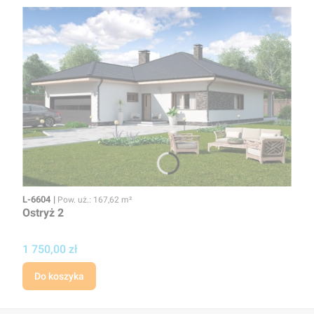
Kod
Powierzchnia użytkowa
L-6604
Pow. uż.: 167,62 m²
Ostryż 2
Cena projektu
1 750,00 zł
Do koszyka