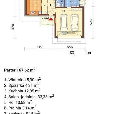
2
Parter 167,62 m
2
1. Wiatrołap 5,90 m
2
2. Spiżarka 4,31 m
2
3. Kuchnia 12,05 m
2
4. Salon+jadalnia 33,38 m
2
5. Hol 13,68 m
2
6. Pralnia 3,14 m
2
7. Łazienka 5,15 m