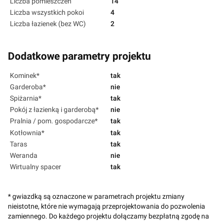
Liczba pomieszczeń
14
Liczba wszystkich pokoi
4
Liczba łazienek (bez WC)
2
Dodatkowe parametry projektu
Kominek*
tak
Garderoba*
nie
Spiżarnia*
tak
Pokój z łazienką i garderobą*
nie
Pralnia / pom. gospodarcze*
tak
Kotłownia*
tak
Taras
tak
Weranda
nie
Wirtualny spacer
tak
* gwiazdką są oznaczone w parametrach projektu zmiany
nieistotne, które nie wymagają przeprojektowania do pozwolenia
zamiennego. Do każdego projektu dołączamy bezpłatną zgodę na