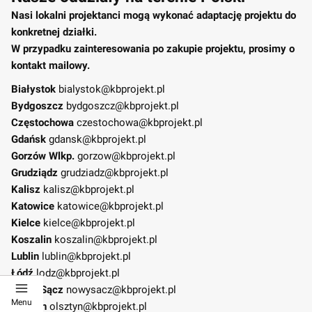
Nasi lokalni projektanci mogą wykonać adaptację projektu do
konkretnej działki.
W przypadku zainteresowania po zakupie projektu, prosimy o
kontakt mailowy.
Białystok
bialystok@kbprojekt.pl
Bydgoszcz
bydgoszcz@kbprojekt.pl
Częstochowa
czestochowa@kbprojekt.pl
Gdańsk
gdansk@kbprojekt.pl
Gorzów Wlkp.
gorzow@kbprojekt.pl
Grudziądz
grudziadz@kbprojekt.pl
Kalisz
kalisz@kbprojekt.pl
Katowice
katowice@kbprojekt.pl
Kielce
kielce@kbprojekt.pl
Koszalin
koszalin@kbprojekt.pl
Lublin
lublin@kbprojekt.pl
Łódź
lodz@kbprojekt.pl
Nowy Sącz
nowysacz@kbprojekt.pl
Menu
Olsztyn
olsztyn@kbprojekt.pl