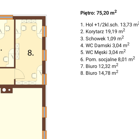
2
Piętro: 75,20 m
1. Hol +1/2kl.sch. 13,73 m
2
2. Korytarz 19,19 m
2
3. Schowek 1,09 m
2
4. WC Damski 3,04 m
2
5. WC Męski 3,04 m
2
6. Pom. socjalne 8,01 m
2
7. Biuro 12,32 m
2
8. Biuro 14,78 m