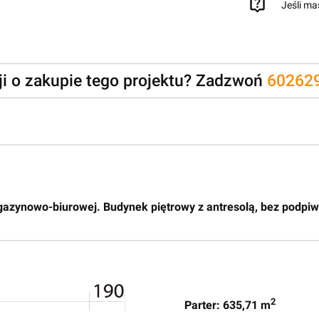
Jeśli ma
zji o zakupie tego projektu? Zadzwoń
60262
agazynowo-biurowej. Budynek piętrowy z antresolą, bez podpiw
2
Parter: 635,71 m