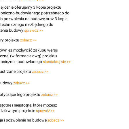
j cenie oferujemy 3 kopie projektu
ktoniczno-budowlanego potrzebnego do
ia pozwolenia na budowę oraz 3 kopie
 technicznego niezbędnego do
enia budowy
sprawdź >>
ry projektu
zobacz >>
 również możliwość zakupu wersji
icznej (w formacie dwg) projektu
ktoniczno - budowlanego
skontaktuj się >>
lustrzane projektu
zobacz >>
budowy
zobacz >>
otyczące tego projektu
zobacz >>
stotne i nieistotne, które możesz
zić w tym projekcie
sprawdź >>
ja i pozwolenie na budowę
zobacz >>