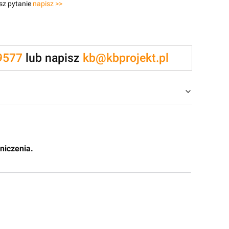
sz pytanie
napisz >>
9577
lub napisz
kb@kbprojekt.pl
niczenia.