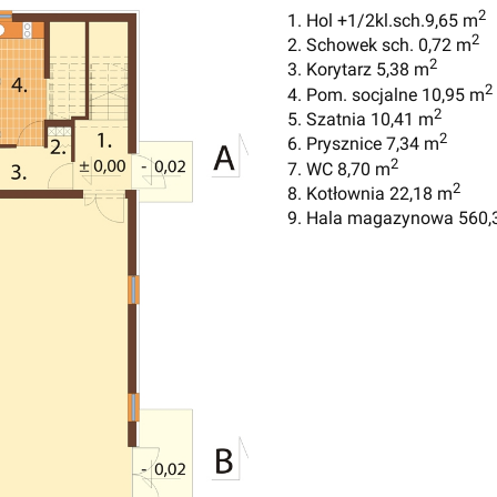
2
1. Hol +1/2kl.sch.9,65 m
2
2. Schowek sch. 0,72 m
2
3. Korytarz 5,38 m
2
4. Pom. socjalne 10,95 m
2
5. Szatnia 10,41 m
2
6. Prysznice 7,34 m
2
7. WC 8,70 m
2
8. Kotłownia 22,18 m
9. Hala magazynowa 560,