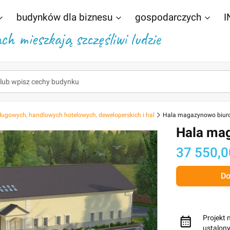
budynków dla biznesu
gospodarczych
I
h mieszkają szczęśliwi ludzie
ługowych, handlowych hotelowych, deweloperskich i hal
Hala magazynowo biur
Hala ma
Cena
37 550,0
Do
Projekt 
ustalon