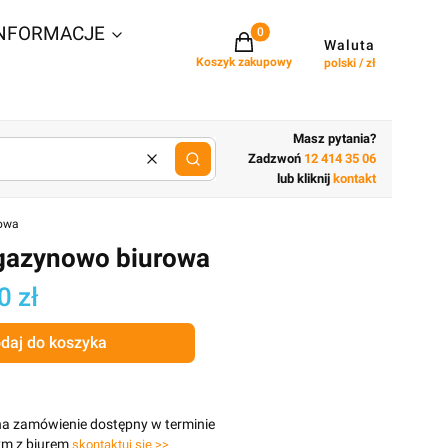
NFORMACJE
Projekty w koszyku: 0. Zobacz szcz
Waluta
Koszyk zakupowy
polski / zł
Masz pytania?
Zadzwoń
12 414 35 06
Wyczyść
lub wpisz cechy budynku
lub kliknij
kontakt
owa
gazynowo biurowa
0 zł
daj do koszyka
na zamówienie dostępny w terminie
ym z biurem
skontaktuj się >>