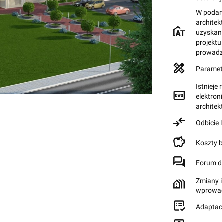
W podane
archite
uzyskan
projektu
prowadz
Paramet
Istnieje
elektron
archite
Odbicie 
Koszty 
Forum d
Zmiany i
wprowad
Adaptac