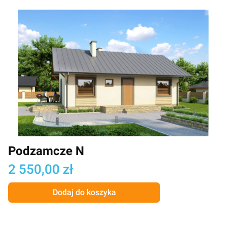
Podzamcze N
Cena
2 550,00 zł
Dodaj do koszyka