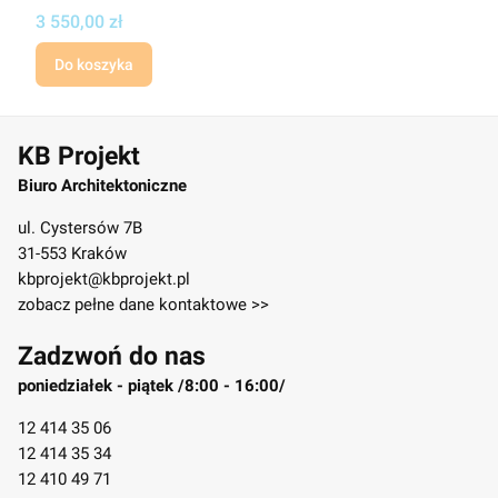
Cena
3 550,00 zł
Do koszyka
KB Projekt
Biuro Architektoniczne
ul. Cystersów 7B
31-553 Kraków
kbprojekt@kbprojekt.pl
zobacz pełne dane kontaktowe >>
Zadzwoń do nas
poniedziałek - piątek /8:00 - 16:00/
12 414 35 06
12 414 35 34
12 410 49 71