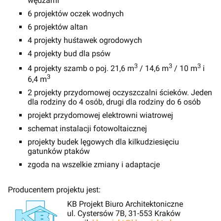
wędzarni
6 projektów oczek wodnych
6 projektów altan
4 projekty huśtawek ogrodowych
4 projekty bud dla psów
3
3
3
4 projekty szamb o poj. 21,6 m
/ 14,6 m
/ 10 m
i
3
6,4 m
2 projekty przydomowej oczyszczalni ścieków. Jeden
dla rodziny do 4 osób, drugi dla rodziny do 6 osób
projekt przydomowej elektrowni wiatrowej
schemat instalacji fotowoltaicznej
projekty budek lęgowych dla kilkudziesięciu
gatunków ptaków
zgoda na wszelkie zmiany i adaptacje
Producentem projektu jest:
KB Projekt Biuro Architektoniczne
ul. Cystersów 7B, 31-553 Kraków