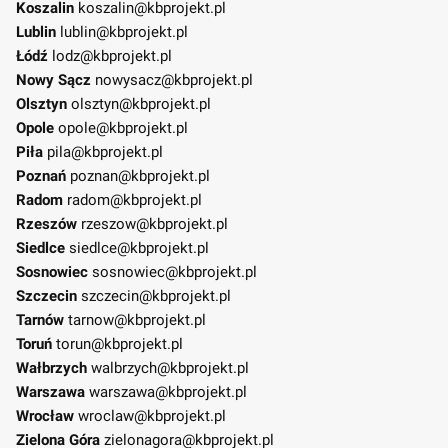
Koszalin
koszalin@kbprojekt.pl
Lublin
lublin@kbprojekt.pl
Łódź
lodz@kbprojekt.pl
Nowy Sącz
nowysacz@kbprojekt.pl
Olsztyn
olsztyn@kbprojekt.pl
Opole
opole@kbprojekt.pl
Piła
pila@kbprojekt.pl
Poznań
poznan@kbprojekt.pl
Radom
radom@kbprojekt.pl
Rzeszów
rzeszow@kbprojekt.pl
Siedlce
siedlce@kbprojekt.pl
Sosnowiec
sosnowiec@kbprojekt.pl
Szczecin
szczecin@kbprojekt.pl
Tarnów
tarnow@kbprojekt.pl
Toruń
torun@kbprojekt.pl
Wałbrzych
walbrzych@kbprojekt.pl
Warszawa
warszawa@kbprojekt.pl
Wrocław
wroclaw@kbprojekt.pl
Zielona Góra
zielonagora@kbprojekt.pl