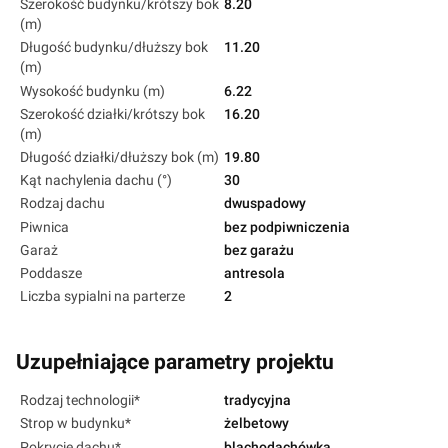
Szerokość budynku/krótszy bok
8.20
(m)
Długość budynku/dłuższy bok
11.20
(m)
Wysokość budynku (m)
6.22
Szerokość działki/krótszy bok
16.20
(m)
Długość działki/dłuższy bok (m)
19.80
Kąt nachylenia dachu (°)
30
Rodzaj dachu
dwuspadowy
Piwnica
bez podpiwniczenia
Garaż
bez garażu
Poddasze
antresola
Liczba sypialni na parterze
2
Uzupełniające parametry projektu
Rodzaj technologii*
tradycyjna
Strop w budynku*
żelbetowy
Pokrycie dachu*
blachodachówka