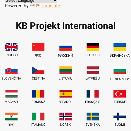
Powered by
Translate
KB Projekt International
ENGLISH
DEUTSCH
中文
РУССКИЙ
УКРАЇНСЬКА
SLOVENČINA
ČEŠTINA
LIETUVIŲ
LATVIEŠU
БЪЛГАРСКИ
MAGYAR
ROMÂNĂ
ESPAÑOL
FRANÇAIS
TÜRKÇE
हिन्दी
ITALIANO
NORSK
SVENSKA
SUOMI