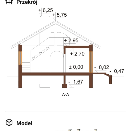
Przekrój
A-A
Model