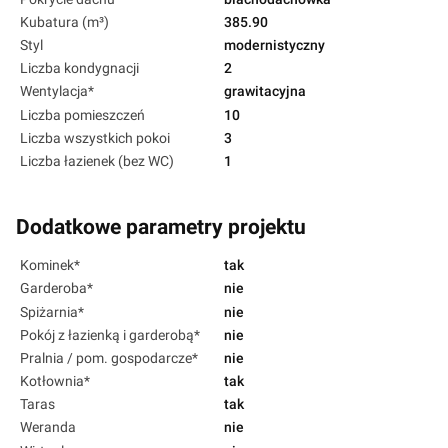
Kubatura (m³)
385.90
Styl
modernistyczny
Liczba kondygnacji
2
Wentylacja*
grawitacyjna
Liczba pomieszczeń
10
Liczba wszystkich pokoi
3
Liczba łazienek (bez WC)
1
Dodatkowe parametry projektu
Kominek*
tak
Garderoba*
nie
Spiżarnia*
nie
Pokój z łazienką i garderobą*
nie
Pralnia / pom. gospodarcze*
nie
Kotłownia*
tak
Taras
tak
Weranda
nie