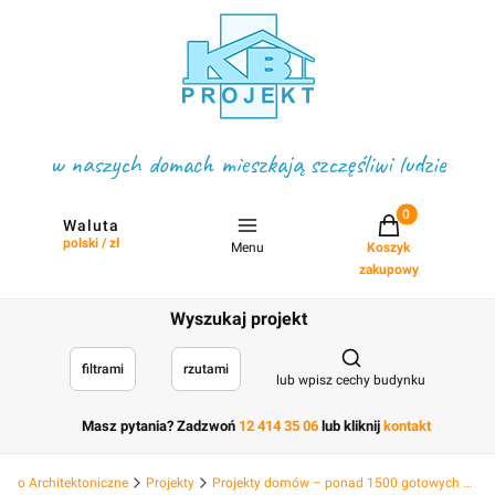
w naszych domach mieszkają szczęśliwi ludzie
Projekty w koszyku
Waluta
polski / zł
Menu
Koszyk
zakupowy
Wyszukaj projekt
Otwórz wyszukiwark
filtrami
rzutami
lub wpisz cechy budynku
Masz pytania? Zadzwoń
12 414 35 06
lub kliknij
kontakt
Biuro Architektoniczne
Projekty
Projekty domów – ponad 1500 gotowych projektów