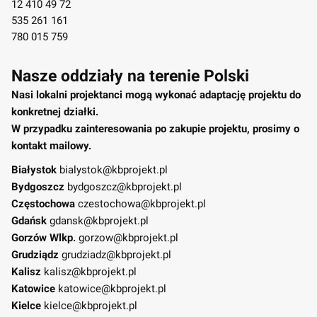
12 410 49 72
535 261 161
780 015 759
Nasze oddziały na terenie Polski
Nasi lokalni projektanci mogą wykonać adaptację projektu do
konkretnej działki.
W przypadku zainteresowania po zakupie projektu, prosimy o
kontakt mailowy.
Białystok
bialystok@kbprojekt.pl
Bydgoszcz
bydgoszcz@kbprojekt.pl
Częstochowa
czestochowa@kbprojekt.pl
Gdańsk
gdansk@kbprojekt.pl
Gorzów Wlkp.
gorzow@kbprojekt.pl
Grudziądz
grudziadz@kbprojekt.pl
Kalisz
kalisz@kbprojekt.pl
Katowice
katowice@kbprojekt.pl
Kielce
kielce@kbprojekt.pl