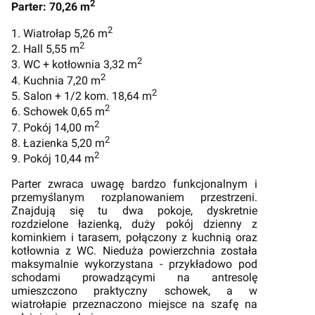
2
Parter: 70,26 m
2
1. Wiatrołap 5,26 m
2
2. Hall 5,55 m
2
3. WC + kotłownia 3,32 m
2
4. Kuchnia 7,20 m
2
5. Salon + 1/2 kom. 18,64 m
2
6. Schowek 0,65 m
2
7. Pokój 14,00 m
2
8. Łazienka 5,20 m
2
9. Pokój 10,44 m
Parter zwraca uwagę bardzo funkcjonalnym i
przemyślanym rozplanowaniem przestrzeni.
Znajdują się tu dwa pokoje, dyskretnie
rozdzielone łazienką, duży pokój dzienny z
kominkiem i tarasem, połączony z kuchnią oraz
kotłownia z WC. Nieduża powierzchnia została
maksymalnie wykorzystana - przykładowo pod
schodami prowadzącymi na antresolę
umieszczono praktyczny schowek, a w
wiatrołapie przeznaczono miejsce na szafę na