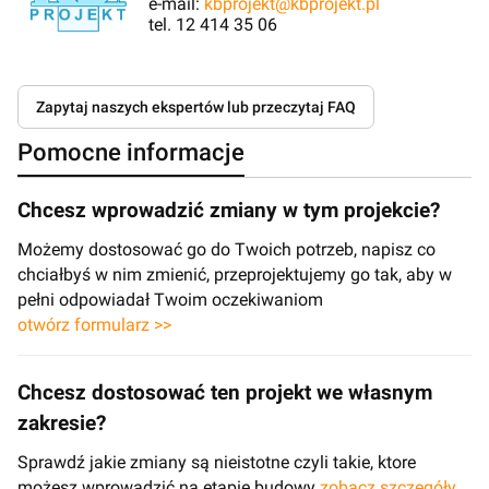
e-mail:
kbprojekt@kbprojekt.pl
tel. 12 414 35 06
Zapytaj naszych ekspertów lub przeczytaj FAQ
Pomocne informacje
Chcesz wprowadzić zmiany w tym projekcie?
Możemy dostosować go do Twoich potrzeb, napisz co
chciałbyś w nim zmienić, przeprojektujemy go tak, aby w
pełni odpowiadał Twoim oczekiwaniom
otwórz formularz >>
Chcesz dostosować ten projekt we własnym
zakresie?
Sprawdź jakie zmiany są nieistotne czyli takie, ktore
możesz wprowadzić na etapie budowy
zobacz szczegóły