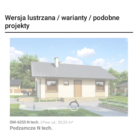
Wersja lustrzana / warianty / podobne
projekty
Kod
Powierzchnia użytkowa
DM-6255 N tech.
Pow. uż.: 82,53 m²
Podzamcze N tech.