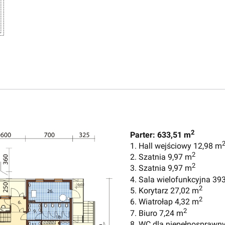
2
Parter: 633,51 m
1. Hall wejściowy 12,98 m
2
2. Szatnia 9,97 m
2
3. Szatnia 9,97 m
4. Sala wielofunkcyjna 39
2
5. Korytarz 27,02 m
2
6. Wiatrołap 4,32 m
2
7. Biuro 7,24 m
8. WC dla niepełnosprawn