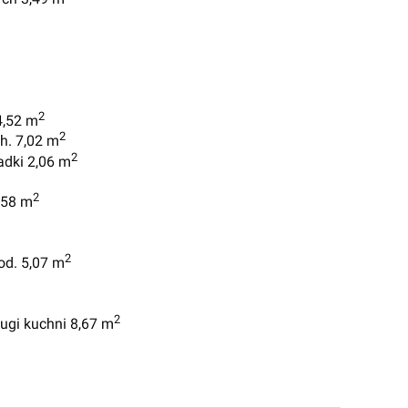
2
4,52 m
2
h. 7,02 m
2
adki 2,06 m
2
,58 m
2
od. 5,07 m
2
ługi kuchni 8,67 m