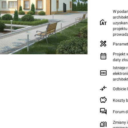
W podane
archite
uzyskan
projektu
prowadz
Paramet
Projekt 
daty zł
Istnieje
elektron
archite
Odbicie 
Koszty 
Forum d
Zmiany i
wprowad