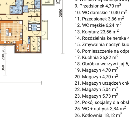
2
9. Przedsionek 4,70 m
2
10. WC damskie 10,30 m
2
11. Przedsionek 3,86 m
2
12. WC męskie 6,24 m
2
13. Korytarz 23,56 m
14. Rozdzielnia kelnerska 
15. Zmywalnia naczyń kuc
16. Pomieszczenie na odp
2
17. Kuchnia 36,82 m
18. Obróbka warzyw i jaj 6
2
19. Magazyn 4,70 m
2
20. Magazyn 4,70 m
21. Magazyn urządzeń chł
2
22. Magazyn 5,04 m
2
23. Magazyn 5,73 m
24. Pokój socjalny dla obs
2
25. WC + natrysk 3,84 m
2
26. Kotłownia 18,12 m