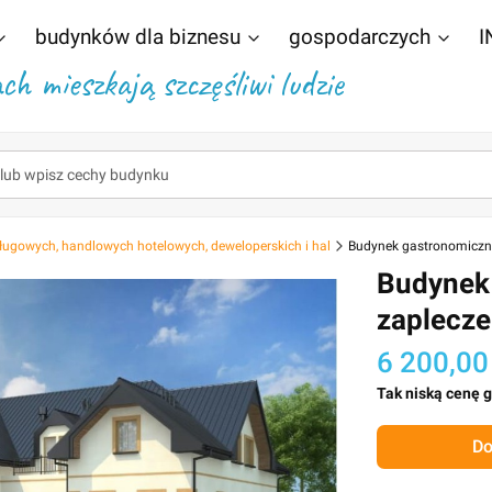
budynków dla biznesu
gospodarczych
I
h mieszkają szczęśliwi ludzie
ługowych, handlowych hotelowych, deweloperskich i hal
Budynek gastronomiczn
Budynek
zaplecz
6 200,00
Tak niską cenę 
Do