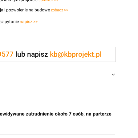
ja i pozwolenie na budowę
zobacz >>
sz pytanie
napisz >>
9577
lub napisz
kb@kbprojekt.pl
widywane zatrudnienie około 7 osób, na parterze