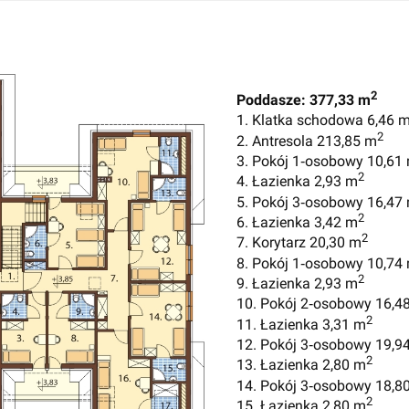
2
Poddasze: 377,33 m
1. Klatka schodowa 6,46 
2
2. Antresola 213,85 m
3. Pokój 1‑osobowy 10,61
2
4. Łazienka 2,93 m
5. Pokój 3‑osobowy 16,47
2
6. Łazienka 3,42 m
2
7. Korytarz 20,30 m
8. Pokój 1‑osobowy 10,74
2
9. Łazienka 2,93 m
10. Pokój 2‑osobowy 16,4
2
11. Łazienka 3,31 m
12. Pokój 3‑osobowy 19,9
2
13. Łazienka 2,80 m
14. Pokój 3‑osobowy 18,8
2
15. Łazienka 2,80 m