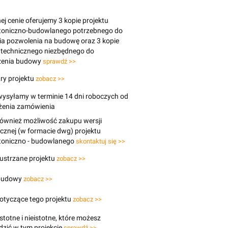
j cenie oferujemy 3 kopie projektu
ktoniczno-budowlanego potrzebnego do
ia pozwolenia na budowę oraz 3 kopie
 technicznego niezbędnego do
enia budowy
sprawdź >>
ry projektu
zobacz >>
wysyłamy w terminie 14 dni roboczych od
ożenia zamówienia
 również możliwość zakupu wersji
icznej (w formacie dwg) projektu
ktoniczno - budowlanego
skontaktuj się >>
lustrzane projektu
zobacz >>
budowy
zobacz >>
otyczące tego projektu
zobacz >>
stotne i nieistotne, które możesz
zić w tym projekcie
sprawdź >>