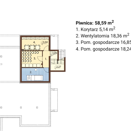
2
Piwnica: 58,59 m
2
1. Korytarz 5,14 m
2
2. Wentylatornia 18,36 m
3. Pom. gospodarcze 16,8
4. Pom. gospodarcze 18,2