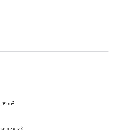
2
2
3,99 m
2
ych 3,49 m