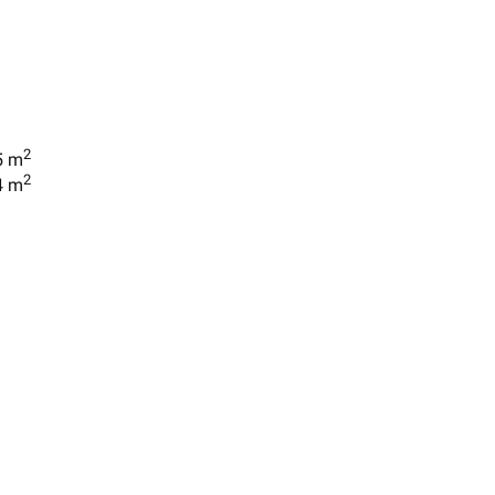
2
5 m
2
4 m