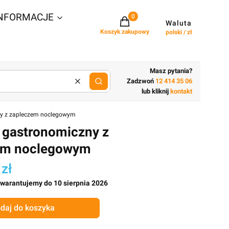
NFORMACJE
Projekty w koszyku: 0. Zobacz szcz
Waluta
Koszyk zakupowy
polski / zł
Masz pytania?
Zadzwoń
12 414 35 06
Wyczyść
lub wpisz cechy budynku
lub kliknij
kontakt
y z zapleczem noclegowym
 gastronomiczny z
em noclegowym
 zł
gwarantujemy do 10 sierpnia 2026
daj do koszyka