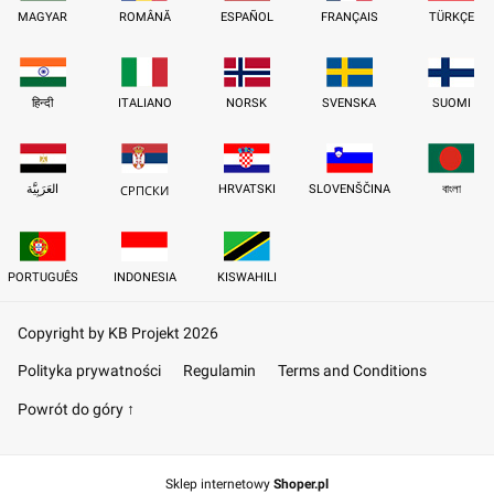
MAGYAR
ROMÂNĂ
ESPAÑOL
FRANÇAIS
TÜRKÇE
हिन्दी
ITALIANO
NORSK
SVENSKA
SUOMI
العَرَبِيَّة
HRVATSKI
SLOVENŠČINA
বাংলা
СРПСКИ
PORTUGUÊS
INDONESIA
KISWAHILI
Copyright by KB Projekt 2026
Polityka prywatności
Regulamin
Terms and Conditions
Powrót do góry ↑
Sklep internetowy
Shoper.pl