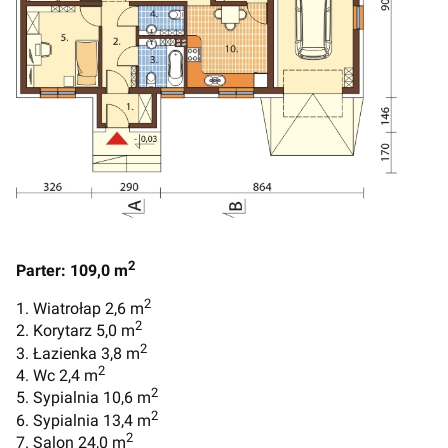
2
Parter: 109,0 m
2
1. Wiatrołap 2,6 m
2
2. Korytarz 5,0 m
2
3. Łazienka 3,8 m
2
4. Wc 2,4 m
2
5. Sypialnia 10,6 m
2
6. Sypialnia 13,4 m
2
7. Salon 24,0 m