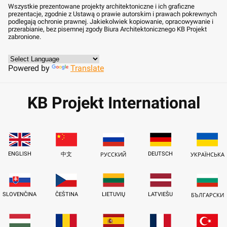
Wszystkie prezentowane projekty architektoniczne i ich graficzne
prezentacje, zgodnie z Ustawą o prawie autorskim i prawach pokrewnych
podlegają ochronie prawnej. Jakiekolwiek kopiowanie, opracowywanie i
przerabianie, bez pisemnej zgody Biura Architektonicznego KB Projekt
zabronione.
Powered by
Translate
KB Projekt International
ENGLISH
DEUTSCH
中文
РУССКИЙ
УКРАЇНСЬКА
SLOVENČINA
ČEŠTINA
LIETUVIŲ
LATVIEŠU
БЪЛГАРСКИ