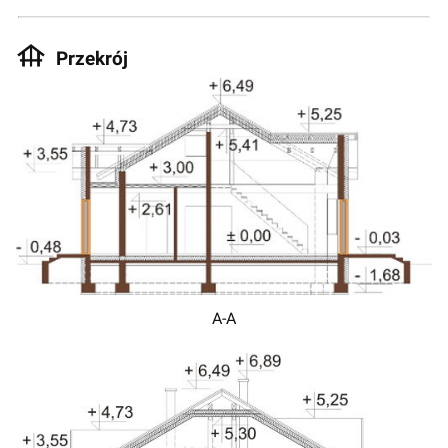
Przekrój
A-A