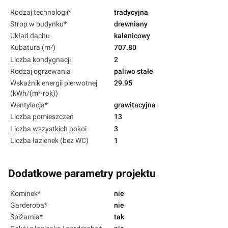
Rodzaj technologii*
tradycyjna
Strop w budynku*
drewniany
Układ dachu
kalenicowy
Kubatura (m³)
707.80
Liczba kondygnacji
2
Rodzaj ogrzewania
paliwo stałe
Wskaźnik energii pierwotnej
29.95
(kWh/(m²·rok))
Wentylacja*
grawitacyjna
Liczba pomieszczeń
13
Liczba wszystkich pokoi
3
Liczba łazienek (bez WC)
1
Dodatkowe parametry projektu
Kominek*
nie
Garderoba*
nie
Spiżarnia*
tak