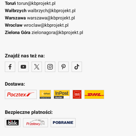
Toruń
torun@kbprojekt.pl
Wałbrzych
walbrzych@kbprojekt.pl
Warszawa
warszawa@kbprojekt.pl
Wrocław
wroclaw@kbprojekt.pl
Zielona Góra
zielonagora@kbprojekt.pl
Znajdź nas też na:
Dostawa:
Bezpieczne płatności: