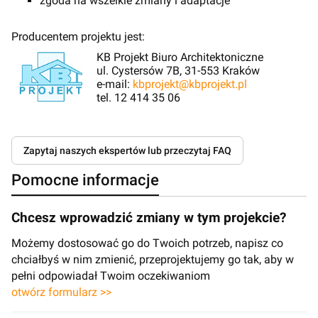
zgoda na wszelkie zmiany i adaptacje
Producentem projektu jest:
KB Projekt Biuro Architektoniczne
ul. Cystersów 7B, 31-553 Kraków
e-mail:
kbprojekt@kbprojekt.pl
tel. 12 414 35 06
Zapytaj naszych ekspertów lub przeczytaj FAQ
Pomocne informacje
Chcesz wprowadzić zmiany w tym projekcie?
Możemy dostosować go do Twoich potrzeb, napisz co
chciałbyś w nim zmienić, przeprojektujemy go tak, aby w
pełni odpowiadał Twoim oczekiwaniom
otwórz formularz >>