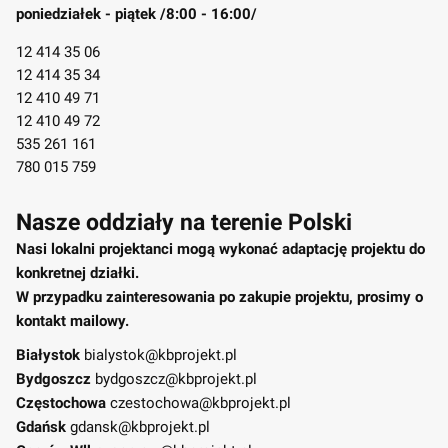
poniedziałek - piątek /8:00 - 16:00/
12 414 35 06
12 414 35 34
12 410 49 71
12 410 49 72
535 261 161
780 015 759
Nasze oddziały na terenie Polski
Nasi lokalni projektanci mogą wykonać adaptację projektu do
konkretnej działki.
W przypadku zainteresowania po zakupie projektu, prosimy o
kontakt mailowy.
Białystok
bialystok@kbprojekt.pl
Bydgoszcz
bydgoszcz@kbprojekt.pl
Częstochowa
czestochowa@kbprojekt.pl
Gdańsk
gdansk@kbprojekt.pl