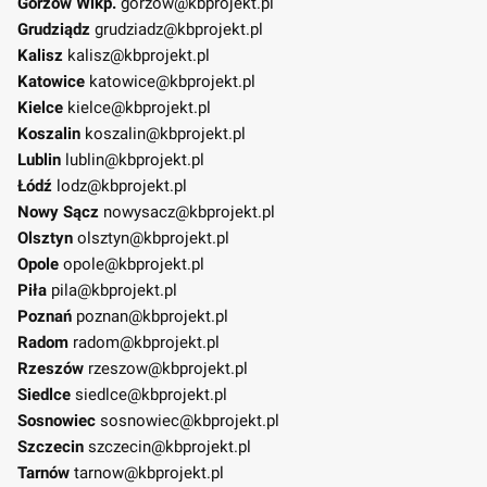
Gorzów Wlkp.
gorzow@kbprojekt.pl
Grudziądz
grudziadz@kbprojekt.pl
Kalisz
kalisz@kbprojekt.pl
Katowice
katowice@kbprojekt.pl
Kielce
kielce@kbprojekt.pl
Koszalin
koszalin@kbprojekt.pl
Lublin
lublin@kbprojekt.pl
Łódź
lodz@kbprojekt.pl
Nowy Sącz
nowysacz@kbprojekt.pl
Olsztyn
olsztyn@kbprojekt.pl
Opole
opole@kbprojekt.pl
Piła
pila@kbprojekt.pl
Poznań
poznan@kbprojekt.pl
Radom
radom@kbprojekt.pl
Rzeszów
rzeszow@kbprojekt.pl
Siedlce
siedlce@kbprojekt.pl
Sosnowiec
sosnowiec@kbprojekt.pl
Szczecin
szczecin@kbprojekt.pl
Tarnów
tarnow@kbprojekt.pl