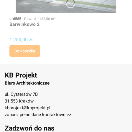
Kod
Powierzchnia użytkowa
L-6565
Pow. uż.: 138,50 m²
Barwinkowo 2
Cena projektu
1 250,00 zł
Do koszyka
KB Projekt
Biuro Architektoniczne
ul. Cystersów 7B
31-553 Kraków
kbprojekt@kbprojekt.pl
zobacz pełne dane kontaktowe >>
Zadzwoń do nas