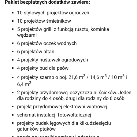
Pakiet bezpłatnych dodatków zawiera:
10 stylowych projektów ogrodzeń
10 projektów śmietników
5 projektów grilli z funkcją rusztu, kominka i
wędzarni
6 projektów oczek wodnych
6 projektów altan
4 projekty huśtawek ogrodowych
4 projekty bud dla psów
3
3
3
4 projekty szamb o poj. 21,6 m
/ 14,6 m
/ 10 m
i
3
6,4 m
2 projekty przydomowej oczyszczalni ścieków. Jeden
dla rodziny do 4 osób, drugi dla rodziny do 6 osób
projekt przydomowej elektrowni wiatrowej
schemat instalacji fotowoltaicznej
projekty budek lęgowych dla kilkudziesięciu
gatunków ptaków