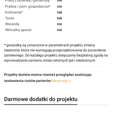
Pokój z łazienką i garderobą*
nie
Pralnia / pom. gospodarcze*
nie
Kotłownia*
tak
Taras
tak
Weranda
nie
Wirtualny spacer
nie
* gwiazdką są oznaczone w parametrach projektu zmiany
nieistotne, które nie wymagają przeprojektowania do pozwolenia
zamiennego. Do każdego projektu dołączamy bezpłatną zgodę na
wprowadzanie zarówno zmian istotnych jak i nieistotnych.
Projekty domów można również przeglądać analizując
zestawienia rzutów parterów
kliknij tutaj >>
Darmowe dodatki do projektu