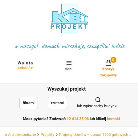
w naszych domach mieszkają szczęśliwi ludzie
Projekty w koszyku
Waluta
polski / zł
Menu
Koszyk
zakupowy
Wyszukaj projekt
Otwórz wyszukiwark
filtrami
rzutami
lub wpisz cechy budynku
Masz pytania? Zadzwoń
12 414 35 06
lub kliknij
kontakt
Biuro Architektoniczne
Projekty
Projekty domów – ponad 1500 gotowych projektów