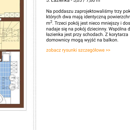
5. Łazienka - 5,05 / 7,60 m
Na poddaszu zaprojektowaliśmy trzy pok
których dwa mają identyczną powierzchn
2
m
. Trzeci pokój jest nieco mniejszy i do
nadaje się na pokój dziecinny. Wspólna 
łazienka jest przy schodach. Z korytarza
domownicy mogą wyjść na balkon.
zobacz rysunki szczegółowe >>