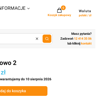
NFORMACJE
Projekty w koszyku: 0. Zobacz szcz
Waluta
Koszyk zakupowy
polski / zł
Masz pytania?
Zadzwoń
12 414 35 06
Wyczyść
lub wpisz cechy budynku
lub kliknij
kontakt
kowo 2
 zł
gwarantujemy do 10 sierpnia 2026
daj do koszyka