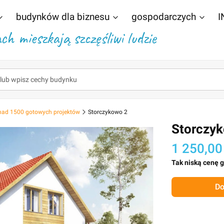
budynków dla biznesu
gospodarczych
I
h mieszkają szczęśliwi ludzie
nad 1500 gotowych projektów
Storczykowo 2
Storczy
1 250,00
Tak niską cenę 
Do