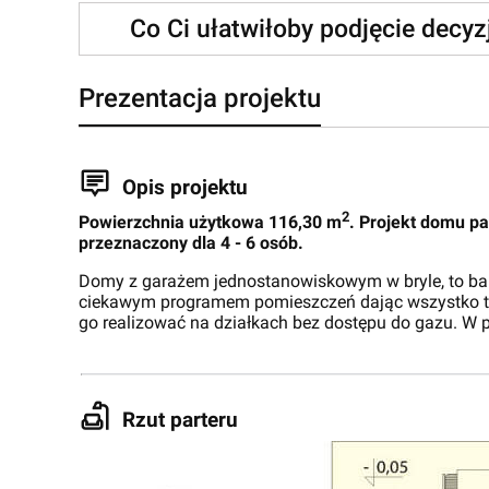
Co Ci ułatwiłoby podjęcie decy
Prezentacja projektu
Opis projektu
2
P
owierzchnia użytkowa 116,30 m
. Projekt domu p
przeznaczony dla 4 - 6 osób.
Domy z garażem jednostanowiskowym w bryle, to bard
ciekawym programem pomieszczeń dając wszystko to 
go realizować na działkach bez dostępu do gazu. W p
Rzut parteru