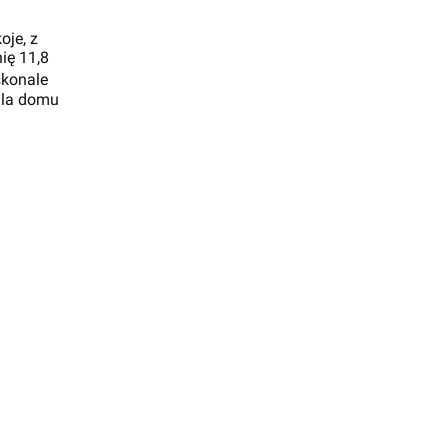
oje, z
ię 11,8
skonale
dla domu