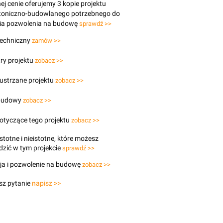
j cenie oferujemy 3 kopie projektu
ktoniczno-budowlanego potrzebnego do
ia pozwolenia na budowę
sprawdź >>
techniczny
zamów >>
ry projektu
zobacz >>
lustrzane projektu
zobacz >>
budowy
zobacz >>
otyczące tego projektu
zobacz >>
stotne i nieistotne, które możesz
zić w tym projekcie
sprawdź >>
ja i pozwolenie na budowę
zobacz >>
sz pytanie
napisz >>