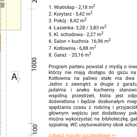
2
1. Wiatrołap - 2,18 m
2
2. Korytarz - 5,42 m
2
3. Pokój - 8,42 m
2
4. Łazienka- 3,28 / 3,83 m
2
5. Kl. schodowa - 2,27 m
2
6. Salon + kuchnia 16,96 m
2
7. Kotłownia - 6,88 m
2
8. Garaż - 20,16 m
Program parteru powstał z myślą o inw
którzy nie mają dostępu do gazu na 
Kotłownia na paliwo stałe ma dwa 
Jedno z zewnątrz a drugie z garażu
jadalnia i aneks kuchenny stanowi
wspólną przestrzeń, która jest odp
doświetlona i będzie doskonałym mie
spędzania czasu z rodziną i przyjació
głównym wejściu jest dodatkowy pokó
można wykorzystać na biblioteczkę, ga
sypialnię. WC usytuowaliśmy obok scho
zobacz rysunki szczegółowe >>