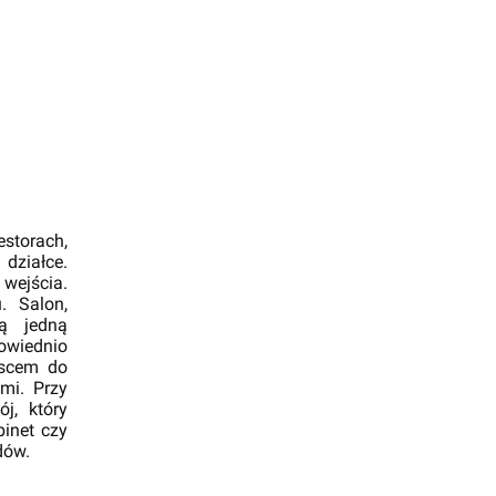
estorach,
działce.
wejścia.
. Salon,
ą jedną
owiednio
jscem do
łmi. Przy
j, który
binet czy
dów.