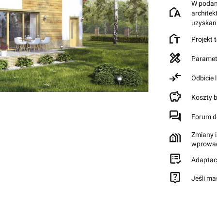
W podane
archite
uzyskan
Projekt 
Paramet
Odbicie 
Koszty 
Forum d
Zmiany i
wprowad
Adaptac
Jeśli ma