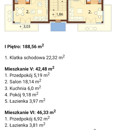
2
I Piętro: 188,56 m
2
1. Klatka schodowa 22,32 m
2
Mieszkanie V: 42,48 m
2
1. Przedpokój 5,19 m
2
2. Salon 18,14 m
2
3. Kuchnia 6,0 m
2
4. Pokój 9,18 m
2
5. Łazienka 3,97 m
2
Mieszkanie VI: 46,33 m
2
1. Przedpokój 6,92 m
2
2. Łazienka 3,81 m