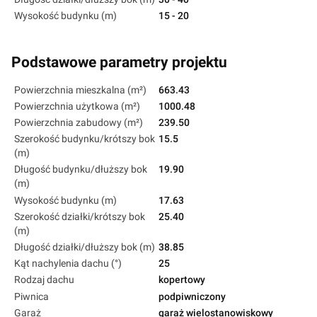
Wysokość budynku (m)
15 - 20
Podstawowe parametry projektu
Powierzchnia mieszkalna (m²)
663.43
Powierzchnia użytkowa (m²)
1000.48
Powierzchnia zabudowy (m²)
239.50
Szerokość budynku/krótszy bok
15.5
(m)
Długość budynku/dłuższy bok
19.90
(m)
Wysokość budynku (m)
17.63
Szerokość działki/krótszy bok
25.40
(m)
Długość działki/dłuższy bok (m)
38.85
Kąt nachylenia dachu (°)
25
Rodzaj dachu
kopertowy
Piwnica
podpiwniczony
Garaż
garaż wielostanowiskowy