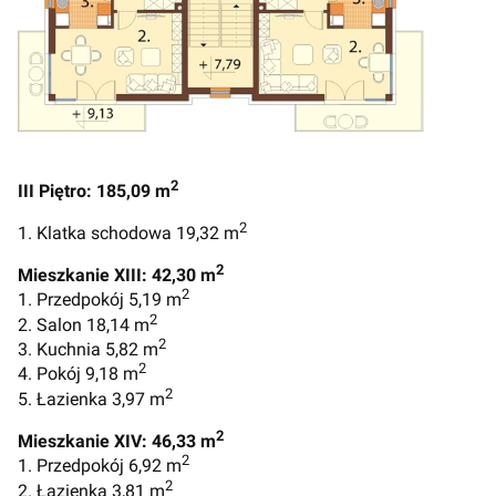
2
III Piętro: 185,09 m
2
1. Klatka schodowa 19,32 m
2
Mieszkanie XIII: 42,30 m
2
1. Przedpokój 5,19 m
2
2. Salon 18,14 m
2
3. Kuchnia 5,82 m
2
4. Pokój 9,18 m
2
5. Łazienka 3,97 m
2
Mieszkanie XIV: 46,33 m
2
1. Przedpokój 6,92 m
2
2. Łazienka 3,81 m