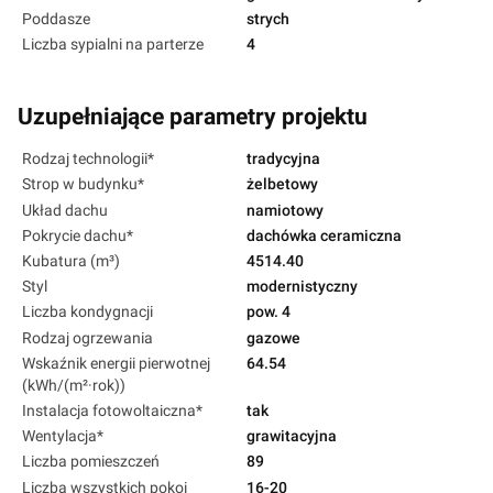
Poddasze
strych
Liczba sypialni na parterze
4
Uzupełniające parametry projektu
Rodzaj technologii*
tradycyjna
Strop w budynku*
żelbetowy
Układ dachu
namiotowy
Pokrycie dachu*
dachówka ceramiczna
Kubatura (m³)
4514.40
Styl
modernistyczny
Liczba kondygnacji
pow. 4
Rodzaj ogrzewania
gazowe
Wskaźnik energii pierwotnej
64.54
(kWh/(m²·rok))
Instalacja fotowoltaiczna*
tak
Wentylacja*
grawitacyjna
Liczba pomieszczeń
89
Liczba wszystkich pokoi
16-20