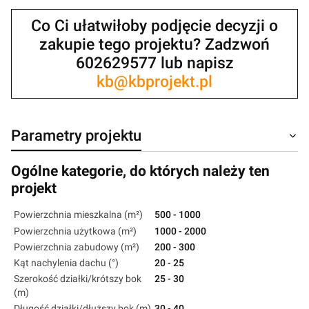
Co Ci ułatwiłoby podjęcie decyzji o
zakupie tego projektu? Zadzwoń
602629577 lub napisz
kb@kbprojekt.pl
Parametry projektu
Ogólne kategorie, do których należy ten
projekt
Powierzchnia mieszkalna (m²)
500 - 1000
Powierzchnia użytkowa (m²)
1000 - 2000
Powierzchnia zabudowy (m²)
200 - 300
Kąt nachylenia dachu (°)
20 - 25
Szerokość działki/krótszy bok
25 - 30
(m)
Długość działki/dłuższy bok (m)
30 - 40