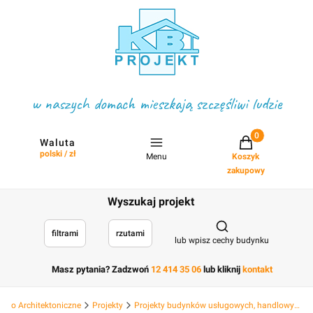
w naszych domach mieszkają szczęśliwi ludzie
Projekty w koszyku
Waluta
polski / zł
Menu
Koszyk
zakupowy
Wyszukaj projekt
Otwórz wyszukiwark
filtrami
rzutami
lub wpisz cechy budynku
Masz pytania? Zadzwoń
12 414 35 06
lub kliknij
kontakt
Biuro Architektoniczne
Projekty
Projekty budynków usługowych, handlowych hotelowych, deweloperskich i hal