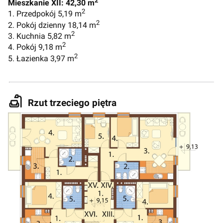
2
Mieszkanie XII: 42,30 m
2
1. Przedpokój 5,19 m
2
2. Pokój dzienny 18,14 m
2
3. Kuchnia 5,82 m
2
4. Pokój 9,18 m
2
5. Łazienka 3,97 m
Rzut trzeciego piętra