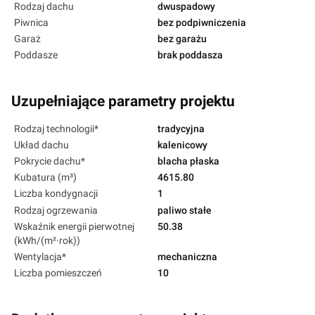
Rodzaj dachu
dwuspadowy
Piwnica
bez podpiwniczenia
Garaż
bez garażu
Poddasze
brak poddasza
Uzupełniające parametry projektu
Rodzaj technologii*
tradycyjna
Układ dachu
kalenicowy
Pokrycie dachu*
blacha płaska
Kubatura (m³)
4615.80
Liczba kondygnacji
1
Rodzaj ogrzewania
paliwo stałe
Wskaźnik energii pierwotnej
50.38
(kWh/(m²·rok))
Wentylacja*
mechaniczna
Liczba pomieszczeń
10