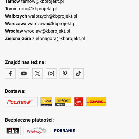
Tarnów
tarnow@kbprojekt.pl
Toruń
torun@kbprojekt.pl
Wałbrzych
walbrzych@kbprojekt.pl
Warszawa
warszawa@kbprojekt.pl
Wrocław
wroclaw@kbprojekt.pl
Zielona Góra
zielonagora@kbprojekt.pl
Znajdź nas też na:
Dostawa:
Bezpieczne płatności: