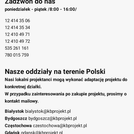
Zadzwoń do nas
poniedziałek - piątek /8:00 - 16:00/
12 414 35 06
12 414 35 34
12 410 49 71
12 410 49 72
535 261 161
780 015 759
Nasze oddziały na terenie Polski
Nasi lokalni projektanci mogą wykonać adaptację projektu do
konkretnej działki.
W przypadku zainteresowania po zakupie projektu, prosimy o
kontakt mailowy.
Białystok
bialystok@kbprojekt.pl
Bydgoszcz
bydgoszcz@kbprojekt.pl
Częstochowa
czestochowa@kbprojekt.pl
Gdańsk
gdansk@kbprojekt.pl