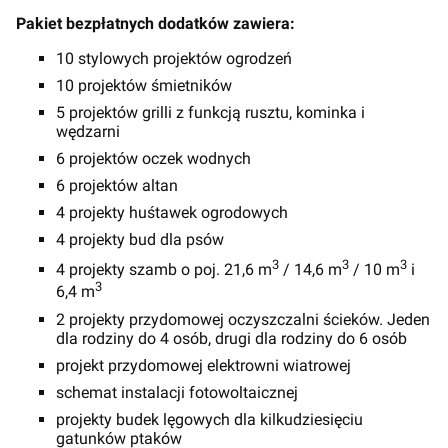
Pakiet bezpłatnych dodatków zawiera:
10 stylowych projektów ogrodzeń
10 projektów śmietników
5 projektów grilli z funkcją rusztu, kominka i
wędzarni
6 projektów oczek wodnych
6 projektów altan
4 projekty huśtawek ogrodowych
4 projekty bud dla psów
3
3
3
4 projekty szamb o poj. 21,6 m
/ 14,6 m
/ 10 m
i
3
6,4 m
2 projekty przydomowej oczyszczalni ścieków. Jeden
dla rodziny do 4 osób, drugi dla rodziny do 6 osób
projekt przydomowej elektrowni wiatrowej
schemat instalacji fotowoltaicznej
projekty budek lęgowych dla kilkudziesięciu
gatunków ptaków