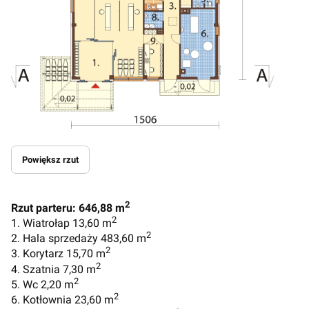
Powiększ rzut
2
Rzut parteru: 646,88 m
2
1. Wiatrołap 13,60 m
2
2. Hala sprzedaży 483,60 m
2
3. Korytarz 15,70 m
2
4. Szatnia 7,30 m
2
5. Wc 2,20 m
2
6. Kotłownia 23,60 m