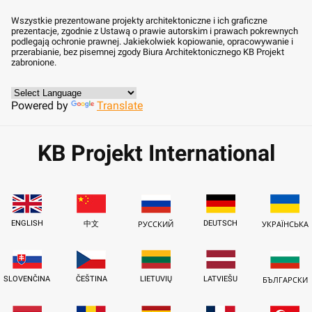
Wszystkie prezentowane projekty architektoniczne i ich graficzne
prezentacje, zgodnie z Ustawą o prawie autorskim i prawach pokrewnych
podlegają ochronie prawnej. Jakiekolwiek kopiowanie, opracowywanie i
przerabianie, bez pisemnej zgody Biura Architektonicznego KB Projekt
zabronione.
Powered by
Translate
KB Projekt International
ENGLISH
DEUTSCH
中文
РУССКИЙ
УКРАЇНСЬКА
SLOVENČINA
ČEŠTINA
LIETUVIŲ
LATVIEŠU
БЪЛГАРСКИ