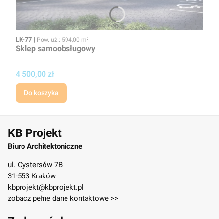
Kod
Powierzchnia użytkowa
LK-77
Pow. uż.: 594,00 m²
Sklep samoobsługowy
Cena projektu
4 500,00 zł
Do koszyka
KB Projekt
Biuro Architektoniczne
ul. Cystersów 7B
31-553 Kraków
kbprojekt@kbprojekt.pl
zobacz pełne dane kontaktowe >>