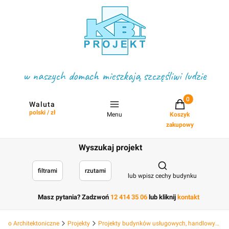
w naszych domach mieszkają szczęśliwi ludzie
Projekty w koszyku
Waluta
polski / zł
Menu
Koszyk
zakupowy
Wyszukaj projekt
Otwórz wyszukiwark
filtrami
rzutami
lub wpisz cechy budynku
Masz pytania? Zadzwoń
12 414 35 06
lub kliknij
kontakt
Biuro Architektoniczne
Projekty
Projekty budynków usługowych, handlowych hotelowych, deweloperskich i hal