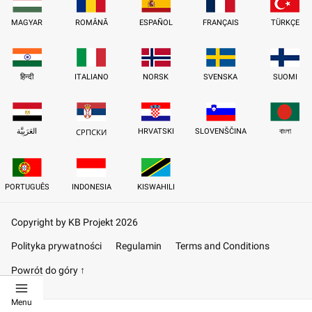
MAGYAR
ROMÂNĂ
ESPAÑOL
FRANÇAIS
TÜRKÇE
हिन्दी
ITALIANO
NORSK
SVENSKA
SUOMI
العَرَبِيَّة
HRVATSKI
SLOVENŠČINA
বাংলা
СРПСКИ
PORTUGUÊS
INDONESIA
KISWAHILI
Copyright by KB Projekt 2026
Polityka prywatności
Regulamin
Terms and Conditions
Powrót do góry ↑
Menu