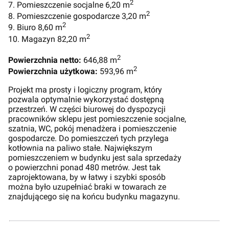
2
7. Pomieszczenie socjalne 6,20 m
2
8. Pomieszczenie gospodarcze 3,20 m
2
9. Biuro 8,60 m
2
10. Magazyn 82,20 m
2
Powierzchnia netto:
646,88 m
2
Powierzchnia użytkowa:
593,96 m
Projekt ma prosty i logiczny program, który
pozwala optymalnie wykorzystać dostępną
przestrzeń. W części biurowej do dyspozycji
pracowników sklepu jest pomieszczenie socjalne,
szatnia, WC, pokój menadżera i pomieszczenie
gospodarcze. Do pomieszczeń tych przylega
kotłownia na paliwo stałe. Największym
pomieszczeniem w budynku jest sala sprzedaży
o powierzchni ponad 480 metrów. Jest tak
zaprojektowana, by w łatwy i szybki sposób
można było uzupełniać braki w towarach ze
znajdującego się na końcu budynku magazynu.