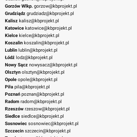
Gorzów Wlkp.
gorzow@kbprojekt.pl
Grudziądz
grudziadz@kbprojekt.pl
Kalisz
kalisz@kbprojekt.pl
Katowice
katowice@kbprojekt.pl
Kielce
kielce@kbprojekt.pl
Koszalin
koszalin@kbprojekt.pl
Lublin
lublin@kbprojekt.pl
Łódź
lodz@kbprojekt.pl
Nowy Sącz
nowysacz@kbprojekt.pl
Olsztyn
olsztyn@kbprojekt.pl
Opole
opole@kbprojekt.pl
Piła
pila@kbprojekt.pl
Poznań
poznan@kbprojekt.pl
Radom
radom@kbprojekt.pl
Rzeszów
rzeszow@kbprojekt.pl
Siedlce
siedlce@kbprojekt.pl
Sosnowiec
sosnowiec@kbprojekt.pl
Szczecin
szczecin@kbprojekt.pl