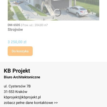
Kod
Powierzchnia użytkowa
DM-6505
Pow. uż.: 204,80 m²
Strojnów
Cena
3 250,00 zł
Do koszyka
KB Projekt
Biuro Architektoniczne
ul. Cystersów 7B
31-553 Kraków
kbprojekt@kbprojekt.pl
zobacz pełne dane kontaktowe >>