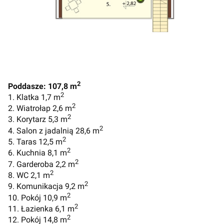
2
Poddasze: 107,8 m
2
1. Klatka 1,7 m
2
2. Wiatrołap 2,6 m
2
3. Korytarz 5,3 m
2
4. Salon z jadalnią 28,6 m
2
5. Taras 12,5 m
2
6. Kuchnia 8,1 m
2
7. Garderoba 2,2 m
2
8. WC 2,1 m
2
9. Komunikacja 9,2 m
2
10. Pokój 10,9 m
2
11. Łazienka 6,1 m
2
12. Pokój 14,8 m