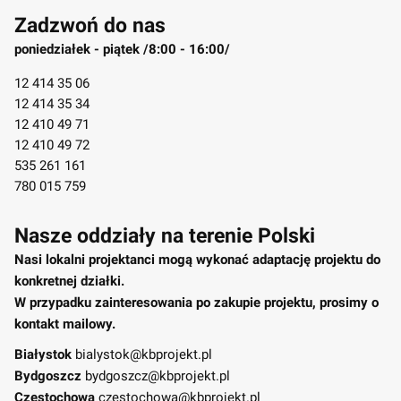
Zadzwoń do nas
poniedziałek - piątek /8:00 - 16:00/
12 414 35 06
12 414 35 34
12 410 49 71
12 410 49 72
535 261 161
780 015 759
Nasze oddziały na terenie Polski
Nasi lokalni projektanci mogą wykonać adaptację projektu do
konkretnej działki.
W przypadku zainteresowania po zakupie projektu, prosimy o
kontakt mailowy.
Białystok
bialystok@kbprojekt.pl
Bydgoszcz
bydgoszcz@kbprojekt.pl
Częstochowa
czestochowa@kbprojekt.pl