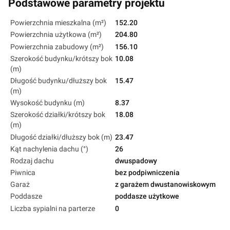
Podstawowe parametry projektu
Powierzchnia mieszkalna (m²)
152.20
Powierzchnia użytkowa (m²)
204.80
Powierzchnia zabudowy (m²)
156.10
Szerokość budynku/krótszy bok
10.08
(m)
Długość budynku/dłuższy bok
15.47
(m)
Wysokość budynku (m)
8.37
Szerokość działki/krótszy bok
18.08
(m)
Długość działki/dłuższy bok (m)
23.47
Kąt nachylenia dachu (°)
26
Rodzaj dachu
dwuspadowy
Piwnica
bez podpiwniczenia
Garaż
z garażem dwustanowiskowym
Poddasze
poddasze użytkowe
Liczba sypialni na parterze
0