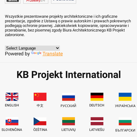
Wszystkie prezentowane projekty architektoniczne i ich graficzne
prezentacje, zgodnie z Ustawą o prawie autorskim i prawach pokrewnych
podlegają ochronie prawnej. Jakiekolwiek kopiowanie, opracowywanie i
przerabianie, bez pisemnej zgody Biura Architektonicznego KB Projekt
zabronione.
Powered by
Translate
KB Projekt International
ENGLISH
DEUTSCH
中文
РУССКИЙ
УКРАЇНСЬКА
SLOVENČINA
ČEŠTINA
LIETUVIŲ
LATVIEŠU
БЪЛГАРСКИ