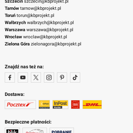
Szczecin
szczecin@kbprojekt.pl
Tarnów
tarnow@kbprojekt.pl
Toruń
torun@kbprojekt.pl
Wałbrzych
walbrzych@kbprojekt.pl
Warszawa
warszawa@kbprojekt.pl
Wrocław
wroclaw@kbprojekt.pl
Zielona Góra
zielonagora@kbprojekt.pl
Znajdź nas też na:
Dostawa:
Bezpieczne płatności: