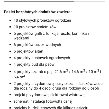
Pakiet bezpłatnych dodatków zawiera:
10 stylowych projektów ogrodzeń
10 projektów śmietników
5 projektów grilli z funkcją rusztu, kominka i
wędzarni
6 projektów oczek wodnych
6 projektów altan
4 projekty huśtawek ogrodowych
4 projekty bud dla psów
3
3
3
4 projekty szamb o poj. 21,6 m
/ 14,6 m
/ 10 m
i
3
6,4 m
2 projekty przydomowej oczyszczalni ścieków. Jeden
dla rodziny do 4 osób, drugi dla rodziny do 6 osób
projekt przydomowej elektrowni wiatrowej
schemat instalacji fotowoltaicznej
projekty budek lęgowych dla kilkudziesięciu