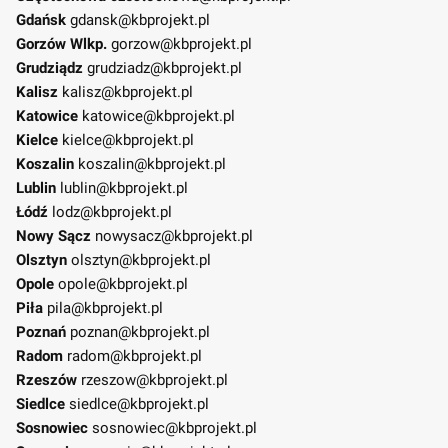
Gdańsk
gdansk@kbprojekt.pl
Gorzów Wlkp.
gorzow@kbprojekt.pl
Grudziądz
grudziadz@kbprojekt.pl
Kalisz
kalisz@kbprojekt.pl
Katowice
katowice@kbprojekt.pl
Kielce
kielce@kbprojekt.pl
Koszalin
koszalin@kbprojekt.pl
Lublin
lublin@kbprojekt.pl
Łódź
lodz@kbprojekt.pl
Nowy Sącz
nowysacz@kbprojekt.pl
Olsztyn
olsztyn@kbprojekt.pl
Opole
opole@kbprojekt.pl
Piła
pila@kbprojekt.pl
Poznań
poznan@kbprojekt.pl
Radom
radom@kbprojekt.pl
Rzeszów
rzeszow@kbprojekt.pl
Siedlce
siedlce@kbprojekt.pl
Sosnowiec
sosnowiec@kbprojekt.pl