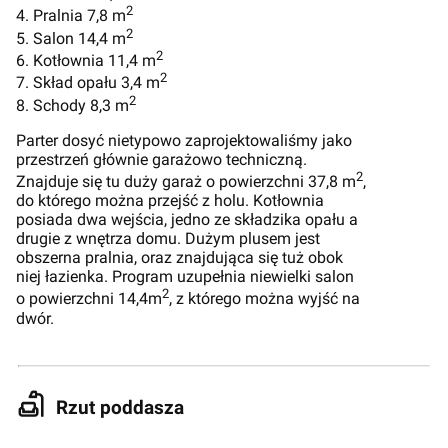
2
4. Pralnia 7,8 m
2
5. Salon 14,4 m
2
6. Kotłownia 11,4 m
2
7. Skład opału 3,4 m
2
8. Schody 8,3 m
Parter dosyć nietypowo zaprojektowaliśmy jako
przestrzeń głównie garażowo techniczną.
2
Znajduje się tu duży garaż o powierzchni 37,8 m
,
do którego można przejść z holu. Kotłownia
posiada dwa wejścia, jedno ze składzika opału a
drugie z wnętrza domu. Dużym plusem jest
obszerna pralnia, oraz znajdująca się tuż obok
niej łazienka. Program uzupełnia niewielki salon
2
o powierzchni 14,4m
, z którego można wyjść na
dwór.
Rzut poddasza