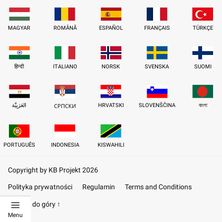
MAGYAR
ROMÂNĂ
ESPAÑOL
FRANÇAIS
TÜRKÇE
हिन्दी
ITALIANO
NORSK
SVENSKA
SUOMI
العَرَبِيَّة
HRVATSKI
SLOVENŠČINA
বাংলা
СРПСКИ
PORTUGUÊS
INDONESIA
KISWAHILI
Copyright by KB Projekt 2026
Polityka prywatności
Regulamin
Terms and Conditions
Powrót do góry ↑
Menu