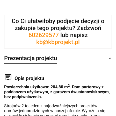
Co Ci ułatwiłoby podjęcie decyzji o
zakupie tego projektu? Zadzwoń
602629577
lub napisz
kb@kbprojekt.pl
Prezentacja projektu
Opis projektu
2
Powierzchnia użytkowa: 204,80 m
. Dom parterowy z
poddaszem użytkowym, z garażem dwustanowiskowym,
bez podpiwniczenia.
Strojnów 2 to jeden z najodważniejszych projektów
domów jednorodzinnych w naszej ofercie. Wyróżnia się
niezwykle ciekawie poprowadzoną linią dachu, która