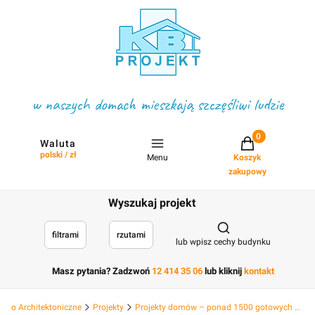
w naszych domach mieszkają szczęśliwi ludzie
Projekty w koszyku
Waluta
polski / zł
Menu
Koszyk
zakupowy
Wyszukaj projekt
Otwórz wyszukiwark
filtrami
rzutami
lub wpisz cechy budynku
Masz pytania? Zadzwoń
12 414 35 06
lub kliknij
kontakt
Biuro Architektoniczne
Projekty
Projekty domów – ponad 1500 gotowych projektów