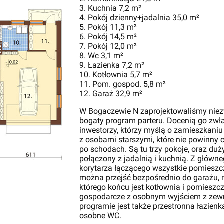
3. Kuchnia 7,2 m²
4. Pokój dzienny+jadalnia 35,0 m²
5. Pokój 11,3 m²
6. Pokój 14,5 m²
7. Pokój 12,0 m²
8. Wc 3,1 m²
9. Łazienka 7,2 m²
10. Kotłownia 5,7 m²
11. Pom. gospod. 5,8 m²
12. Garaż 32,9 m²
W Bogaczewie N zaprojektowaliśmy niez
bogaty program parteru. Docenią go zwł
inwestorzy, którzy myślą o zamieszkani
z osobami starszymi, które nie powinny 
po schodach. Są tu trzy pokoje, oraz duż
połączony z jadalnią i kuchnią. Z główn
korytarza łączącego wszystkie pomieszc
można przejść bezpośrednio do garażu, 
którego końcu jest kotłownia i pomieszc
gospodarcze z osobnym wyjściem z zew
programie jest także przestronna łazienka
osobne WC.