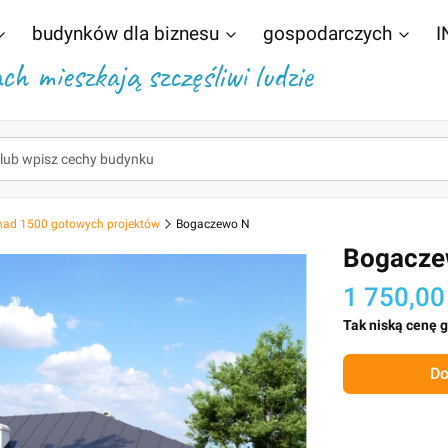
budynków dla biznesu
gospodarczych
I
h mieszkają szczęśliwi ludzie
nad 1500 gotowych projektów
Bogaczewo N
Bogacze
1 750,00
Tak niską cenę 
Do