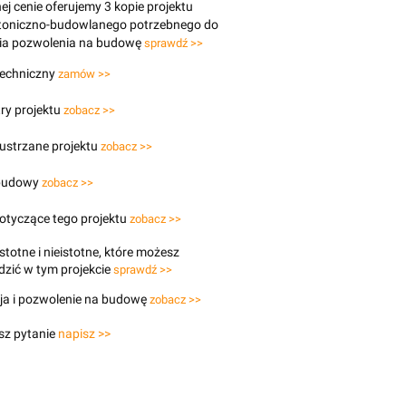
j cenie oferujemy 3 kopie projektu
ktoniczno-budowlanego potrzebnego do
ia pozwolenia na budowę
sprawdź >>
techniczny
zamów >>
ry projektu
zobacz >>
lustrzane projektu
zobacz >>
budowy
zobacz >>
otyczące tego projektu
zobacz >>
stotne i nieistotne, które możesz
zić w tym projekcie
sprawdź >>
ja i pozwolenie na budowę
zobacz >>
sz pytanie
napisz >>