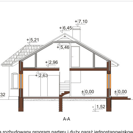
A-A
 rozbudowany program parteru i duży garaż jednostanowiskow