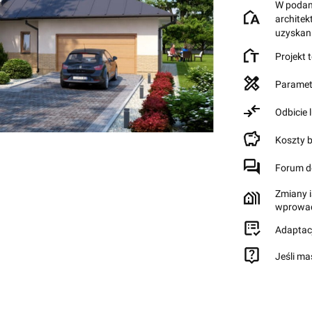
W podane
archite
uzyskan
Projekt 
Paramet
Odbicie 
Koszty 
Forum d
Zmiany i
wprowad
Adaptac
Jeśli ma