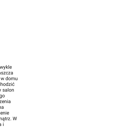
wykle
aszcza
u w domu
chodzić
y salon
ego
zenia
na
zenie
nątrz. W
 i