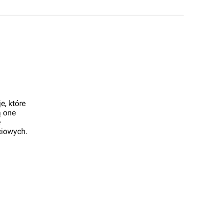
, które
ą one
e
ciowych.