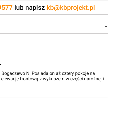
9577
lub napisz
kb@kbprojekt.pl
.
 Bogaczewo N. Posiada on aż cztery pokoje na
 elewację frontową z wykuszem w części narożnej i