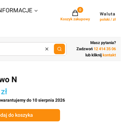
NFORMACJE
Projekty w koszyku: 0. Zobacz szcz
Waluta
Koszyk zakupowy
polski / zł
Masz pytania?
Zadzwoń
12 414 35 06
Wyczyść
lub wpisz cechy budynku
lub kliknij
kontakt
wo N
 zł
gwarantujemy do 10 sierpnia 2026
daj do koszyka