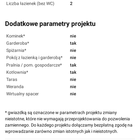
Liczba łazienek (bez WC)
2
Dodatkowe parametry projektu
Kominek*
nie
Garderoba*
tak
Spiżarnia*
nie
Pokój z łazienką i garderobą*
nie
Pralnia / pom. gospodarcze*
tak
Kotłownia*
tak
Taras
nie
Weranda
nie
Wirtualny spacer
nie
* gwiazdką są oznaczone w parametrach projektu zmiany
nieistotne, które nie wymagają przeprojektowania do pozwolenia
zamiennego. Do każdego projektu dołączamy bezpłatną zgodę na
wprowadzanie zarówno zmian istotnych jak i nieistotnych.