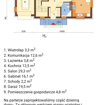
2
1. Wiatrołap 3,3 m
2
2. Komunikacja 12,6 m
2
3. Łazienka 3,8 m
2
4. Kuchnia 12,5 m
2
5. Salon 29,3 m
2
6. Gabinet 16,1 m
2
7. Schody 2,2 m
2
8. Garaż 19,5 m
2
9. Pomieszczenie gospodarcze 4,8 m
Na parterze zaprojektowaliśmy część dzienną
domu. Za głównym wejściem mamy wiatrołap i