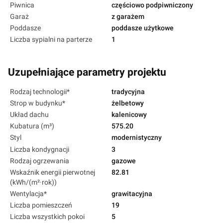
Piwnica
częściowo podpiwniczony
Garaż
z garażem
Poddasze
poddasze użytkowe
Liczba sypialni na parterze
1
Uzupełniające parametry projektu
Rodzaj technologii*
tradycyjna
Strop w budynku*
żelbetowy
Układ dachu
kalenicowy
Kubatura (m³)
575.20
Styl
modernistyczny
Liczba kondygnacji
3
Rodzaj ogrzewania
gazowe
Wskaźnik energii pierwotnej
82.81
(kWh/(m²·rok))
Wentylacja*
grawitacyjna
Liczba pomieszczeń
19
Liczba wszystkich pokoi
5