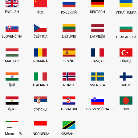
ENGLISH
DEUTSCH
中文
РУССКИЙ
УКРАЇНСЬКА
SLOVENČINA
ČEŠTINA
LIETUVIŲ
LATVIEŠU
БЪЛГАРСКИ
MAGYAR
ROMÂNĂ
ESPAÑOL
FRANÇAIS
TÜRKÇE
हिन्दी
ITALIANO
NORSK
SVENSKA
SUOMI
العَرَبِيَّة
HRVATSKI
SLOVENŠČINA
বাংলা
СРПСКИ
Menu
PORTUGUÊS
INDONESIA
KISWAHILI