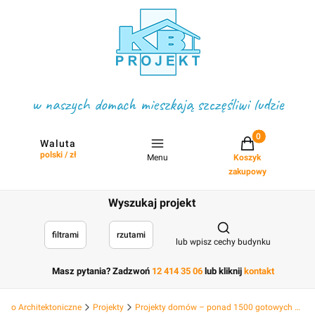
w naszych domach mieszkają szczęśliwi ludzie
Projekty w koszyku
Waluta
polski / zł
Menu
Koszyk
zakupowy
Wyszukaj projekt
Otwórz wyszukiwark
filtrami
rzutami
lub wpisz cechy budynku
Masz pytania? Zadzwoń
12 414 35 06
lub kliknij
kontakt
Biuro Architektoniczne
Projekty
Projekty domów – ponad 1500 gotowych projektów