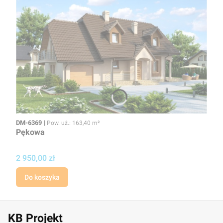
Kod
Powierzchnia użytkowa
DM-6369
Pow. uż.: 163,40 m²
Pękowa
Cena
2 950,00 zł
Do koszyka
KB Projekt