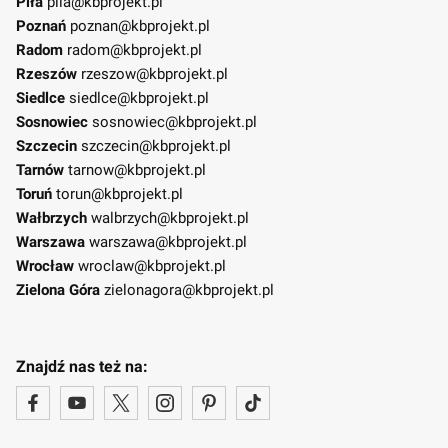
Piła
pila@kbprojekt.pl
Poznań
poznan@kbprojekt.pl
Radom
radom@kbprojekt.pl
Rzeszów
rzeszow@kbprojekt.pl
Siedlce
siedlce@kbprojekt.pl
Sosnowiec
sosnowiec@kbprojekt.pl
Szczecin
szczecin@kbprojekt.pl
Tarnów
tarnow@kbprojekt.pl
Toruń
torun@kbprojekt.pl
Wałbrzych
walbrzych@kbprojekt.pl
Warszawa
warszawa@kbprojekt.pl
Wrocław
wroclaw@kbprojekt.pl
Zielona Góra
zielonagora@kbprojekt.pl
Znajdź nas też na: