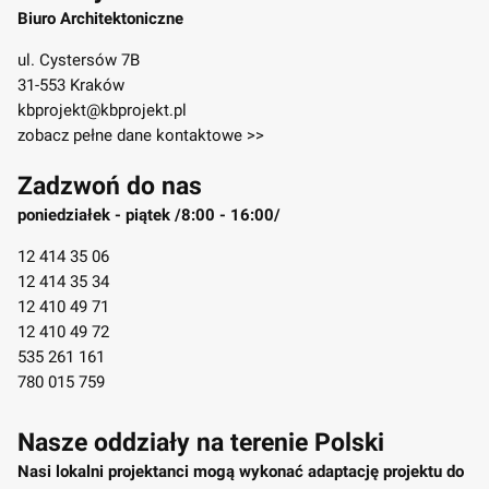
Biuro Architektoniczne
ul. Cystersów 7B
31-553 Kraków
kbprojekt@kbprojekt.pl
zobacz pełne dane kontaktowe >>
Zadzwoń do nas
poniedziałek - piątek /8:00 - 16:00/
12 414 35 06
12 414 35 34
12 410 49 71
12 410 49 72
535 261 161
780 015 759
Nasze oddziały na terenie Polski
Nasi lokalni projektanci mogą wykonać adaptację projektu do