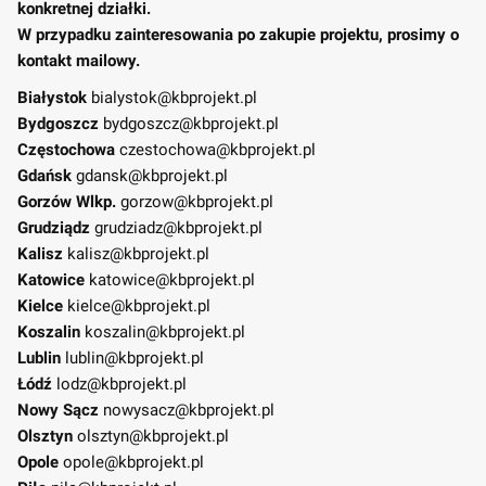
konkretnej działki.
W przypadku zainteresowania po zakupie projektu, prosimy o
kontakt mailowy.
Białystok
bialystok@kbprojekt.pl
Bydgoszcz
bydgoszcz@kbprojekt.pl
Częstochowa
czestochowa@kbprojekt.pl
Gdańsk
gdansk@kbprojekt.pl
Gorzów Wlkp.
gorzow@kbprojekt.pl
Grudziądz
grudziadz@kbprojekt.pl
Kalisz
kalisz@kbprojekt.pl
Katowice
katowice@kbprojekt.pl
Kielce
kielce@kbprojekt.pl
Koszalin
koszalin@kbprojekt.pl
Lublin
lublin@kbprojekt.pl
Łódź
lodz@kbprojekt.pl
Nowy Sącz
nowysacz@kbprojekt.pl
Olsztyn
olsztyn@kbprojekt.pl
Opole
opole@kbprojekt.pl