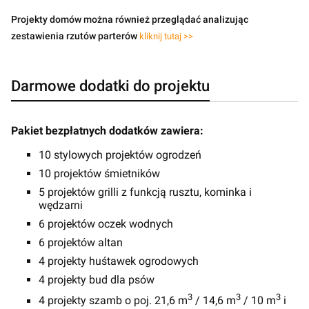
Projekty domów można również przeglądać analizując
zestawienia rzutów parterów
kliknij tutaj >>
Darmowe dodatki do projektu
Pakiet bezpłatnych dodatków zawiera:
10 stylowych projektów ogrodzeń
10 projektów śmietników
5 projektów grilli z funkcją rusztu, kominka i
wędzarni
6 projektów oczek wodnych
6 projektów altan
4 projekty huśtawek ogrodowych
4 projekty bud dla psów
3
3
3
4 projekty szamb o poj. 21,6 m
/ 14,6 m
/ 10 m
i