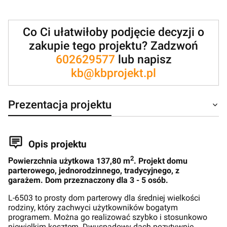
Co Ci ułatwiłoby podjęcie decyzji o
zakupie tego projektu? Zadzwoń
602629577
lub napisz
kb@kbprojekt.pl
Prezentacja projektu
Opis projektu
2
P
owierzchnia użytkowa 137,80 m
. Projekt domu
parterowego, jednorodzinnego, tradycyjnego, z
garażem. Dom przeznaczony dla 3 - 5 osób.
L-6503 to prosty dom parterowy dla średniej wielkości
rodziny, który zachwyci użytkowników bogatym
programem. Można go realizować szybko i stosunkowo
niewielkim kosztem. Dwuspadowy dach pozytywnie