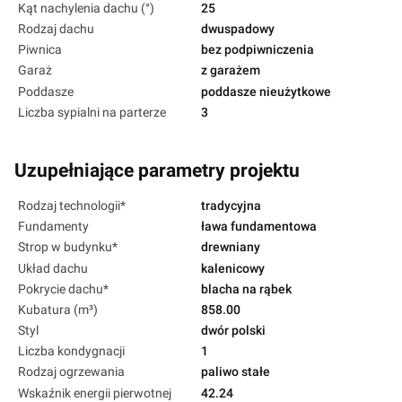
Kąt nachylenia dachu (°)
25
Rodzaj dachu
dwuspadowy
Piwnica
bez podpiwniczenia
Garaż
z garażem
Poddasze
poddasze nieużytkowe
Liczba sypialni na parterze
3
Uzupełniające parametry projektu
Rodzaj technologii*
tradycyjna
Fundamenty
ława fundamentowa
Strop w budynku*
drewniany
Układ dachu
kalenicowy
Pokrycie dachu*
blacha na rąbek
Kubatura (m³)
858.00
Styl
dwór polski
Liczba kondygnacji
1
Rodzaj ogrzewania
paliwo stałe
Wskaźnik energii pierwotnej
42.24