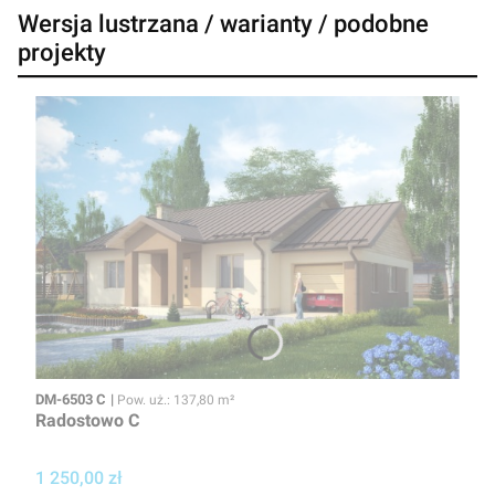
Wersja lustrzana / warianty / podobne
projekty
Kod
Powierzchnia użytkowa
DM-6503 C
Pow. uż.: 137,80 m²
Radostowo C
Cena projektu
1 250,00 zł