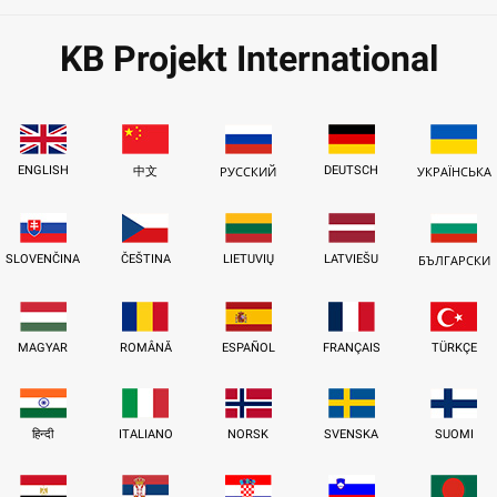
KB Projekt International
ENGLISH
DEUTSCH
中文
РУССКИЙ
УКРАЇНСЬКА
SLOVENČINA
ČEŠTINA
LIETUVIŲ
LATVIEŠU
БЪЛГАРСКИ
MAGYAR
ROMÂNĂ
ESPAÑOL
FRANÇAIS
TÜRKÇE
हिन्दी
ITALIANO
NORSK
SVENSKA
SUOMI