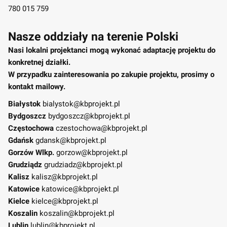
780 015 759
Nasze oddziały na terenie Polski
Nasi lokalni projektanci mogą wykonać adaptację projektu do
konkretnej działki.
W przypadku zainteresowania po zakupie projektu, prosimy o
kontakt mailowy.
Białystok
bialystok@kbprojekt.pl
Bydgoszcz
bydgoszcz@kbprojekt.pl
Częstochowa
czestochowa@kbprojekt.pl
Gdańsk
gdansk@kbprojekt.pl
Gorzów Wlkp.
gorzow@kbprojekt.pl
Grudziądz
grudziadz@kbprojekt.pl
Kalisz
kalisz@kbprojekt.pl
Katowice
katowice@kbprojekt.pl
Kielce
kielce@kbprojekt.pl
Koszalin
koszalin@kbprojekt.pl
Lublin
lublin@kbprojekt.pl