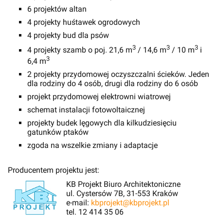
6 projektów altan
4 projekty huśtawek ogrodowych
4 projekty bud dla psów
3
3
3
4 projekty szamb o poj. 21,6 m
/ 14,6 m
/ 10 m
i
3
6,4 m
2 projekty przydomowej oczyszczalni ścieków. Jeden
dla rodziny do 4 osób, drugi dla rodziny do 6 osób
projekt przydomowej elektrowni wiatrowej
schemat instalacji fotowoltaicznej
projekty budek lęgowych dla kilkudziesięciu
gatunków ptaków
zgoda na wszelkie zmiany i adaptacje
Producentem projektu jest:
KB Projekt Biuro Architektoniczne
ul. Cystersów 7B, 31-553 Kraków
e-mail:
kbprojekt@kbprojekt.pl
tel. 12 414 35 06