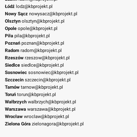
Łódź
lodz@kbprojekt.pl
Nowy Sącz
nowysacz@kbprojekt.pl
Olsztyn
olsztyn@kbprojekt.pl
Opole
opole@kbprojekt.pl
Piła
pila@kbprojekt.pl
Poznań
poznan@kbprojekt.pl
Radom
radom@kbprojekt.pl
Rzeszów
rzeszow@kbprojekt.pl
Siedlce
siedlce@kbprojekt.pl
Sosnowiec
sosnowiec@kbprojekt.pl
Szczecin
szczecin@kbprojekt.pl
Tarnów
tarnow@kbprojekt.pl
Toruń
torun@kbprojekt.pl
Wałbrzych
walbrzych@kbprojekt.pl
Warszawa
warszawa@kbprojekt.pl
Wrocław
wroclaw@kbprojekt.pl
Zielona Góra
zielonagora@kbprojekt.pl