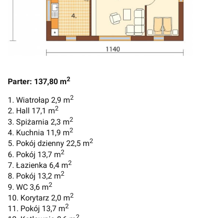
2
Parter: 137,80 m
2
1. Wiatrołap 2,9 m
2
2. Hall 17,1 m
2
3. Spiżarnia 2,3 m
2
4. Kuchnia 11,9 m
2
5. Pokój dzienny 22,5 m
2
6. Pokój 13,7 m
2
7. Łazienka 6,4 m
2
8. Pokój 13,2 m
2
9. WC 3,6 m
2
10. Korytarz 2,0 m
2
11. Pokój 13,7 m
2