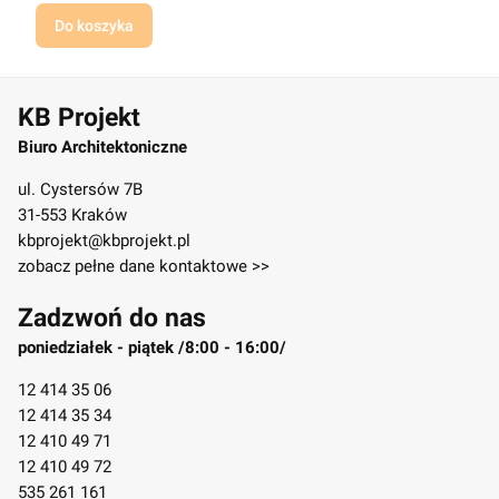
Do koszyka
KB Projekt
Biuro Architektoniczne
ul. Cystersów 7B
31-553 Kraków
kbprojekt@kbprojekt.pl
zobacz pełne dane kontaktowe >>
Zadzwoń do nas
poniedziałek - piątek /8:00 - 16:00/
12 414 35 06
12 414 35 34
12 410 49 71
12 410 49 72
535 261 161