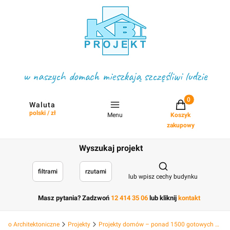
w naszych domach mieszkają szczęśliwi ludzie
Projekty w koszyku
Waluta
polski / zł
Menu
Koszyk
zakupowy
Wyszukaj projekt
Otwórz wyszukiwark
filtrami
rzutami
lub wpisz cechy budynku
Masz pytania? Zadzwoń
12 414 35 06
lub kliknij
kontakt
Biuro Architektoniczne
Projekty
Projekty domów – ponad 1500 gotowych projektów