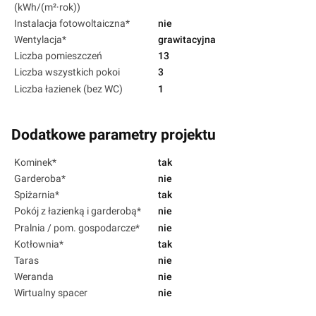
(kWh/(m²·rok))
Instalacja fotowoltaiczna*
nie
Wentylacja*
grawitacyjna
Liczba pomieszczeń
13
Liczba wszystkich pokoi
3
Liczba łazienek (bez WC)
1
Dodatkowe parametry projektu
Kominek*
tak
Garderoba*
nie
Spiżarnia*
tak
Pokój z łazienką i garderobą*
nie
Pralnia / pom. gospodarcze*
nie
Kotłownia*
tak
Taras
nie
Weranda
nie
Wirtualny spacer
nie