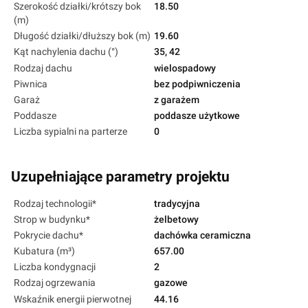
Szerokość działki/krótszy bok
18.50
(m)
Długość działki/dłuższy bok (m)
19.60
Kąt nachylenia dachu (°)
35, 42
Rodzaj dachu
wielospadowy
Piwnica
bez podpiwniczenia
Garaż
z garażem
Poddasze
poddasze użytkowe
Liczba sypialni na parterze
0
Uzupełniające parametry projektu
Rodzaj technologii*
tradycyjna
Strop w budynku*
żelbetowy
Pokrycie dachu*
dachówka ceramiczna
Kubatura (m³)
657.00
Liczba kondygnacji
2
Rodzaj ogrzewania
gazowe
Wskaźnik energii pierwotnej
44.16