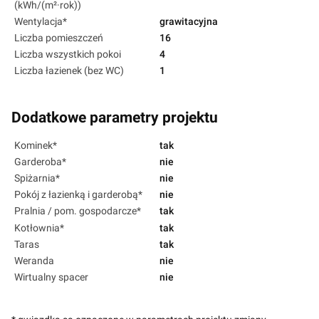
(kWh/(m²·rok))
Wentylacja*
grawitacyjna
Liczba pomieszczeń
16
Liczba wszystkich pokoi
4
Liczba łazienek (bez WC)
1
Dodatkowe parametry projektu
Kominek*
tak
Garderoba*
nie
Spiżarnia*
nie
Pokój z łazienką i garderobą*
nie
Pralnia / pom. gospodarcze*
tak
Kotłownia*
tak
Taras
tak
Weranda
nie
Wirtualny spacer
nie