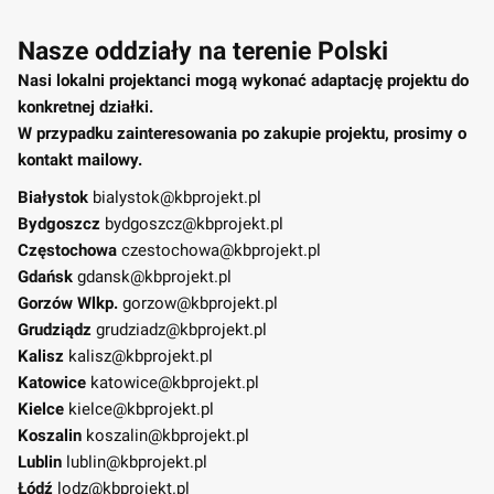
Nasze oddziały na terenie Polski
Nasi lokalni projektanci mogą wykonać adaptację projektu do
konkretnej działki.
W przypadku zainteresowania po zakupie projektu, prosimy o
kontakt mailowy.
Białystok
bialystok@kbprojekt.pl
Bydgoszcz
bydgoszcz@kbprojekt.pl
Częstochowa
czestochowa@kbprojekt.pl
Gdańsk
gdansk@kbprojekt.pl
Gorzów Wlkp.
gorzow@kbprojekt.pl
Grudziądz
grudziadz@kbprojekt.pl
Kalisz
kalisz@kbprojekt.pl
Katowice
katowice@kbprojekt.pl
Kielce
kielce@kbprojekt.pl
Koszalin
koszalin@kbprojekt.pl
Lublin
lublin@kbprojekt.pl
Łódź
lodz@kbprojekt.pl