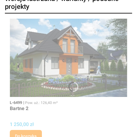
projekty
Kod
Powierzchnia użytkowa
L-6499
Pow. uż.: 126,40 m²
Bartne 2
Cena projektu
1 250,00 zł
Do koszyka