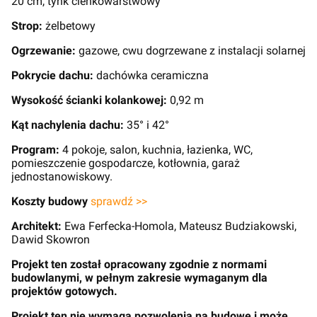
20 cm, tynk cienkowarstwowy
Strop:
żelbetowy
Ogrzewanie:
gazowe, cwu dogrzewane z instalacji solarnej
Pokrycie dachu:
dachówka ceramiczna
Wysokość ścianki kolankowej:
0,92 m
Kąt nachylenia dachu:
35° i 42°
Program:
4 pokoje, salon, kuchnia, łazienka, WC,
pomieszczenie gospodarcze, kotłownia, garaż
jednostanowiskowy.
Koszty budowy
sprawdź >>
Architekt:
Ewa Ferfecka-Homola, Mateusz Budziakowski,
Dawid Skowron
Projekt ten został opracowany zgodnie z normami
budowlanymi, w pełnym zakresie wymaganym dla
projektów gotowych.
Projekt ten nie wymaga pozwolenia na budowę i może