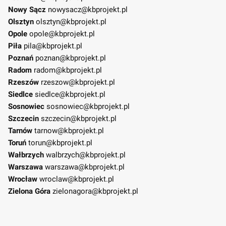
Nowy Sącz
nowysacz@kbprojekt.pl
Olsztyn
olsztyn@kbprojekt.pl
Opole
opole@kbprojekt.pl
Piła
pila@kbprojekt.pl
Poznań
poznan@kbprojekt.pl
Radom
radom@kbprojekt.pl
Rzeszów
rzeszow@kbprojekt.pl
Siedlce
siedlce@kbprojekt.pl
Sosnowiec
sosnowiec@kbprojekt.pl
Szczecin
szczecin@kbprojekt.pl
Tarnów
tarnow@kbprojekt.pl
Toruń
torun@kbprojekt.pl
Wałbrzych
walbrzych@kbprojekt.pl
Warszawa
warszawa@kbprojekt.pl
Wrocław
wroclaw@kbprojekt.pl
Zielona Góra
zielonagora@kbprojekt.pl