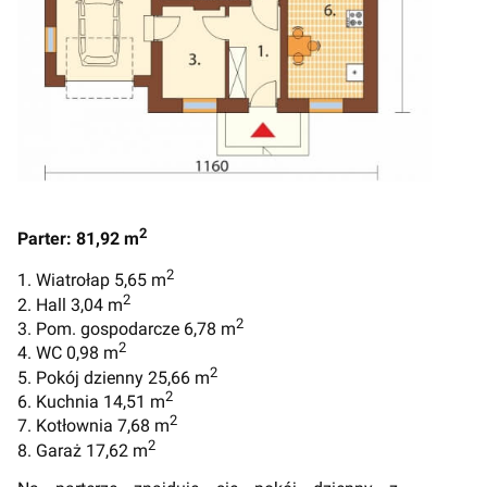
2
Parter: 81,92 m
2
1. Wiatrołap 5,65 m
2
2. Hall 3,04 m
2
3. Pom. gospodarcze 6,78 m
2
4. WC 0,98 m
2
5. Pokój dzienny 25,66 m
2
6. Kuchnia 14,51 m
2
7. Kotłownia 7,68 m
2
8. Garaż 17,62 m