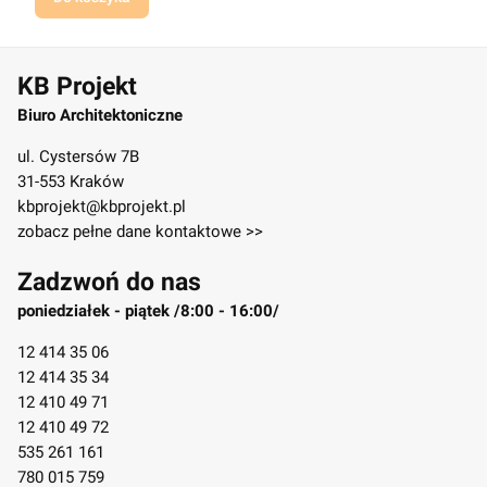
KB Projekt
Biuro Architektoniczne
ul. Cystersów 7B
31-553 Kraków
kbprojekt@kbprojekt.pl
zobacz pełne dane kontaktowe >>
Zadzwoń do nas
poniedziałek - piątek /8:00 - 16:00/
12 414 35 06
12 414 35 34
12 410 49 71
12 410 49 72
535 261 161
780 015 759