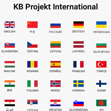
KB Projekt International
ENGLISH
DEUTSCH
中文
РУССКИЙ
УКРАЇНСЬКА
SLOVENČINA
ČEŠTINA
LIETUVIŲ
LATVIEŠU
БЪЛГАРСКИ
MAGYAR
ROMÂNĂ
ESPAÑOL
FRANÇAIS
TÜRKÇE
हिन्दी
ITALIANO
NORSK
SVENSKA
SUOMI
العَرَبِيَّة
HRVATSKI
SLOVENŠČINA
বাংলা
СРПСКИ