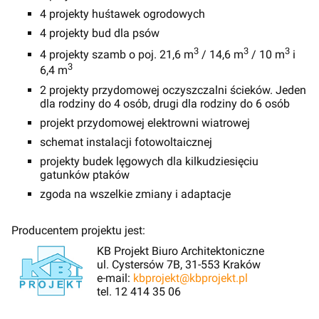
4 projekty huśtawek ogrodowych
4 projekty bud dla psów
3
3
3
4 projekty szamb o poj. 21,6 m
/ 14,6 m
/ 10 m
i
3
6,4 m
2 projekty przydomowej oczyszczalni ścieków. Jeden
dla rodziny do 4 osób, drugi dla rodziny do 6 osób
projekt przydomowej elektrowni wiatrowej
schemat instalacji fotowoltaicznej
projekty budek lęgowych dla kilkudziesięciu
gatunków ptaków
zgoda na wszelkie zmiany i adaptacje
Producentem projektu jest:
KB Projekt Biuro Architektoniczne
ul. Cystersów 7B, 31-553 Kraków
e-mail:
kbprojekt@kbprojekt.pl
tel. 12 414 35 06