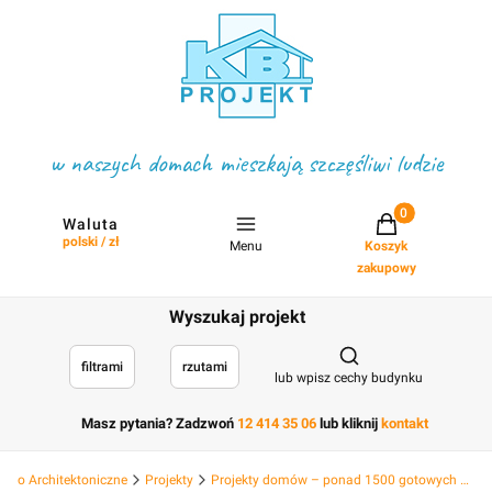
w naszych domach mieszkają szczęśliwi ludzie
Projekty w koszyku
Waluta
polski / zł
Menu
Koszyk
zakupowy
Wyszukaj projekt
Otwórz wyszukiwark
filtrami
rzutami
lub wpisz cechy budynku
Masz pytania? Zadzwoń
12 414 35 06
lub kliknij
kontakt
Biuro Architektoniczne
Projekty
Projekty domów – ponad 1500 gotowych projektów