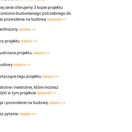
j cenie oferujemy 3 kopie projektu
ktoniczno-budowlanego potrzebnego do
ia pozwolenia na budowę
sprawdź >>
techniczny
zamów >>
ry projektu
zobacz >>
lustrzane projektu
zobacz >>
budowy
zobacz >>
otyczące tego projektu
zobacz >>
stotne i nieistotne, które możesz
zić w tym projekcie
sprawdź >>
ja i pozwolenie na budowę
zobacz >>
sz pytanie
napisz >>