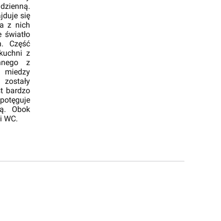
 dzienną.
jduje się
wa z nich
e światło
. Część
kuchni z
nnego z
 miedzy
zostały
st bardzo
potęguje
ią. Obok
i WC.