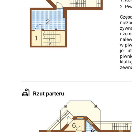
1. Ko
2. Pi
Częś
niez
żywn
dżem
nalew
w piw
jej 
piwn
klat
zewną
Rzut parteru