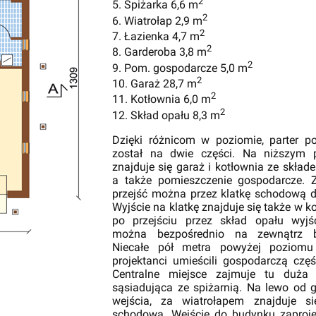
2
5. Spiżarka 6,6 m
2
6. Wiatrołap 2,9 m
2
7. Łazienka 4,7 m
2
8. Garderoba 3,8 m
2
9. Pom. gospodarcze 5,0 m
2
10. Garaż 28,7 m
2
11. Kotłownia 6,0 m
2
12. Skład opału 8,3 m
Dzięki różnicom w poziomie, parter po
został na dwie części. Na niższym 
znajduje się garaż i kotłownia ze skład
a także pomieszczenie gospodarcze. 
przejść można przez klatkę schodową 
Wyjście na klatkę znajduje się także w ko
po przejściu przez skład opału wyjś
można bezpośrednio na zewnątrz b
Niecałe pół metra powyżej poziomu
projektanci umieścili gospodarczą czę
Centralne miejsce zajmuje tu duża 
sąsiadująca ze spiżarnią. Na lewo od 
wejścia, za wiatrołapem znajduje si
schodowa. Wejście do budynku zaproj