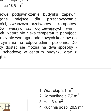
munikacja 2,9 m
2
wnica 10,9 m
ciowe podpiwniczenie budynku zapewni
będne miejsce dla przechowywania
ości, zwłaszcza przetworów - kompotów,
ów; warzyw czy dojrzewających win i
ek. Naturalnie niska temperatura panująca
nicy nie wymaga dodatkowych kosztów do
utrzymania na odpowiednim poziomie. Do
icy dostać się można na dwa sposoby -
ką schodową w centrum budynku oraz z
trz.
2
1. Wiatrołap 2,1 m
2
2. Komunikacja 7,7 m
2
3. Hall 3,4 m
2
4. Kuchnia gosp. 20,5 m