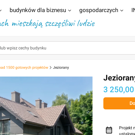
budynków dla biznesu
gospodarczych
I
h mieszkają szczęśliwi ludzie
nad 1500 gotowych projektów
Jeziorany
Jezioran
Cena
3 250,00
Do
Projekt 
ustalon