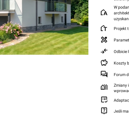
W podane
archite
uzyskan
Projekt 
Paramet
Odbicie 
Koszty 
Forum d
Zmiany i
wprowad
Adaptac
Jeśli ma