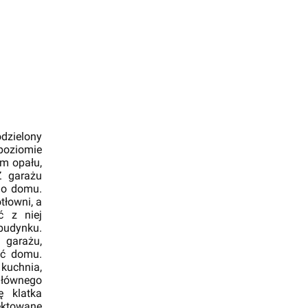
dzielony
poziomie
em opału,
Z garażu
do domu.
tłowni, a
ć z niej
udynku.
 garażu,
ść domu.
kuchnia,
głównego
ę klatka
ektowane