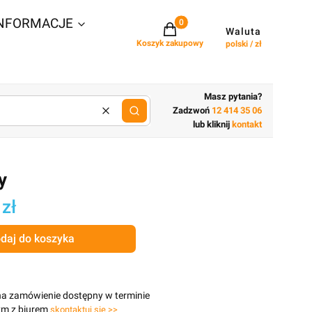
NFORMACJE
Projekty w koszyku: 0. Zobacz szcz
Waluta
Koszyk zakupowy
polski / zł
Masz pytania?
Zadzwoń
12 414 35 06
Wyczyść
lub wpisz cechy budynku
lub kliknij
kontakt
y
 zł
daj do koszyka
na zamówienie dostępny w terminie
ym z biurem
skontaktuj się >>