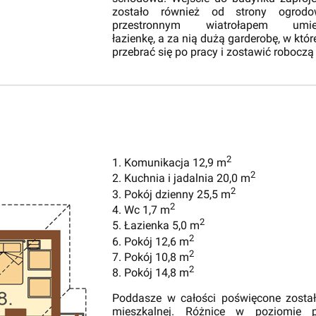
zostało również od strony ogrodo
przestronnym wiatrołapem umie
łazienkę, a za nią dużą garderobę, w któ
przebrać się po pracy i zostawić roboczą
2
1. Komunikacja 12,9 m
2
2. Kuchnia i jadalnia 20,0 m
2
3. Pokój dzienny 25,5 m
2
4. Wc 1,7 m
2
5. Łazienka 5,0 m
2
6. Pokój 12,6 m
2
7. Pokój 10,8 m
2
8. Pokój 14,8 m
Poddasze w całości poświęcone został
mieszkalnej. Różnice w poziomie p