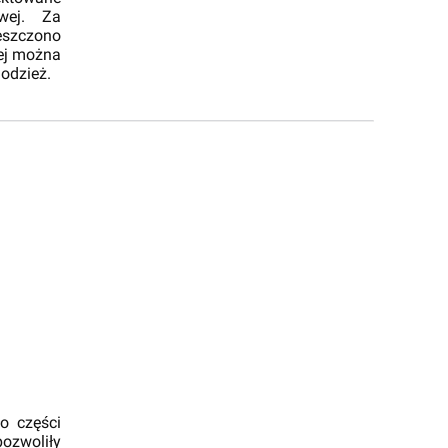
wej. Za
szczono
rej można
 odzież.
o części
ozwoliły