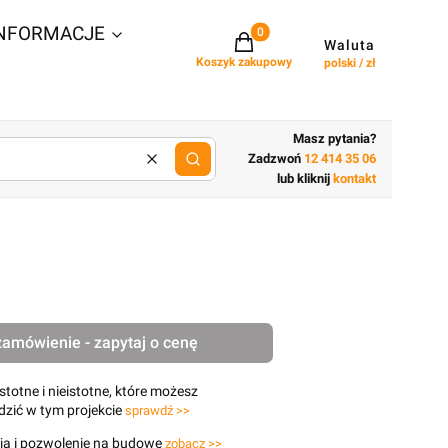
NFORMACJE
Projekty w koszyku: 0. Zobacz szcz
Waluta
Koszyk zakupowy
polski / zł
Masz pytania?
Zadzwoń
12 414 35 06
Wyczyść
lub wpisz cechy budynku
lub kliknij
kontakt
zamówienie - zapytaj o cenę
stotne i nieistotne, które możesz
zić w tym projekcie
sprawdź >>
ja i pozwolenie na budowę
zobacz >>