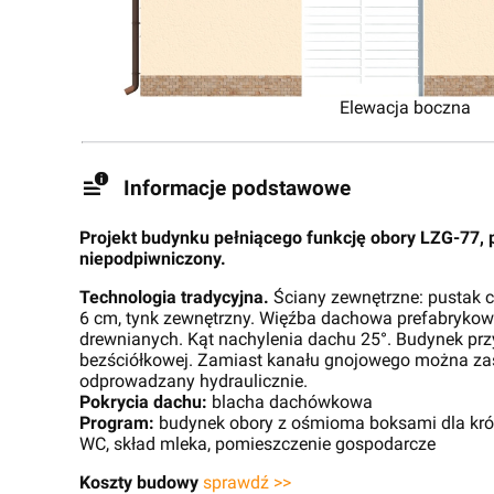
Elewacja boczna
Informacje podstawowe
Projekt budynku pełniącego funkcję obory LZG-77, 
niepodpiwniczony.
Technologia tradycyjna.
Ściany zewnętrzne: pustak c
6 cm, tynk zewnętrzny. Więźba dachowa prefabryko
drewnianych. Kąt nachylenia dachu 25°. Budynek pr
bezściółkowej. Zamiast kanału gnojowego można za
odprowadzany hydraulicznie.
Pokrycia dachu:
blacha dachówkowa
Program:
budynek obory z ośmioma boksami dla krów,
WC, skład mleka, pomieszczenie gospodarcze
Koszty budowy
sprawdź >>