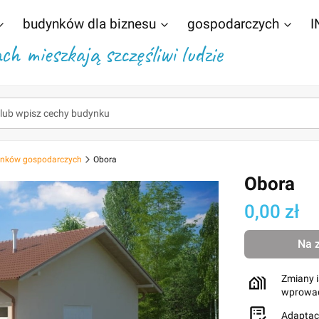
budynków dla biznesu
gospodarczych
I
h mieszkają szczęśliwi ludzie
dynków gospodarczych
Obora
Obora
Cena
0,00 zł
Na 
Zmiany i
wprowad
Adaptac