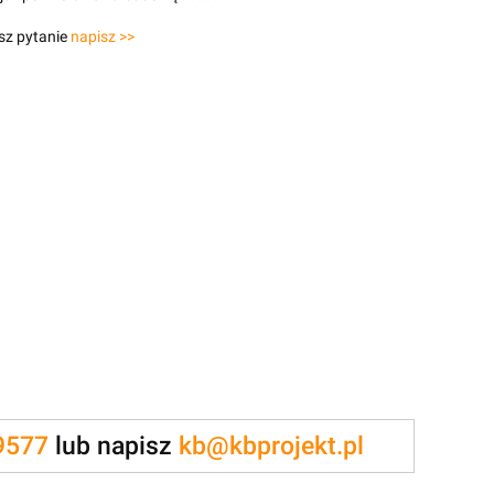
sz pytanie
napisz >>
9577
lub napisz
kb@kbprojekt.pl