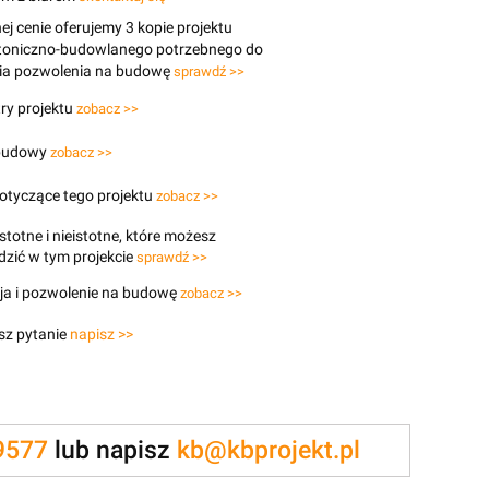
j cenie oferujemy 3 kopie projektu
ktoniczno-budowlanego potrzebnego do
ia pozwolenia na budowę
sprawdź >>
ry projektu
zobacz >>
budowy
zobacz >>
otyczące tego projektu
zobacz >>
stotne i nieistotne, które możesz
zić w tym projekcie
sprawdź >>
ja i pozwolenie na budowę
zobacz >>
sz pytanie
napisz >>
9577
lub napisz
kb@kbprojekt.pl