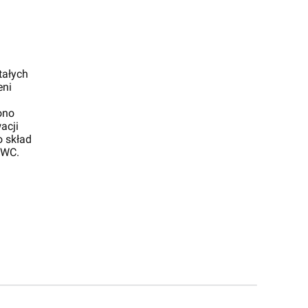
tałych
eni
ono
acji
o skład
 WC.