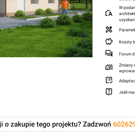
W podane
archite
uzyskan
Paramet
Koszty 
Forum d
Zmiany i
wprowad
Adaptac
Jeśli ma
zji o zakupie tego projektu? Zadzwoń
60262