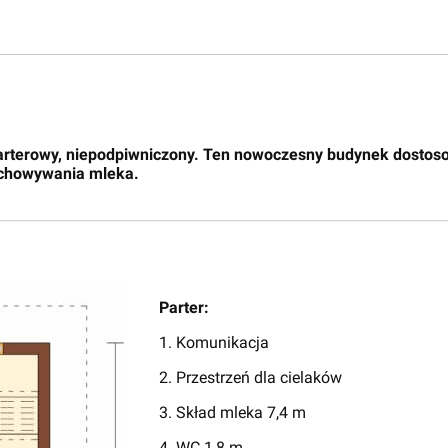
arterowy, niepodpiwniczony. Ten nowoczesny budynek dostosow
echowywania mleka.
Parter:
1. Komunikacja
2. Przestrzeń dla cielaków
3. Skład mleka 7,4 m
4. WC 1,8 m