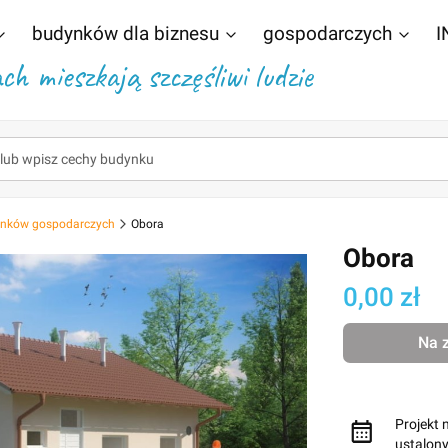
budynków dla biznesu
gospodarczych
I
h mieszkają szczęśliwi ludzie
dynków gospodarczych
Obora
Obora
Cena
0,00 zł
Na 
Projekt 
ustalon