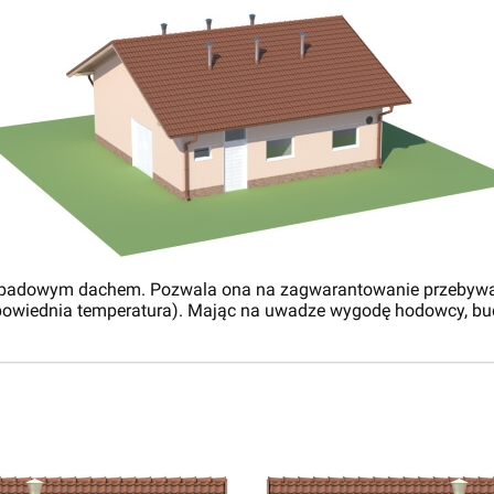
wuspadowym dachem. Pozwala ona na zagwarantowanie przebyw
dpowiednia temperatura). Mając na uwadze wygodę hodowcy, bud