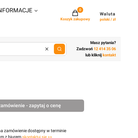
NFORMACJE
Projekty w koszyku: 0. Zobacz szcz
Waluta
Koszyk zakupowy
polski / zł
Masz pytania?
Zadzwoń
12 414 35 06
Wyczyść
lub wpisz cechy budynku
lub kliknij
kontakt
zamówienie - zapytaj o cenę
na zamówienie dostępny w terminie
ym z biurem
skontaktuj się >>