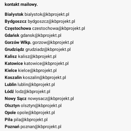
kontakt mailowy.
Białystok
bialystok@kbprojekt.pl
Bydgoszcz
bydgoszcz@kbprojekt.pl
Częstochowa
czestochowa@kbprojekt.pl
Gdańsk
gdansk@kbprojekt.pl
Gorzów Wlkp.
gorzow@kbprojekt.pl
Grudziądz
grudziadz@kbprojekt.pl
Kalisz
kalisz@kbprojekt.pl
Katowice
katowice@kbprojekt.pl
Kielce
kielce@kbprojekt.pl
Koszalin
koszalin@kbprojekt.pl
Lublin
lublin@kbprojekt.pl
Łódź
lodz@kbprojekt.pl
Nowy Sącz
nowysacz@kbprojekt.pl
Olsztyn
olsztyn@kbprojekt.pl
Opole
opole@kbprojekt.pl
Piła
pila@kbprojekt.pl
Poznań
poznan@kbprojekt.pl