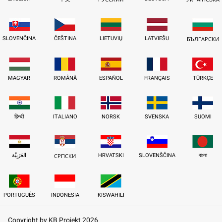
SLOVENČINA
ČEŠTINA
LIETUVIŲ
LATVIEŠU
БЪЛГАРСКИ
MAGYAR
ROMÂNĂ
ESPAÑOL
FRANÇAIS
TÜRKÇE
हिन्दी
ITALIANO
NORSK
SVENSKA
SUOMI
العَرَبِيَّة
HRVATSKI
SLOVENŠČINA
বাংলা
СРПСКИ
PORTUGUÊS
INDONESIA
KISWAHILI
Copyright by KB Projekt 2026