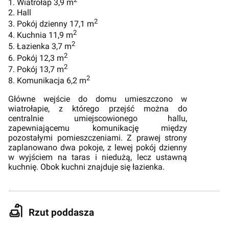
1. Wiatrołap 3,9 m
2. Hall
2
3. Pokój dzienny 17,1 m
2
4. Kuchnia 11,9 m
2
5. Łazienka 3,7 m
2
6. Pokój 12,3 m
2
7. Pokój 13,7 m
2
8. Komunikacja 6,2 m
Główne wejście do domu umieszczono w
wiatrołapie, z którego przejść można do
centralnie umiejscowionego hallu,
zapewniającemu komunikację między
pozostałymi pomieszczeniami. Z prawej strony
zaplanowano dwa pokoje, z lewej pokój dzienny
w wyjściem na taras i niedużą, lecz ustawną
kuchnię. Obok kuchni znajduje się łazienka.
Rzut poddasza