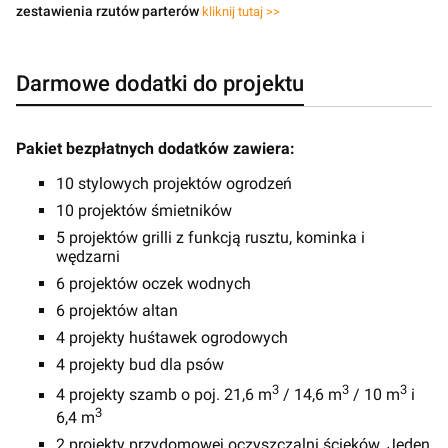
zestawienia rzutów parterów
kliknij tutaj >>
Darmowe dodatki do projektu
Pakiet bezpłatnych dodatków zawiera:
10 stylowych projektów ogrodzeń
10 projektów śmietników
5 projektów grilli z funkcją rusztu, kominka i
wędzarni
6 projektów oczek wodnych
6 projektów altan
4 projekty huśtawek ogrodowych
4 projekty bud dla psów
3
3
3
4 projekty szamb o poj. 21,6 m
/ 14,6 m
/ 10 m
i
3
6,4 m
2 projekty przydomowej oczyszczalni ścieków. Jeden