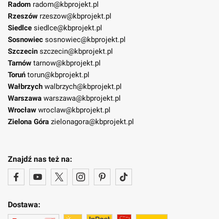
Radom
radom@kbprojekt.pl
Rzeszów
rzeszow@kbprojekt.pl
Siedlce
siedlce@kbprojekt.pl
Sosnowiec
sosnowiec@kbprojekt.pl
Szczecin
szczecin@kbprojekt.pl
Tarnów
tarnow@kbprojekt.pl
Toruń
torun@kbprojekt.pl
Wałbrzych
walbrzych@kbprojekt.pl
Warszawa
warszawa@kbprojekt.pl
Wrocław
wroclaw@kbprojekt.pl
Zielona Góra
zielonagora@kbprojekt.pl
Znajdź nas też na:
Dostawa: