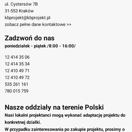
ul. Cystersów 7B
31-553 Kraków
kbprojekt@kbprojekt.pl
zobacz pełne dane kontaktowe >>
Zadzwoń do nas
poniedziałek - piątek /8:00 - 16:00/
12 414 35 06
12 414 35 34
12 410 49 71
12 410 49 72
535 261 161
780 015 759
Nasze oddziały na terenie Polski
Nasi lokalni projektanci mogą wykonać adaptację projektu do
konkretnej działki.
W przypadku zainteresowania po zakupie projektu, prosimy o