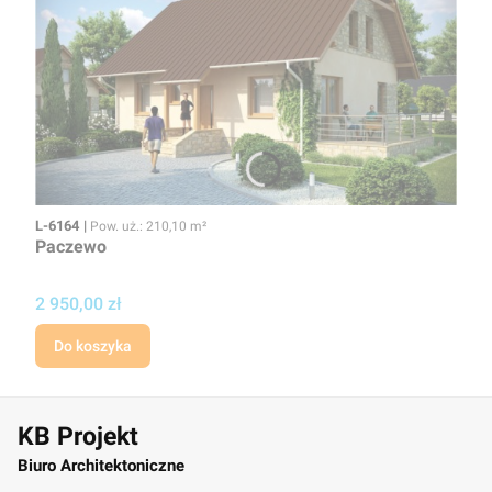
Kod
Powierzchnia użytkowa
L-6164
Pow. uż.: 210,10 m²
Paczewo
Cena
2 950,00 zł
Do koszyka
KB Projekt
Biuro Architektoniczne