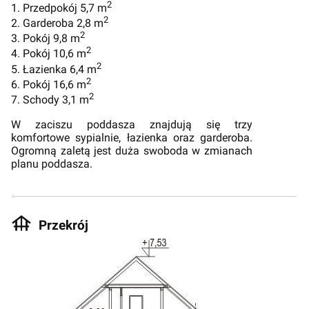
2
1. Przedpokój 5,7 m
2
2. Garderoba 2,8 m
2
3. Pokój 9,8 m
2
4. Pokój 10,6 m
2
5. Łazienka 6,4 m
2
6. Pokój 16,6 m
2
7. Schody 3,1 m
W zaciszu poddasza znajdują się trzy
komfortowe sypialnie, łazienka oraz garderoba.
Ogromną zaletą jest duża swoboda w zmianach
planu poddasza.
Przekrój