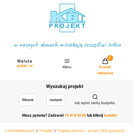
w naszych domach mieszkają szczęśliwi ludzie
Projekty w koszyku
Waluta
polski / zł
Menu
Koszyk
zakupowy
Wyszukaj projekt
Otwórz wyszukiwark
filtrami
rzutami
lub wpisz cechy budynku
Masz pytania? Zadzwoń
12 414 35 06
lub kliknij
kontakt
Biuro Architektoniczne
Projekty
Projekty domów – ponad 1500 gotowych projektów