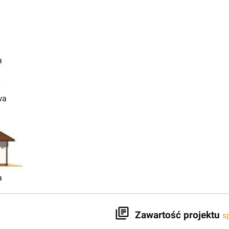
wa
a
Zawartość projektu
s