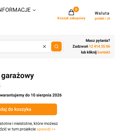
NFORMACJE
Projekty w koszyku: 0. Zobacz szcz
Waluta
Koszyk zakupowy
polski / zł
Masz pytania?
Zadzwoń
12 414 35 06
Wyczyść
lub wpisz cechy budynku
lub kliknij
kontakt
 garażowy
ł
gwarantujemy do 10 sierpnia 2026
daj do koszyka
stotne i nieistotne, które możesz
zić w tym projekcie
sprawdź >>