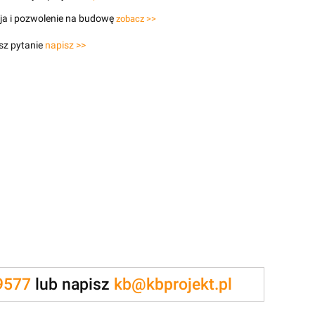
ja i pozwolenie na budowę
zobacz >>
sz pytanie
napisz >>
9577
lub napisz
kb@kbprojekt.pl