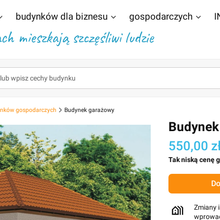
budynków dla biznesu
gospodarczych
I
h mieszkają szczęśliwi ludzie
dynków gospodarczych
Budynek garażowy
Budynek
550,00 z
Tak niską cenę 
Do
Zmiany i
wprowad