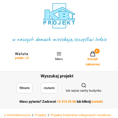
w naszych domach mieszkają szczęśliwi ludzie
Projekty w koszyku
Waluta
polski / zł
Menu
Koszyk
zakupowy
Wyszukaj projekt
Otwórz wyszukiwark
filtrami
rzutami
lub wpisz cechy budynku
Masz pytania? Zadzwoń
12 414 35 06
lub kliknij
kontakt
Biuro Architektoniczne
Projekty
Projekty budynków usługowych, handlowych hotelowych, deweloperskich i hal