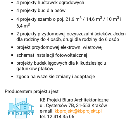
4 projekty huśtawek ogrodowych
4 projekty bud dla psów
3
3
3
4 projekty szamb o poj. 21,6 m
/ 14,6 m
/ 10 m
i
3
6,4 m
2 projekty przydomowej oczyszczalni ścieków. Jeden
dla rodziny do 4 osób, drugi dla rodziny do 6 osób
projekt przydomowej elektrowni wiatrowej
schemat instalacji fotowoltaicznej
projekty budek lęgowych dla kilkudziesięciu
gatunków ptaków
zgoda na wszelkie zmiany i adaptacje
Producentem projektu jest:
KB Projekt Biuro Architektoniczne
ul. Cystersów 7B, 31-553 Kraków
e-mail:
kbprojekt@kbprojekt.pl
tel. 12 414 35 06