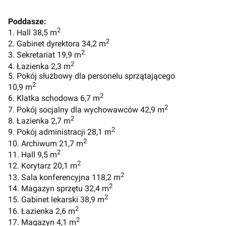
Poddasze:
2
1. Hall 38,5 m
2
2. Gabinet dyrektora 34,2 m
2
3. Sekretariat 19,9 m
2
4. Łazienka 2,3 m
5. Pokój służbowy dla personelu sprzątającego
2
10,9 m
2
6. Klatka schodowa 6,7 m
2
7. Pokój socjalny dla wychowawców 42,9 m
2
8. Łazienka 2,7 m
2
9. Pokój administracji 28,1 m
2
10. Archiwum 21,7 m
2
11. Hall 9,5 m
2
12. Korytarz 20,1 m
2
13. Sala konferencyjna 118,2 m
2
14. Magazyn sprzętu 32,4 m
2
15. Gabinet lekarski 38,9 m
2
16. Łazienka 2,6 m
2
17. Magazyn 4,1 m