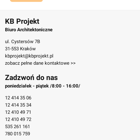
KB Projekt
Biuro Architektoniczne
ul. Cystersów 7B
31-553 Kraków
kbprojekt@kbprojekt.pl
zobacz pełne dane kontaktowe >>
Zadzwoń do nas
poniedziałek - piątek /8:00 - 16:00/
12 414 35 06
12 414 35 34
12 410 49 71
12 410 49 72
535 261 161
780 015 759