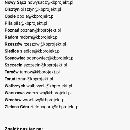
Nowy Sącz
nowysacz@kbprojekt.pl
Olsztyn
olsztyn@kbprojekt.pl
Opole
opole@kbprojekt.pl
Piła
pila@kbprojekt.pl
Poznań
poznan@kbprojekt.pl
Radom
radom@kbprojekt.pl
Rzeszów
rzeszow@kbprojekt.pl
Siedlce
siedlce@kbprojekt.pl
Sosnowiec
sosnowiec@kbprojekt.pl
Szczecin
szczecin@kbprojekt.pl
Tarnów
tarnow@kbprojekt.pl
Toruń
torun@kbprojekt.pl
Wałbrzych
walbrzych@kbprojekt.pl
Warszawa
warszawa@kbprojekt.pl
Wrocław
wroclaw@kbprojekt.pl
Zielona Góra
zielonagora@kbprojekt.pl
Znajdź nas też na: