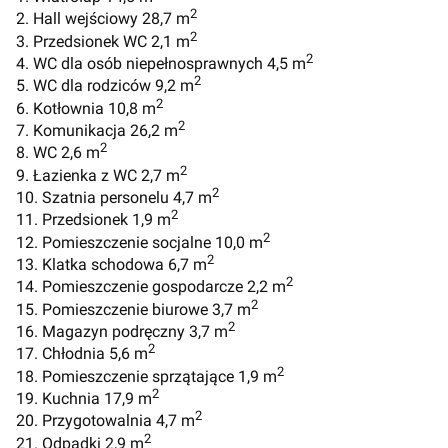
2
2. Hall wejściowy 28,7 m
2
3. Przedsionek WC 2,1 m
2
4. WC dla osób niepełnosprawnych 4,5 m
2
5. WC dla rodziców 9,2 m
2
6. Kotłownia 10,8 m
2
7. Komunikacja 26,2 m
2
8. WC 2,6 m
2
9. Łazienka z WC 2,7 m
2
10. Szatnia personelu 4,7 m
2
11. Przedsionek 1,9 m
2
12. Pomieszczenie socjalne 10,0 m
2
13. Klatka schodowa 6,7 m
2
14. Pomieszczenie gospodarcze 2,2 m
2
15. Pomieszczenie biurowe 3,7 m
2
16. Magazyn podręczny 3,7 m
2
17. Chłodnia 5,6 m
2
18. Pomieszczenie sprzątające 1,9 m
2
19. Kuchnia 17,9 m
2
20. Przygotowalnia 4,7 m
2
21. Odpadki 2,9 m