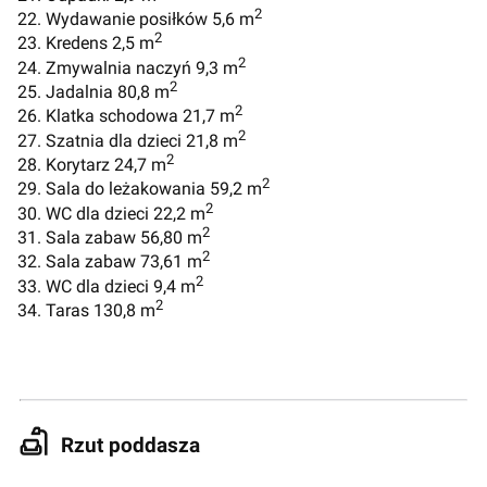
2
22. Wydawanie posiłków 5,6 m
2
23. Kredens 2,5 m
2
24. Zmywalnia naczyń 9,3 m
2
25. Jadalnia 80,8 m
2
26. Klatka schodowa 21,7 m
2
27. Szatnia dla dzieci 21,8 m
2
28. Korytarz 24,7 m
2
29. Sala do leżakowania 59,2 m
2
30. WC dla dzieci 22,2 m
2
31. Sala zabaw 56,80 m
2
32. Sala zabaw 73,61 m
2
33. WC dla dzieci 9,4 m
2
34. Taras 130,8 m
Rzut poddasza