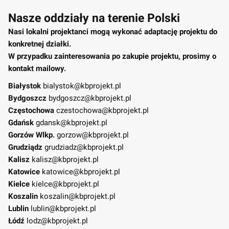
Nasze oddziały na terenie Polski
Nasi lokalni projektanci mogą wykonać adaptację projektu do
konkretnej działki.
W przypadku zainteresowania po zakupie projektu, prosimy o
kontakt mailowy.
Białystok
bialystok@kbprojekt.pl
Bydgoszcz
bydgoszcz@kbprojekt.pl
Częstochowa
czestochowa@kbprojekt.pl
Gdańsk
gdansk@kbprojekt.pl
Gorzów Wlkp.
gorzow@kbprojekt.pl
Grudziądz
grudziadz@kbprojekt.pl
Kalisz
kalisz@kbprojekt.pl
Katowice
katowice@kbprojekt.pl
Kielce
kielce@kbprojekt.pl
Koszalin
koszalin@kbprojekt.pl
Lublin
lublin@kbprojekt.pl
Łódź
lodz@kbprojekt.pl