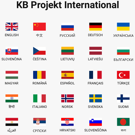
KB Projekt International
ENGLISH
DEUTSCH
中文
РУССКИЙ
УКРАЇНСЬКА
SLOVENČINA
ČEŠTINA
LIETUVIŲ
LATVIEŠU
БЪЛГАРСКИ
MAGYAR
ROMÂNĂ
ESPAÑOL
FRANÇAIS
TÜRKÇE
हिन्दी
ITALIANO
NORSK
SVENSKA
SUOMI
العَرَبِيَّة
HRVATSKI
SLOVENŠČINA
বাংলা
СРПСКИ