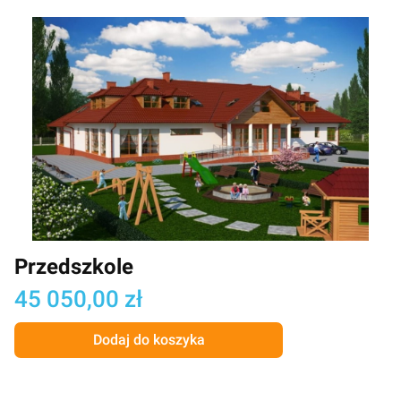
Przedszkole
Cena
45 050,00 zł
Dodaj do koszyka