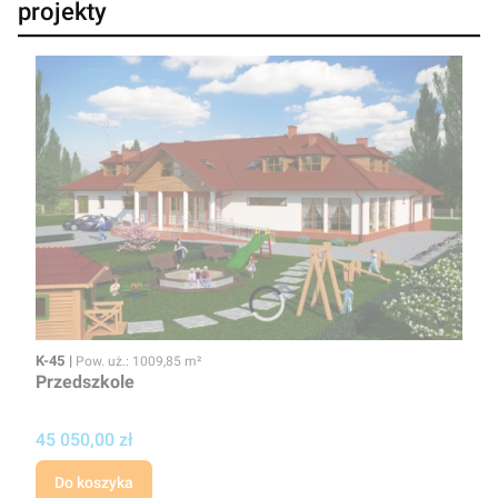
projekty
Kod
Powierzchnia użytkowa
K-45
Pow. uż.: 1009,85 m²
Przedszkole
Cena
45 050,00 zł
Do koszyka