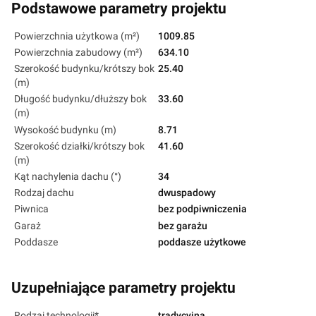
Podstawowe parametry projektu
Powierzchnia użytkowa (m²)
1009.85
Powierzchnia zabudowy (m²)
634.10
Szerokość budynku/krótszy bok
25.40
(m)
Długość budynku/dłuższy bok
33.60
(m)
Wysokość budynku (m)
8.71
Szerokość działki/krótszy bok
41.60
(m)
Kąt nachylenia dachu (°)
34
Rodzaj dachu
dwuspadowy
Piwnica
bez podpiwniczenia
Garaż
bez garażu
Poddasze
poddasze użytkowe
Uzupełniające parametry projektu
Rodzaj technologii*
tradycyjna