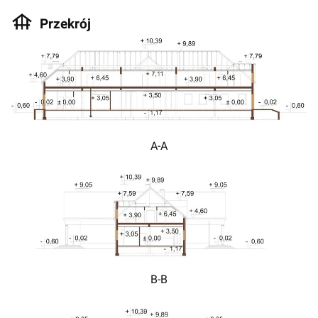
Przekrój
A-A
B-B