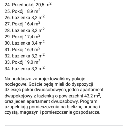
2
24. Przedpokój 20,5 m
2
25. Pokój 18,9 m
2
26. Łazienka 3,2 m
2
27. Pokój 16,4 m
2
28. Łazienka 3,2 m
2
29. Pokój 17,4 m
2
30. Łazienka 3,4 m
2
31. Pokój 16,9 m
2
32. Łazienka 3,2 m
2
33. Pokój 19,0 m
2
34. Łazienka 3,3 m
Na poddaszu zaprojektowaliśmy pokoje
noclegowe. Goście będą mieli do dyspozycji
dziesięć pokoi dwuosobowych, jeden apartament
2
dwupokojowy z łazienką o powierzchni 43,2 m
,
oraz jeden apartament dwuosobowy. Program
uzupełniają pomieszczenia na bieliznę brudną i
czystą, magazyn i pomieszczenie gospodarcze.