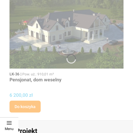
Kod
Powierzchnia użytkowa
LK-36
Pow. uż.: 910,01 m²
Pensjonat, dom weselny
Cena projektu
6 200,00 zł
Do koszyka
Menu
KB Projekt