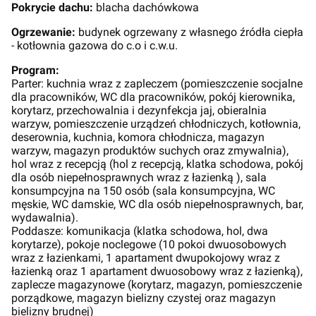
Pokrycie dachu:
blacha dachówkowa
Ogrzewanie:
budynek ogrzewany z własnego źródła ciepła
- kotłownia gazowa do c.o i c.w.u.
Program:
Parter: kuchnia wraz z zapleczem (pomieszczenie socjalne
dla pracowników, WC dla pracowników, pokój kierownika,
korytarz, przechowalnia i dezynfekcja jaj, obieralnia
warzyw, pomieszczenie urządzeń chłodniczych, kotłownia,
deserownia, kuchnia, komora chłodnicza, magazyn
warzyw, magazyn produktów suchych oraz zmywalnia),
hol wraz z recepcją (hol z recepcją, klatka schodowa, pokój
dla osób niepełnosprawnych wraz z łazienką ), sala
konsumpcyjna na 150 osób (sala konsumpcyjna, WC
męskie, WC damskie, WC dla osób niepełnosprawnych, bar,
wydawalnia).
Poddasze: komunikacja (klatka schodowa, hol, dwa
korytarze), pokoje noclegowe (10 pokoi dwuosobowych
wraz z łazienkami, 1 apartament dwupokojowy wraz z
łazienką oraz 1 apartament dwuosobowy wraz z łazienką),
zaplecze magazynowe (korytarz, magazyn, pomieszczenie
porządkowe, magazyn bielizny czystej oraz magazyn
bielizny brudnej)