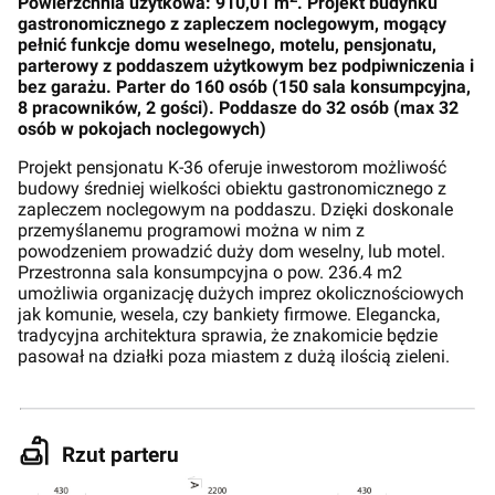
Powierzchnia użytkowa: 910,01 m
. Projekt budynku
gastronomicznego z zapleczem noclegowym, mogący
pełnić funkcje domu weselnego, motelu, pensjonatu,
parterowy z poddaszem użytkowym bez podpiwniczenia i
bez garażu. Parter do 160 osób (150 sala konsumpcyjna,
8 pracowników, 2 gości). Poddasze do 32 osób (max 32
osób w pokojach noclegowych)
Projekt pensjonatu K-36 oferuje inwestorom możliwość
budowy średniej wielkości obiektu gastronomicznego z
zapleczem noclegowym na poddaszu. Dzięki doskonale
przemyślanemu programowi można w nim z
powodzeniem prowadzić duży dom weselny, lub motel.
Przestronna sala konsumpcyjna o pow. 236.4 m2
umożliwia organizację dużych imprez okolicznościowych
jak komunie, wesela, czy bankiety firmowe. Elegancka,
tradycyjna architektura sprawia, że znakomicie będzie
pasował na działki poza miastem z dużą ilością zieleni.
Rzut parteru