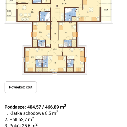
Powiększ rzut
2
Poddasze: 404,57 / 466,89 m
2
1. Klatka schodowa 8,5 m
2
2. Hall 52,7 m
2
3. Pokój 25,6 m