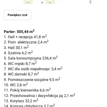
Powiększ rzut
2
Parter: 505,44 m
2
1. Hall + recepcja 41,8 m
2
2. Pom. elektryczne 2,4 m
2
3. Hall 30,1 m
2
4. Szatnia 6,2 m
2
5. Sala konsumpcyjna 236,4 m
2
6. WC męski 8,7 m
2
7. WC dla osób niepełnospr. 3,4 m
2
8. WC damski 8,7 m
2
9. Pomieszczenie socjalne 9,5 m
2
10. WC 2,8 m
2
11. Pokój kierownika 6,6 m
2
12. Przechowalnia i dezynfekcja jaj 2,1 m
2
13. Korytarz 32,2 m
2
14. Komora chłodnicza 3,7 m