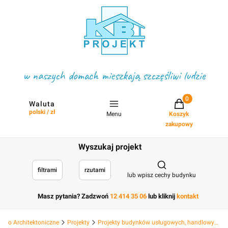
w naszych domach mieszkają szczęśliwi ludzie
Projekty w koszyku
Waluta
polski / zł
Menu
Koszyk
zakupowy
Wyszukaj projekt
Otwórz wyszukiwark
filtrami
rzutami
lub wpisz cechy budynku
Masz pytania? Zadzwoń
12 414 35 06
lub kliknij
kontakt
Biuro Architektoniczne
Projekty
Projekty budynków usługowych, handlowych hotelowych, deweloperskich i hal