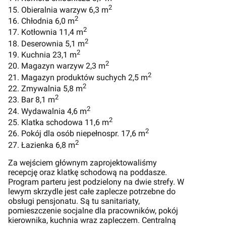
2
15. Obieralnia warzyw 6,3 m
2
16. Chłodnia 6,0 m
2
17. Kotłownia 11,4 m
2
18. Deserownia 5,1 m
2
19. Kuchnia 23,1 m
2
20. Magazyn warzyw 2,3 m
2
21. Magazyn produktów suchych 2,5 m
2
22. Zmywalnia 5,8 m
2
23. Bar 8,1 m
2
24. Wydawalnia 4,6 m
2
25. Klatka schodowa 11,6 m
2
26. Pokój dla osób niepełnospr. 17,6 m
2
27. Łazienka 6,8 m
Za wejściem głównym zaprojektowaliśmy
recepcję oraz klatkę schodową na poddasze.
Program parteru jest podzielony na dwie strefy. W
lewym skrzydle jest całe zaplecze potrzebne do
obsługi pensjonatu. Są tu sanitariaty,
pomieszczenie socjalne dla pracowników, pokój
kierownika, kuchnia wraz zapleczem. Centralną