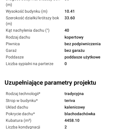
(m)
Wysokość budynku (m)
10.41
Szerokość działki/krótszy bok
33.60
(m)
Kąt nachylenia dachu (°)
40
Rodzaj dachu
kopertowy
Piwnica
bez podpiwniczenia
Garaż
bez garażu
Poddasze
poddasze użytkowe
Liczba sypialni na parterze
0
Uzupełniające parametry projektu
Rodzaj technologii*
tradycyjna
Strop w budynku*
teriva
Układ dachu
kalenicowy
Pokrycie dachu*
blachodachówka
Kubatura (m³)
4458.10
Liczba kondygnacji
2