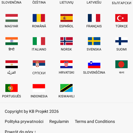
SLOVENČINA
ČEŠTINA
LIETUVIŲ
LATVIEŠU
БЪЛГАРСКИ
MAGYAR
ROMÂNĂ
ESPAÑOL
FRANÇAIS
TÜRKÇE
हिन्दी
ITALIANO
NORSK
SVENSKA
SUOMI
العَرَبِيَّة
HRVATSKI
SLOVENŠČINA
বাংলা
СРПСКИ
PORTUGUÊS
INDONESIA
KISWAHILI
Copyright by KB Projekt 2026
Polityka prywatności
Regulamin
Terms and Conditions
Powrót do góry ↑