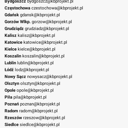
Bydgoszcz
bydgoszcz@kbprojekt.pl
Częstochowa
czestochowa@kbprojekt.pl
Gdańsk
gdansk@kbprojekt.pl
Gorzów Wlkp.
gorzow@kbprojekt.pl
Grudziądz
grudziadz@kbprojekt.pl
Kalisz
kalisz@kbprojekt.pl
Katowice
katowice@kbprojekt.pl
Kielce
kielce@kbprojekt.pl
Koszalin
koszalin@kbprojekt.pl
Lublin
lublin@kbprojekt.pl
Łódź
lodz@kbprojekt.pl
Nowy Sącz
nowysacz@kbprojekt.pl
Olsztyn
olsztyn@kbprojekt.pl
Opole
opole@kbprojekt.pl
Piła
pila@kbprojekt.pl
Poznań
poznan@kbprojekt.pl
Radom
radom@kbprojekt.pl
Rzeszów
rzeszow@kbprojekt.pl
Siedlce
siedlce@kbprojekt.pl