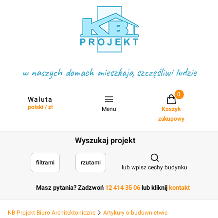
w naszych domach mieszkają szczęśliwi ludzie
Projekty w koszyku
Waluta
polski / zł
Menu
Koszyk
zakupowy
Wyszukaj projekt
Otwórz wyszukiwark
filtrami
rzutami
lub wpisz cechy budynku
Masz pytania? Zadzwoń
12 414 35 06
lub kliknij
kontakt
KB Projekt Biuro Architektoniczne
Artykuły o budownictwie