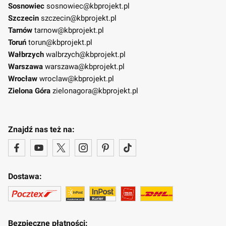
Sosnowiec
sosnowiec@kbprojekt.pl
Szczecin
szczecin@kbprojekt.pl
Tarnów
tarnow@kbprojekt.pl
Toruń
torun@kbprojekt.pl
Wałbrzych
walbrzych@kbprojekt.pl
Warszawa
warszawa@kbprojekt.pl
Wrocław
wroclaw@kbprojekt.pl
Zielona Góra
zielonagora@kbprojekt.pl
Znajdź nas też na:
Dostawa:
Bezpieczne płatności: