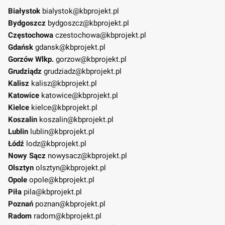
Białystok
bialystok@kbprojekt.pl
Bydgoszcz
bydgoszcz@kbprojekt.pl
Częstochowa
czestochowa@kbprojekt.pl
Gdańsk
gdansk@kbprojekt.pl
Gorzów Wlkp.
gorzow@kbprojekt.pl
Grudziądz
grudziadz@kbprojekt.pl
Kalisz
kalisz@kbprojekt.pl
Katowice
katowice@kbprojekt.pl
Kielce
kielce@kbprojekt.pl
Koszalin
koszalin@kbprojekt.pl
Lublin
lublin@kbprojekt.pl
Łódź
lodz@kbprojekt.pl
Nowy Sącz
nowysacz@kbprojekt.pl
Olsztyn
olsztyn@kbprojekt.pl
Opole
opole@kbprojekt.pl
Piła
pila@kbprojekt.pl
Poznań
poznan@kbprojekt.pl
Radom
radom@kbprojekt.pl