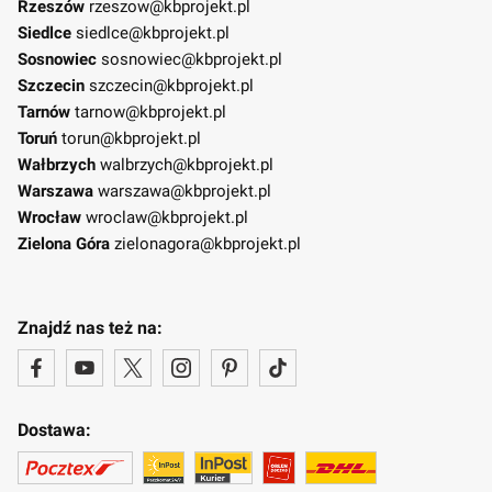
Rzeszów
rzeszow@kbprojekt.pl
Siedlce
siedlce@kbprojekt.pl
Sosnowiec
sosnowiec@kbprojekt.pl
Szczecin
szczecin@kbprojekt.pl
Tarnów
tarnow@kbprojekt.pl
Toruń
torun@kbprojekt.pl
Wałbrzych
walbrzych@kbprojekt.pl
Warszawa
warszawa@kbprojekt.pl
Wrocław
wroclaw@kbprojekt.pl
Zielona Góra
zielonagora@kbprojekt.pl
Znajdź nas też na:
Dostawa: