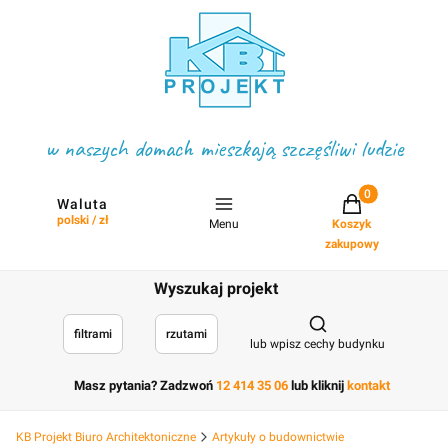
w naszych domach mieszkają szczęśliwi ludzie
Projekty w koszyku
Waluta
polski / zł
Menu
Koszyk
zakupowy
Wyszukaj projekt
Otwórz wyszukiwark
filtrami
rzutami
lub wpisz cechy budynku
Masz pytania? Zadzwoń
12 414 35 06
lub kliknij
kontakt
KB Projekt Biuro Architektoniczne
Artykuły o budownictwie