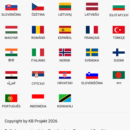
SLOVENČINA
ČEŠTINA
LIETUVIŲ
LATVIEŠU
БЪЛГАРСКИ
MAGYAR
ROMÂNĂ
ESPAÑOL
FRANÇAIS
TÜRKÇE
हिन्दी
ITALIANO
NORSK
SVENSKA
SUOMI
العَرَبِيَّة
HRVATSKI
SLOVENŠČINA
বাংলা
СРПСКИ
PORTUGUÊS
INDONESIA
KISWAHILI
Copyright by KB Projekt 2026