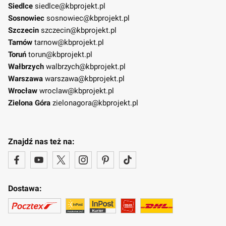
Siedlce
siedlce@kbprojekt.pl
Sosnowiec
sosnowiec@kbprojekt.pl
Szczecin
szczecin@kbprojekt.pl
Tarnów
tarnow@kbprojekt.pl
Toruń
torun@kbprojekt.pl
Wałbrzych
walbrzych@kbprojekt.pl
Warszawa
warszawa@kbprojekt.pl
Wrocław
wroclaw@kbprojekt.pl
Zielona Góra
zielonagora@kbprojekt.pl
Znajdź nas też na:
Dostawa: