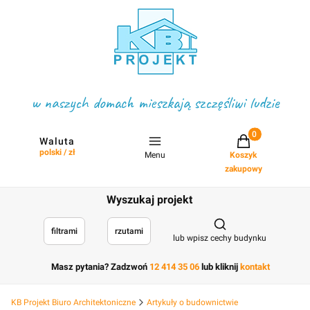
w naszych domach mieszkają szczęśliwi ludzie
Projekty w koszyku
Waluta
polski / zł
Menu
Koszyk
zakupowy
Wyszukaj projekt
Otwórz wyszukiwark
filtrami
rzutami
lub wpisz cechy budynku
Masz pytania? Zadzwoń
12 414 35 06
lub kliknij
kontakt
KB Projekt Biuro Architektoniczne
Artykuły o budownictwie