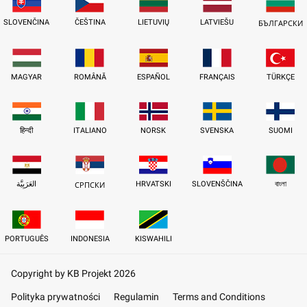
SLOVENČINA
ČEŠTINA
LIETUVIŲ
LATVIEŠU
БЪЛГАРСКИ
MAGYAR
ROMÂNĂ
ESPAÑOL
FRANÇAIS
TÜRKÇE
हिन्दी
ITALIANO
NORSK
SVENSKA
SUOMI
العَرَبِيَّة
HRVATSKI
SLOVENŠČINA
বাংলা
СРПСКИ
PORTUGUÊS
INDONESIA
KISWAHILI
Copyright by KB Projekt 2026
Polityka prywatności
Regulamin
Terms and Conditions