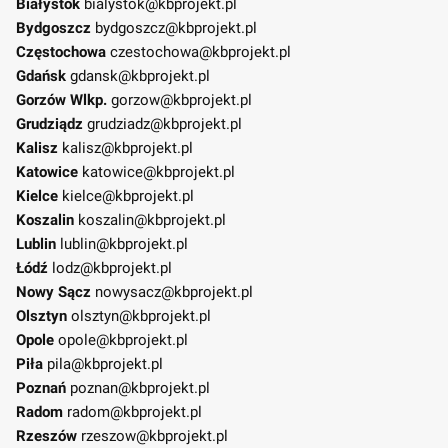
Białystok
bialystok@kbprojekt.pl
Bydgoszcz
bydgoszcz@kbprojekt.pl
Częstochowa
czestochowa@kbprojekt.pl
Gdańsk
gdansk@kbprojekt.pl
Gorzów Wlkp.
gorzow@kbprojekt.pl
Grudziądz
grudziadz@kbprojekt.pl
Kalisz
kalisz@kbprojekt.pl
Katowice
katowice@kbprojekt.pl
Kielce
kielce@kbprojekt.pl
Koszalin
koszalin@kbprojekt.pl
Lublin
lublin@kbprojekt.pl
Łódź
lodz@kbprojekt.pl
Nowy Sącz
nowysacz@kbprojekt.pl
Olsztyn
olsztyn@kbprojekt.pl
Opole
opole@kbprojekt.pl
Piła
pila@kbprojekt.pl
Poznań
poznan@kbprojekt.pl
Radom
radom@kbprojekt.pl
Rzeszów
rzeszow@kbprojekt.pl