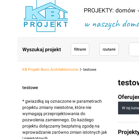
PROJEKTY: domów
w naszych domac
Wyszukaj projekt
filtrami
rzutami
KB Projekt Biuro Architektoniczne
testowe
testo
testowe
Oferuje
* gwiazdką są oznaczone w parametrach
Lista
projektu zmiany nieistotne, które nie
W tej kat
wymagają przeprojektowania do
pozwolenia zamiennego. Do każdego
projektu dołączamy bezpłatną zgodę na
Projekt
wprowadzanie zarówno zmian istotnych jak
i nieistotnych.