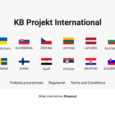
KB Projekt International
SLOVENČINA
ČEŠTINA
LIETUVIŲ
LATVIEŠU
АЇНСЬКА
БЪЛГА
ENSKA
SUOMI
العَرَبِيَّة
HRVATSKI
SLOVEN
СРПСКИ
Polityka prywatności
Regulamin
Terms and Conditions
Sklep internetowy
Shoper.pl