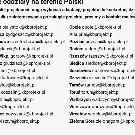
 oddziały na terenie Polski
alni projektanci mogą wykonać adaptację projektu do konkretnej dzi
dku zainteresowania po zakupie projektu, prosimy o kontakt mailo
k
bialystok@kbprojekt.pl
Opole
opole@kbprojekt.pl
cz
bydgoszcz@kbprojekt.pl
Piła
pila@kbprojekt.pl
howa
czestochowa@kbprojekt.pl
Poznań
poznan@kbprojekt.pl
gdansk@kbprojekt.pl
Radom
radom@kbprojekt.pl
Wlkp.
gorzow@kbprojekt.pl
Rzeszów
rzeszow@kbprojekt.pl
z
grudziadz@kbprojekt.pl
Siedlce
siedlce@kbprojekt.pl
lisz@kbprojekt.pl
Sosnowiec
sosnowiec@kbprojek
e
katowice@kbprojekt.pl
Szczecin
szczecin@kbprojekt.pl
elce@kbprojekt.pl
Tarnów
tarnow@kbprojekt.pl
koszalin@kbprojekt.pl
Toruń
torun@kbprojekt.pl
blin@kbprojekt.pl
Wałbrzych
walbrzych@kbprojekt
z@kbprojekt.pl
Warszawa
warszawa@kbprojekt.
cz
nowysacz@kbprojekt.pl
Wrocław
wroclaw@kbprojekt.pl
olsztyn@kbprojekt.pl
Zielona Góra
zielonagora@kbproj