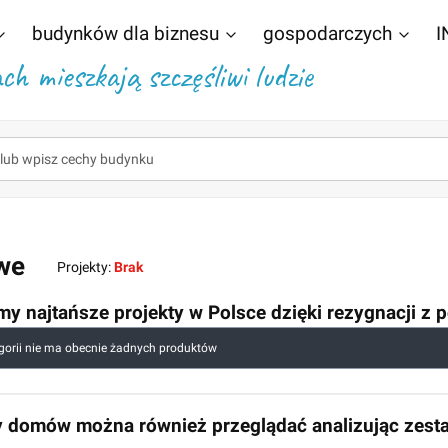
budynków dla biznesu
gospodarczych
I
h mieszkają szczęśliwi ludzie
we
Projekty:
Brak
my najtańsze projekty w Polsce dzięki rezygnacji z
 produktów
egorii nie ma obecnie żadnych produktów
y domów można również przeglądać analizując zest