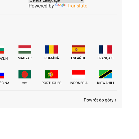
Powered by
Translate
MAGYAR
ROMÂNĂ
ESPAÑOL
FRANÇAIS
РСКИ
ŠČINA
বাংলা
PORTUGUÊS
INDONESIA
KISWAHILI
Powrót do góry ↑