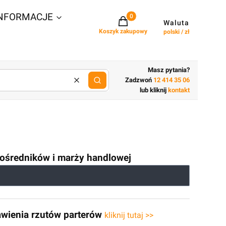
NFORMACJE
Projekty w koszyku: 0. Zobacz szcz
Waluta
Koszyk zakupowy
polski / zł
Masz pytania?
Zadzwoń
12 414 35 06
Wyczyść
lub wpisz cechy budynku
lub kliknij
kontakt
 pośredników i marży handlowej
awienia rzutów parterów
kliknij tutaj >>