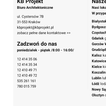
KB Projekt
Nasze
Biuro Architektoniczne
Nasi lok
W przypa
ul. Cystersów 7B
Białysto
31-553 Kraków
Bydgosz
kbprojekt@kbprojekt.pl
Częstoc
zobacz pełne dane kontaktowe >>
Gdańsk
Zadzwoń do nas
Gorzów 
Grudziąd
poniedziałek - piątek /8:00 - 16:00/
Kalisz
ka
12 414 35 06
Katowic
12 414 35 34
Kielce
ki
12 410 49 71
Koszalin
12 410 49 72
Lublin
lu
535 261 161
Łódź
lod
780 015 759
Nowy Są
Olsztyn